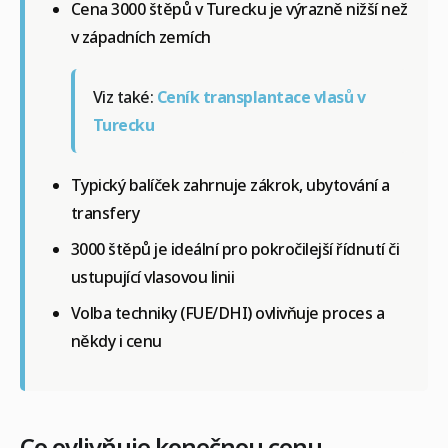
Cena 3000 štěpů v Turecku je výrazně nižší než
v západních zemích
Viz také:
Ceník transplantace vlasů v
Turecku
Typický balíček zahrnuje zákrok, ubytování a
transfery
3000 štěpů je ideální pro pokročilejší řídnutí či
ustupující vlasovou linii
Volba techniky (FUE/DHI) ovlivňuje proces a
někdy i cenu
Co ovlivňuje konečnou cenu