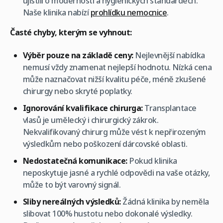
ujistili o modernosti a hygienických standardech.
Naše klinika nabízí
prohlídku nemocnice
.
Časté chyby, kterým se vyhnout:
Výběr pouze na základě ceny:
Nejlevnější nabídka
nemusí vždy znamenat nejlepší hodnotu. Nízká cena
může naznačovat nižší kvalitu péče, méně zkušené
chirurgy nebo skryté poplatky.
Ignorování kvalifikace chirurga:
Transplantace
vlasů je umělecký i chirurgický zákrok.
Nekvalifikovaný chirurg může vést k nepřirozeným
výsledkům nebo poškození dárcovské oblasti.
Nedostatečná komunikace:
Pokud klinika
neposkytuje jasné a rychlé odpovědi na vaše otázky,
může to být varovný signál.
Sliby nereálných výsledků:
Žádná klinika by neměla
slibovat 100% hustotu nebo dokonalé výsledky.