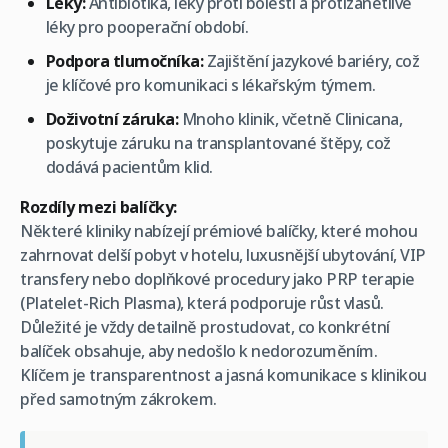
Léky:
Antibiotika, léky proti bolesti a protizánětlivé
léky pro pooperační období.
Podpora tlumočníka:
Zajištění jazykové bariéry, což
je klíčové pro komunikaci s lékařským týmem.
Doživotní záruka:
Mnoho klinik, včetně Clinicana,
poskytuje záruku na transplantované štěpy, což
dodává pacientům klid.
Rozdíly mezi balíčky:
Některé kliniky nabízejí prémiové balíčky, které mohou
zahrnovat delší pobyt v hotelu, luxusnější ubytování, VIP
transfery nebo doplňkové procedury jako PRP terapie
(Platelet-Rich Plasma), která podporuje růst vlasů.
Důležité je vždy detailně prostudovat, co konkrétní
balíček obsahuje, aby nedošlo k nedorozuměním.
Klíčem je transparentnost a jasná komunikace s klinikou
před samotným zákrokem.