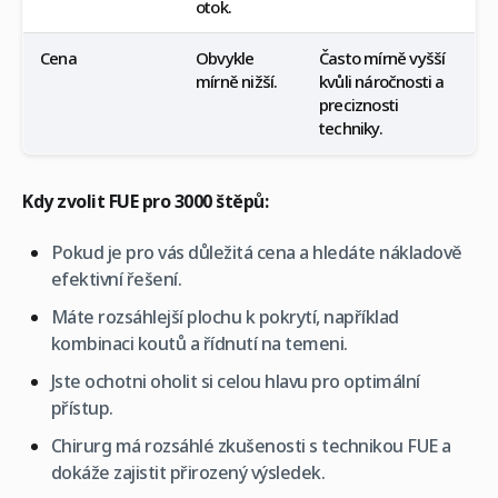
otok.
Cena
Obvykle
Často mírně vyšší
mírně nižší.
kvůli náročnosti a
preciznosti
techniky.
Kdy zvolit FUE pro 3000 štěpů:
Pokud je pro vás důležitá cena a hledáte nákladově
efektivní řešení.
Máte rozsáhlejší plochu k pokrytí, například
kombinaci koutů a řídnutí na temeni.
Jste ochotni oholit si celou hlavu pro optimální
přístup.
Chirurg má rozsáhlé zkušenosti s technikou FUE a
dokáže zajistit přirozený výsledek.