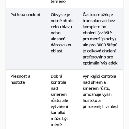
temeno.
Potřeba oholení
Obvykle je
Často umožňuje
nutné oholit
transplantaci bez
celou hlavu
kompletního
nebo
oholení (zvláště
alespoň
pro menší plochy),
dárcovskou
ale pro 3000 štěpů
oblast.
je celkové oholení
preferováno pro
optimální výsledek.
Přesnost a
Dobrá
Vynikající kontrola
hustota
kontrola
nad úhlem a
nad
směrem růstu,
směrem
umožňuje vyšší
růstu, ale
hustotu a
vytváření
přirozenější vzhled.
kanálků
může být
méně