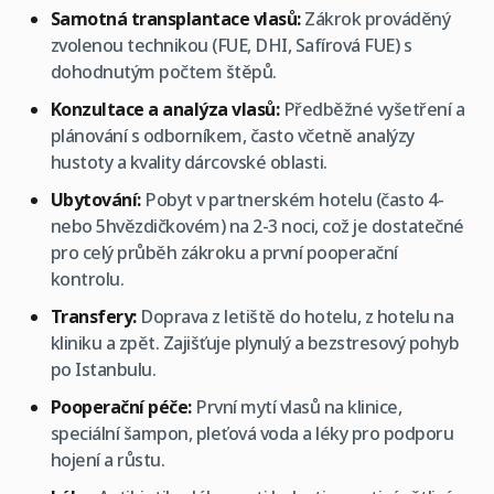
Samotná transplantace vlasů:
Zákrok prováděný
zvolenou technikou (FUE, DHI, Safírová FUE) s
dohodnutým počtem štěpů.
Konzultace a analýza vlasů:
Předběžné vyšetření a
plánování s odborníkem, často včetně analýzy
hustoty a kvality dárcovské oblasti.
Ubytování:
Pobyt v partnerském hotelu (často 4-
nebo 5hvězdičkovém) na 2-3 noci, což je dostatečné
pro celý průběh zákroku a první pooperační
kontrolu.
Transfery:
Doprava z letiště do hotelu, z hotelu na
kliniku a zpět. Zajišťuje plynulý a bezstresový pohyb
po Istanbulu.
Pooperační péče:
První mytí vlasů na klinice,
speciální šampon, pleťová voda a léky pro podporu
hojení a růstu.