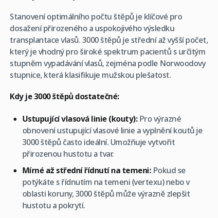
Stanovení optimálního počtu štěpů je klíčové pro
dosažení přirozeného a uspokojivého výsledku
transplantace vlasů. 3000 štěpů je střední až vyšší počet,
který je vhodný pro široké spektrum pacientů s určitým
stupněm vypadávání vlasů, zejména podle Norwoodovy
stupnice, která klasifikuje mužskou plešatost.
Kdy je 3000 štěpů dostatečné:
Ustupující vlasová linie (kouty):
Pro výrazné
obnovení ustupující vlasové linie a vyplnění koutů je
3000 štěpů často ideální. Umožňuje vytvořit
přirozenou hustotu a tvar.
Mírné až střední řídnutí na temeni:
Pokud se
potýkáte s řídnutím na temeni (vertexu) nebo v
oblasti koruny, 3000 štěpů může výrazně zlepšit
hustotu a pokrytí.