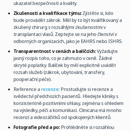
ukazatel bezpečnosti a kvality.
Zkušenosti a kvalifikace týmu:
Zjistěte si, kdo
bude provádět zákrok. Měl by to být kvalifikovaný a
zkušený chirurg s rozsáhlými zkušenostmi v
transplantaci vlasů. Zeptejte se na jeho členství v
odborných organizacích, jako je EAHRS nebo ISHRS.
Transparentnost v cenách a balíčcích:
Vyžadujte
jasný rozpis toho, co je zahrnuto v ceně. Žádné
skryté poplatky. Balíček by měl explicitně uvádět
rozsah služeb (zákrok, ubytování, transfery,
pooperační péče).
Reference a
recenze
: Prostudujte si recenze a
svědectví předchozích pacientů. Hledejte kliniky s
konzistentně pozitivními ohlasy, zejména s ohledem
na výsledky, péči a komunikaci. Clinicana má mnoho
recenzí a videozážitků od spokojených klientů.
Fotografie před a po:
Prohlédněte si rozsáhlou