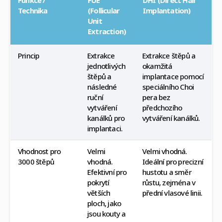
Funkce /
FUE
DHI (Direct Hair
Technika
(Follicular
Implantation)
Unit
Extraction)
Princip
Extrakce
Extrakce štěpů a
jednotlivých
okamžitá
štěpů a
implantace pomocí
následné
speciálního Choi
ruční
pera bez
vytváření
předchozího
kanálků pro
vytváření kanálků.
implantaci.
Vhodnost pro
Velmi
Velmi vhodná.
3000 štěpů
vhodná.
Ideální pro precizní
Efektivní pro
hustotu a směr
pokrytí
růstu, zejména v
větších
přední vlasové linii.
ploch, jako
jsou kouty a