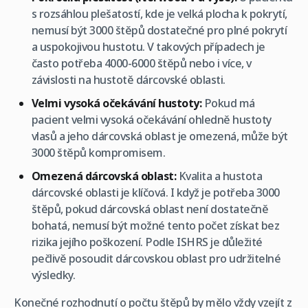
s rozsáhlou plešatostí, kde je velká plocha k pokrytí,
nemusí být 3000 štěpů dostatečné pro plné pokrytí
a uspokojivou hustotu. V takových případech je
často potřeba 4000-6000 štěpů nebo i více, v
závislosti na hustotě dárcovské oblasti.
Velmi vysoká očekávání hustoty:
Pokud má
pacient velmi vysoká očekávání ohledně hustoty
vlasů a jeho dárcovská oblast je omezená, může být
3000 štěpů kompromisem.
Omezená dárcovská oblast:
Kvalita a hustota
dárcovské oblasti je klíčová. I když je potřeba 3000
štěpů, pokud dárcovská oblast není dostatečně
bohatá, nemusí být možné tento počet získat bez
rizika jejího poškození. Podle ISHRS je důležité
pečlivě posoudit dárcovskou oblast pro udržitelné
výsledky.
Konečné rozhodnutí o počtu štěpů by mělo vždy vzejít z