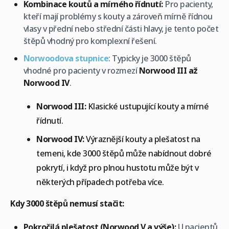
Kombinace koutů a mírného řídnutí:
Pro pacienty,
kteří mají problémy s kouty a zároveň mírně řídnou
vlasy v přední nebo střední části hlavy, je tento počet
štěpů vhodný pro komplexní řešení.
Norwoodova stupnice
: Typicky je 3000 štěpů
vhodné pro pacienty v rozmezí
Norwood III až
Norwood IV
.
Norwood III:
Klasické ustupující kouty a mírné
řídnutí.
Norwood IV:
Výraznější kouty a plešatost na
temeni, kde 3000 štěpů může nabídnout dobré
pokrytí, i když pro plnou hustotu může být v
některých případech potřeba více.
Kdy 3000 štěpů nemusí stačit:
Pokročilá plešatost (Norwood V a výše):
U pacientů