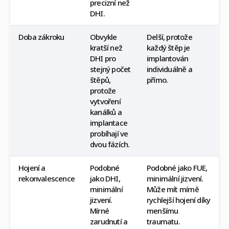
precizní než
DHI.
Doba zákroku
Obvykle
Delší, protože
kratší než
každý štěp je
DHI pro
implantován
stejný počet
individuálně a
štěpů,
přímo.
protože
vytvoření
kanálků a
implantace
probíhají ve
dvou fázích.
Hojení a
Podobné
Podobné jako FUE,
rekonvalescence
jako DHI,
minimální jizvení.
minimální
Může mít mírně
jizvení.
rychlejší hojení díky
Mírné
menšímu
zarudnutí a
traumatu.