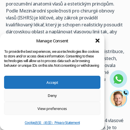
porozumění anatomii vlasů a estetickým principům.
Podle Mezinárodní společnosti pro chirurgii obnovy
vlasů (ISHRS) je klíčové, aby zákrok prováděl
kvalifikovaný lékař, který je schopen realisticky posoudit
dárcovskou oblast a naplánovat vlasovou linii tak, aby
vypadala přirozeně i v budoucnu.
Manage Consent
Konkrétně pro 3000 štěpů je zásadní precizní distribuce,
To provide the best experiences, we use technologies like cookies
to store and/or access device information. Consenting to these
aby se maximalizovala hustota v kritických oblastech,
technologies will allow us to process data such as browsing
jako jsou kouty a přední linie, a zároveň se zachovala
behavior or unique IDs on this site. Not consenting or withdrawing
consent, may adversely affect certain features and functions.
přirozená tloušťka v dárcovské oblasti. Přehnané
odběry z dárcovské oblasti mohou vést k jejímu
Accept
trvalému poškození a nepřirozenému vzhledu.
Deny
Základní pojmy
View preferences
Štěp (Graft):
Jednotka vlasu obsahující 1 až 4 vlasové
Cookie政策（欧盟）
Privacy Statement
folikuly, mazovou žlázu a malý kousek tkáně. Je to