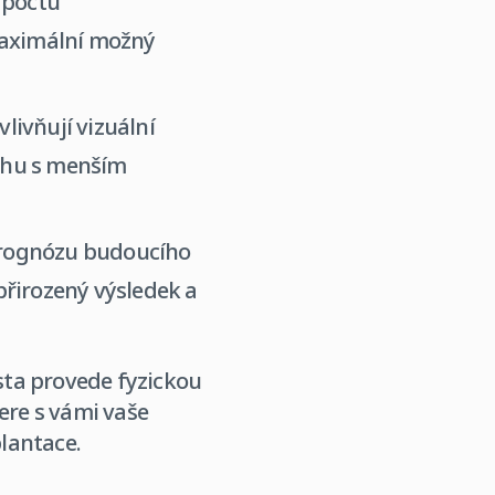
 počtu
maximální možný
vlivňují vizuální
ochu s menším
prognózu budoucího
přirozený výsledek a
sta provede fyzickou
ere s vámi vaše
plantace.