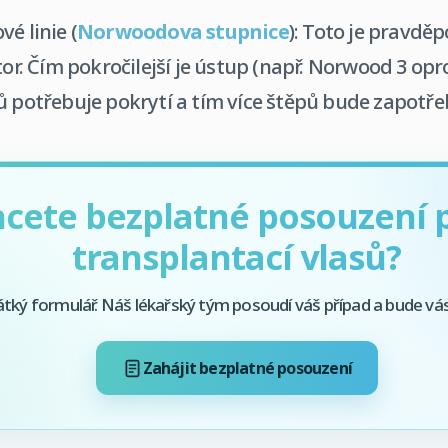
é linie (
Norwoodova stupnice
): Toto je pravd
tor. Čím pokročilejší je ústup (např. Norwood 3 opr
ů potřebuje pokrytí a tím více štěpů bude zapotřeb
cete bezplatné posouzení 
transplantací vlasů?
átký formulář. Náš lékařský tým posoudí váš případ a bude vá
Zahájit bezplatné posouzení