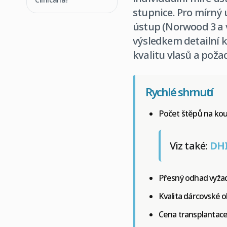
stupnice. Pro mírný 
ústup (Norwood 3 a v
výsledkem detailní k
kvalitu vlasů a poža
Rychlé shrnutí
Počet štěpů na kout
Viz také:
DHI
Přesný odhad vyžad
Kvalita dárcovské o
Cena transplantace 