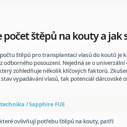
e počet štěpů na kouty a jak 
počtu štěpů pro transplantaci vlasů do koutů je 
z odborného posouzení. Nejedná se o univerzální čí
který zohledňuje několik klíčových faktorů. Zkušen
 stav vypadávání vlasů, tak potenciál dárcovské ob
.
 technika / Sapphire FUE
které ovlivňují potřebu štěpů na kouty, patří: