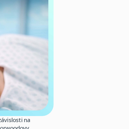
ávislosti na
 Norwoodovy