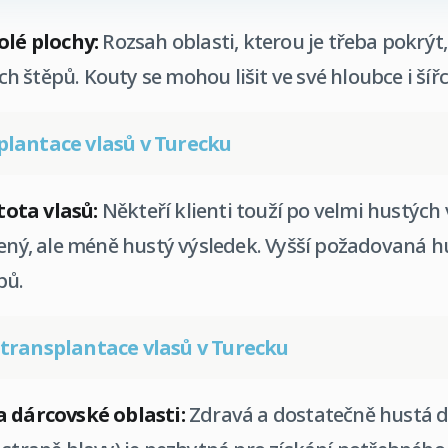
olé plochy:
Rozsah oblasti, kterou je třeba pokrýt,
 štěpů. Kouty se mohou lišit ve své hloubce i šířc
plantace vlasů v Turecku
ota vlasů:
Někteří klienti touží po velmi hustých
zený, ale méně hustý výsledek. Vyšší požadovaná
pů.
 transplantace vlasů v Turecku
a dárcovské oblasti:
Zdravá a dostatečně hustá d