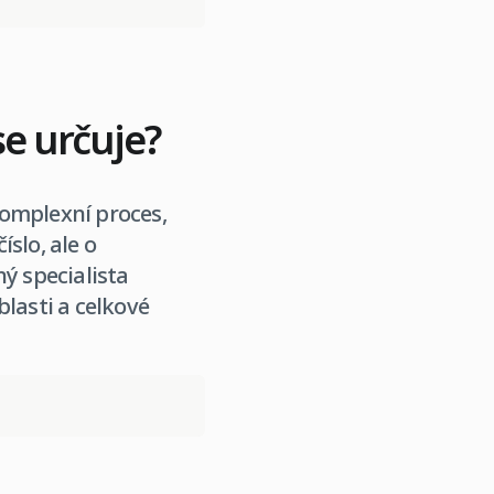
se určuje?
komplexní proces,
slo, ale o
ý specialista
lasti a celkové