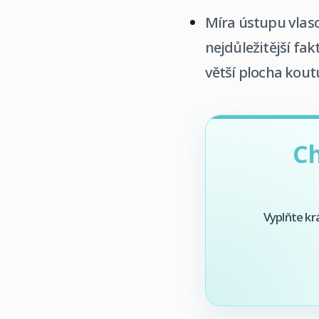
Míra ústupu vlasov
nejdůležitější fak
větší plocha kout
Ch
Vyplňte kr