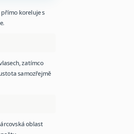
 přímo koreluje s
e.
 vlasech, zatímco
 hustota samozřejmě
árcovská oblast