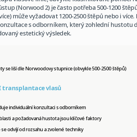
ústup (Norwood 2) je často potřeba 500-1200 štěpů
íce) může vyžadovat 1200-2500 štěpů nebo i více.
onzultace s odborníkem, který zohlední hustotu d
dovaný estetický výsledek.
y se liší dle Norwoodovy stupnice (obvykle 500-2500 štěpů)
 transplantace vlasů
uje individuální konzultaci s odborníkem
blasti a požadovaná hustota jsou klíčové faktory
se odvíjí od rozsahu a zvolené techniky