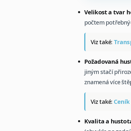
Velikost a tvar h
počtem potřebných
Viz také:
Trans
Požadovaná hust
jiným stačí přiro
znamená více ště
Viz také:
Ceník
Kvalita a hustot