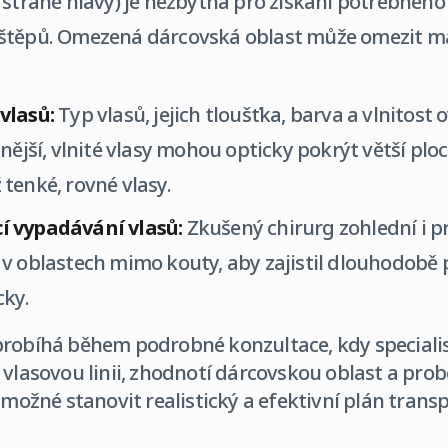
 straně hlavy) je nezbytná pro získání potřebného
štěpů. Omezená dárcovská oblast může omezit 
vlasů:
Typ vlasů, jejich tloušťka, barva a vlnitost o
lnější, vlnité vlasy mohou opticky pokrýt větší pl
tenké, rovné vlasy.
í vypadávání vlasů:
Zkušený chirurg zohlední i 
v oblastech mimo kouty, aby zajistil dlouhodobě 
cky.
probíhá během podrobné konzultace, kdy speciali
 vlasovou linii, zhodnotí dárcovskou oblast a prob
 možné stanovit realistický a efektivní plán trans