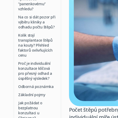
“panenkovému”
vzhledu?
Na co si dát pozor při
výběru kliniky a
odhadu počtu štěpů?
Kolik stojí
transplantace štěpů
na kouty? Přehled
faktorů ovlivňujících
cenu
Proč je individuální
konzultace klíčová
pro přesný odhad a
úspěšný výsledek?
Odborná poznámka
Základní pojmy
Jak požádat o
bezplatnou
Počet štěpů potřebný
konzultaci u
individuální míře ú
Clinicana?