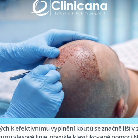
ch k efektivnímu vyplnění koutů se značně liší v z
stupu vlasové linie, obvykle klasifikované pomocí