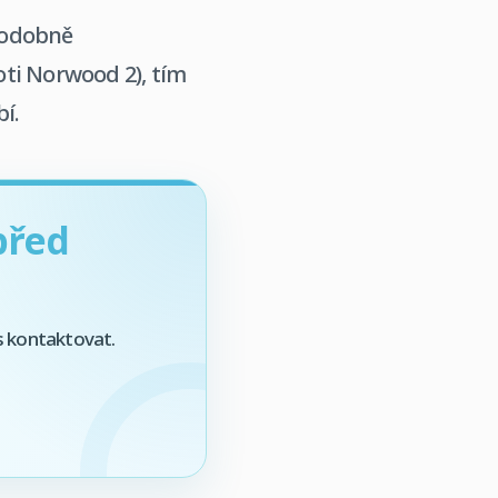
ěpodobně
oti Norwood 2), tím
í.
před
s kontaktovat.