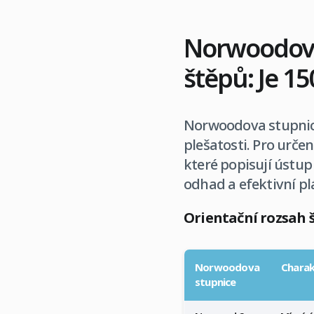
Norwoodova 
štěpů: Je 1
Norwoodova stupnice
plešatosti. Pro urče
které popisují ústup 
odhad a efektivní p
Orientační rozsah 
Norwoodova
Charak
stupnice