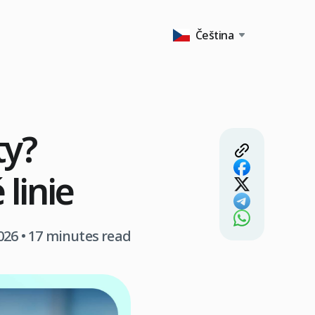
Čeština
ty?
linie
026
• 17 minutes read