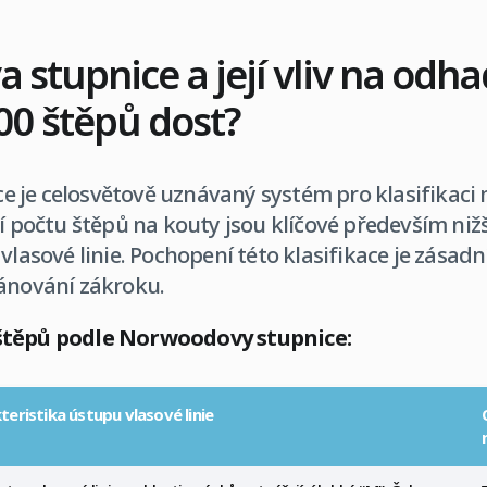
stupnice a její vliv na odh
500 štěpů dost?
 je celosvětově uznávaný systém pro klasifikaci
ní počtu štěpů na kouty jsou klíčové především nižš
vlasové linie. Pochopení této klasifikace je zásadní
lánování zákroku.
štěpů podle Norwoodovy stupnice:
teristika ústupu vlasové linie