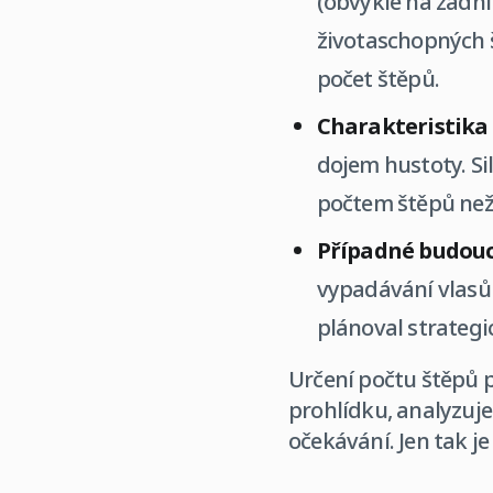
(obvykle na zadní
životaschopných 
počet štěpů.
Charakteristika 
dojem hustoty. Si
počtem štěpů než 
Případné budouc
vypadávání vlasů 
plánoval strategi
Určení počtu štěpů 
prohlídku, analyzuje
očekávání. Jen tak je