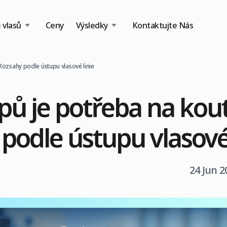
 vlasů
Ceny
Výsledky
Kontaktujte Nás
 Rozsahy podle ústupu vlasové linie
ěpů je potřeba na kou
podle ústupu vlasové 
24 Jun 2