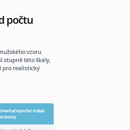
ad počtu
 mužského vzoru
í stupně této škály,
 pro realistický
Orientační počet štěpů
na kouty