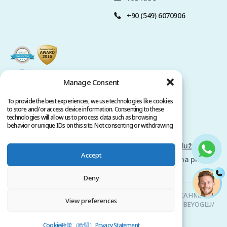
+90 (549) 6070906
Manage Consent
To provide the best experiences, we use technologies like cookies
to store and/or access device information. Consenting to these
technologies will allow us to process data such as browsing
behavior or unique IDs on this site. Not consenting or withdrawing
consent, may adversely affect certain features and functions.
Zásady ochrany osobních údajů
Podmínky služby
Accept
Autorská práva @ 2026 www.clinicana.com. Všechna práva
vyhrazena.
Deny
Clinicana Transplantace Vlasů & Estetická Chirurgie | HACIAHMET
View preferences
MAH. KURTULUS DERESI CAD. NO: 15 -21 IC KAPI NO: 94 BEYOGLU/
ISTANBUL |
+90 549 3006069
Cookie政策（欧盟）
Privacy Statement