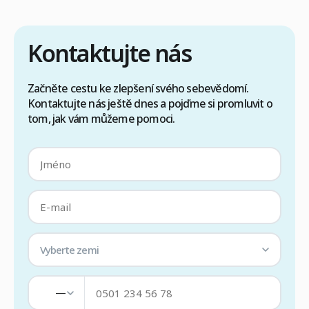
péči, je každý krok řízen zkušeným týmem.
Cílem je zajistit […]
Kontaktujte nás
Začněte cestu ke zlepšení svého sebevědomí.
Kontaktujte nás ještě dnes a pojďme si promluvit o
tom, jak vám můžeme pomoci.
Vyberte zemi
—