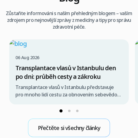
Zůstaňte informováni s naším přehledným blogem – vaším
zdrojem pro nejnovější zprávy z medicíny a tipy pro správu
zdravotní péče.
06 Aug 2026
Transplantace vlasů v Istanbulu den
po dni: průběh cesty a zákroku
Transplantace vlasů v Istanbulu představuje
pro mnoho lidí cestu za obnovením sebevědomí
a plnější kšticí. Celý proces je pečlivě
strukturován den po dni, aby se minimalizoval
stres a maximalizoval komfort pacienta. Od
prvního kontaktu s klinikou, přes přílet do
Přečtěte si všechny články
Istanbulu, samotný zákrok, až po pooperační