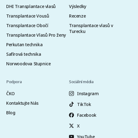
DHI Transplantace vlasů
Výsledky
Transplantace Vousů
Recenze
Transplantace Obočí
Transplantace vlasů v
Turecku
Transplantace Vlasů Pro ženy
Perkutan technika
Safírová technika
Norwoodova Stupnice
Podpora
Sociální média
ČKO
Instagram
Kontaktujte Nás
TikTok
Blog
Facebook
X
YouTube