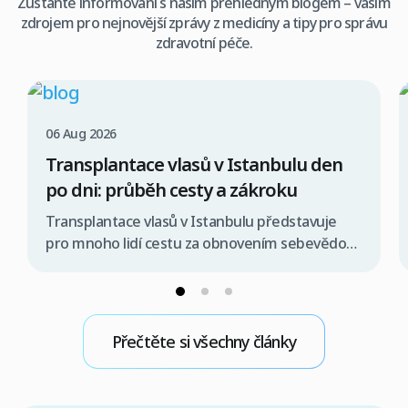
Zůstaňte informováni s naším přehledným blogem – vaším
zdrojem pro nejnovější zprávy z medicíny a tipy pro správu
zdravotní péče.
06 Aug 2026
Transplantace vlasů v Istanbulu den
po dni: průběh cesty a zákroku
Transplantace vlasů v Istanbulu představuje
pro mnoho lidí cestu za obnovením sebevědomí
a plnější kšticí. Celý proces je pečlivě
strukturován den po dni, aby se minimalizoval
stres a maximalizoval komfort pacienta. Od
prvního kontaktu s klinikou, přes přílet do
Přečtěte si všechny články
Istanbulu, samotný zákrok, až po pooperační
péči, je každý krok řízen zkušeným týmem.
Cílem je zajistit […]