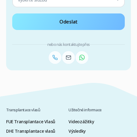
Odeslat
nebo nás kontaktujte přes
Transplantace vlasů
Užitečné informace
FUE Transplantace Vlasů
Videozážitky
DHI Transplantace vlasů
Výsledky