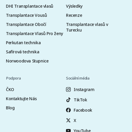
DHI Transplantace vlasů
Výsledky
Transplantace Vousů
Recenze
Transplantace Obočí
Transplantace vlasů v
Turecku
Transplantace Vlasů Pro ženy
Perkutan technika
Safírová technika
Norwoodova Stupnice
Podpora
Sociální média
ČKO
Instagram
Kontaktujte Nás
TikTok
Blog
Facebook
X
YouTube