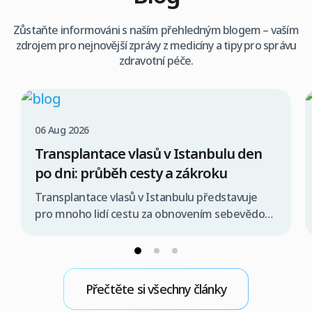
Zůstaňte informováni s naším přehledným blogem – vaším
zdrojem pro nejnovější zprávy z medicíny a tipy pro správu
zdravotní péče.
06 Aug 2026
Transplantace vlasů v Istanbulu den
po dni: průběh cesty a zákroku
Transplantace vlasů v Istanbulu představuje
pro mnoho lidí cestu za obnovením sebevědomí
a plnější kšticí. Celý proces je pečlivě
strukturován den po dni, aby se minimalizoval
stres a maximalizoval komfort pacienta. Od
prvního kontaktu s klinikou, přes přílet do
Přečtěte si všechny články
Istanbulu, samotný zákrok, až po pooperační