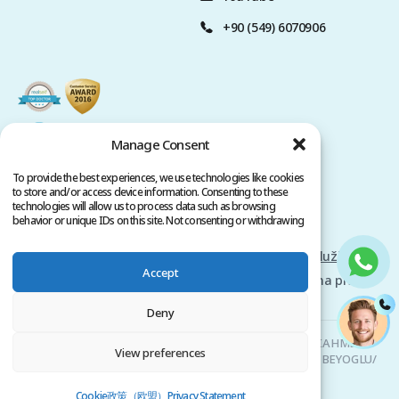
+90 (549) 6070906
Manage Consent
To provide the best experiences, we use technologies like cookies
to store and/or access device information. Consenting to these
technologies will allow us to process data such as browsing
behavior or unique IDs on this site. Not consenting or withdrawing
consent, may adversely affect certain features and functions.
Zásady ochrany osobních údajů
Podmínky služby
Accept
Autorská práva @ 2026 www.clinicana.com. Všechna práva
vyhrazena.
Deny
Clinicana Transplantace Vlasů & Estetická Chirurgie | HACIAHMET
View preferences
MAH. KURTULUS DERESI CAD. NO: 15 -21 IC KAPI NO: 94 BEYOGLU/
ISTANBUL |
+90 549 3006069
Cookie政策（欧盟）
Privacy Statement