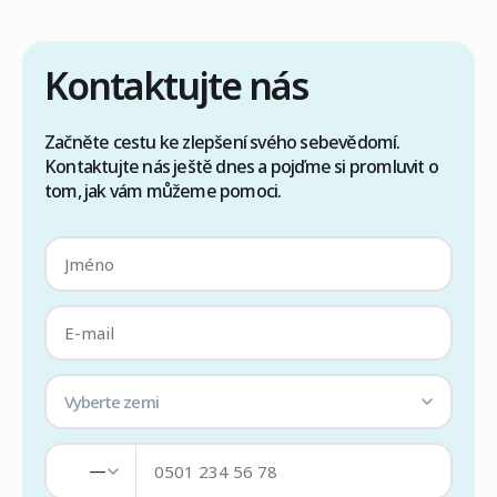
péči, je každý krok řízen zkušeným týmem.
Cílem je zajistit […]
Kontaktujte nás
Začněte cestu ke zlepšení svého sebevědomí.
Kontaktujte nás ještě dnes a pojďme si promluvit o
tom, jak vám můžeme pomoci.
Vyberte zemi
—