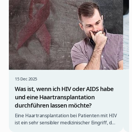
3
15 Dec 2025
A
Was ist, wenn ich HIV oder AIDS habe
und eine Haartransplantation
durchführen lassen möchte?
G
H
Eine Haartransplantation bei Patienten mit HIV
o
ist ein sehr sensibler medizinischer Eingriff, der
i
ausschließlich von einem spezialisierten