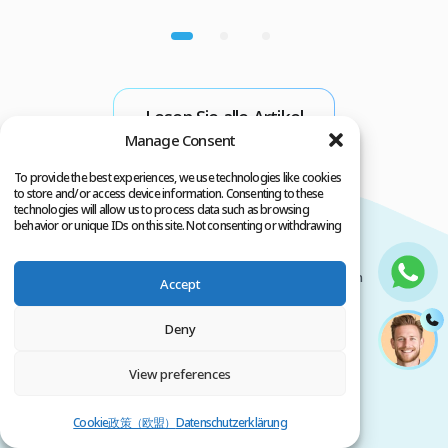
d
Ärzteteam und unter streng kontrollierten
b
Bedingungen durchgeführt werden darf.
v
Andernfalls besteht das Risiko, dass das Virus
H
während der Operation übertragen wird. Wenn
M
Sie daher eine Haartransplantation mit der
Lesen Sie alle Artikel
FUE-Methode in der Türkei in Erwägung ziehen,
Manage Consent
sollten Sie zunächst […]
To provide the best experiences, we use technologies like cookies
to store and/or access device information. Consenting to these
technologies will allow us to process data such as browsing
behavior or unique IDs on this site. Not consenting or withdrawing
consent, may adversely affect certain features and functions.
Haartransplantationen
Hilfreiche Informationen
Accept
FUE Technik
Erfahrungen
Deny
DHI Technik
Resultate
View preferences
Barthaartransplantation
Bewertungen
Augenbrauen
Kosten der
Cookie政策（欧盟）
Datenschutzerklärung
Transplantation
Haartransplantation