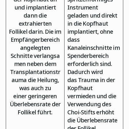
und implantiert
Instrument
dann die
geladen und direkt
extrahierten
in die Kopfhaut
Follikel darin. Die im
implantiert, ohne
Empfängerbereich
dass
angelegten
Kanaleinschnitte im
Schnitte
verlangsa
Spenderbereich
men
neben dem
erforderlich sind.
Transplantationstr
Dadurch wird
auma
die Heilung
,
das
Trauma in der
was auch zu
Kopfhaut
einer
geringeren
vermieden
und die
Überlebensrate der
Verwendung des
Follikel
führt.
Choi-Stifts erhöht
die Überlebensrate
der Follikel.