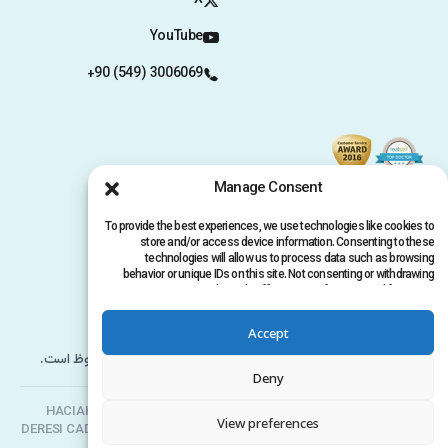
X
YouTube
+90 (549) 3006069
Manage Consent
To provide the best experiences, we use technologies like cookies to
store and/or access device information. Consenting to these
technologies will allow us to process data such as browsing
behavior or unique IDs on this site. Not consenting or withdrawing
consent, may adversely affect certain features and functions.
حریم خصوصی
سیاست حفظ حریم خصوصی
Accept
کپی‌رایت @ 2026 www.clinicana.com. تمامی حقوق محفوظ است.
Deny
Clinicana پیوند مو و جراحی‌های زیبایی | HACIAHMET MAH. KURTULUS
View preferences
DERESI CAD. NO: 15 -21 IC KAPI NO: 94 BEYOGLU/ ISTANBUL |
+90 549