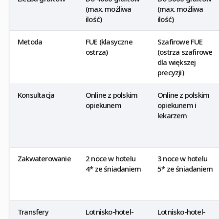
(max. możliwa
(max. możliwa
ilość)
ilość)
Metoda
FUE (klasyczne
Szafirowe FUE
ostrza)
(ostrza szafirowe
dla większej
precyzji)
Konsultacja
Online z polskim
Online z polskim
opiekunem
opiekunem i
lekarzem
Zakwaterowanie
2 noce w hotelu
3 noce w hotelu
4* ze śniadaniem
5* ze śniadaniem
Transfery
Lotnisko-hotel-
Lotnisko-hotel-