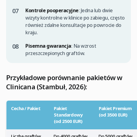
Kontrole pooperacyjne
: Jedna lub dwie
wizyty kontrolne w klinice po zabiegu, często
również zdalne konsultacje po powrocie do
kraju.
Pisemna gwarancja
: Na wzrost
przeszczepionych graftów.
Przykładowe porównanie pakietów w
Clinicana (Stambuł, 2026):
Cecha / Pakiet
Pakiet
Pakiet Premium
Standardowy
(od 3500 EUR)
(od 2500 EUR)
Liczba graftów
Do 4000 graftów
Do 5000 graftów