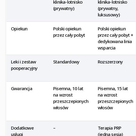
klinika-lotnisko
klinika-lotnisko
(prywatny)
(prywatny,
luksusowy)
Opiekun
Polski opiekun
Polski opiekun
przez cały pobyt
przez cały pobyt +
dedykowana linia
wsparcia
Leki i zestaw
Standardowy
Rozszerzony
pooperacyjny
Gwarancja
Pisemna, 10 lat
Pisemna, 15 lat
na wzrost
na wzrost
przeszczepionych
przeszczepionych
włosów
włosów
Dodatkowe
–
Terapia PRP
usługi
(jedna sesja)