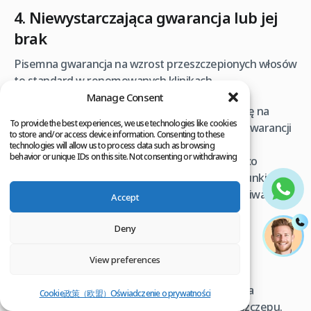
4. Niewystarczająca gwarancja lub jej
brak
Pisemna gwarancja na wzrost przeszczepionych włosów
to standard w renomowanych klinikach.
Manage Consent
Brak pisemnej gwarancji
: Nigdy nie zgadzaj się na
To provide the best experiences, we use technologies like cookies
przeszczep bez jasno określonych warunków gwarancji
to store and/or access device information. Consenting to these
na piśmie.
technologies will allow us to process data such as browsing
behavior or unique IDs on this site. Not consenting or withdrawing
Niejasne warunki
: Upewnij się, że rozumiesz, co
consent, may adversely affect certain features and functions.
dokładnie obejmuje gwarancja, jakie są jej warunki i co
się stanie, jeśli przeszczep nie przyniesie oczekiwanych
Accept
rezultatów.
Deny
5. Brak kompleksowej opieki
View preferences
pooperacyjnej
Zabieg to dopiero początek. Prawidłowa opieka
Cookie政策（欧盟）
Oświadczenie o prywatności
pooperacyjna jest kluczowa dla sukcesu przeszczepu.