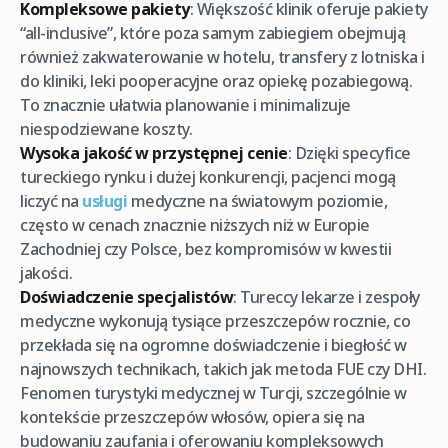
Kompleksowe pakiety
: Większość klinik oferuje pakiety
“all-inclusive”, które poza samym zabiegiem obejmują
również zakwaterowanie w hotelu, transfery z lotniska i
do kliniki, leki pooperacyjne oraz opiekę pozabiegową.
To znacznie ułatwia planowanie i minimalizuje
niespodziewane koszty.
Wysoka jakość w przystępnej cenie
: Dzięki specyfice
tureckiego rynku i dużej konkurencji, pacjenci mogą
liczyć na
usługi
medyczne na światowym poziomie,
często w cenach znacznie niższych niż w Europie
Zachodniej czy Polsce, bez kompromisów w kwestii
jakości.
Doświadczenie specjalistów
: Tureccy lekarze i zespoły
medyczne wykonują tysiące przeszczepów rocznie, co
przekłada się na ogromne doświadczenie i biegłość w
najnowszych technikach, takich jak metoda FUE czy DHI.
Fenomen turystyki medycznej w Turcji, szczególnie w
kontekście przeszczepów włosów, opiera się na
budowaniu zaufania i oferowaniu kompleksowych