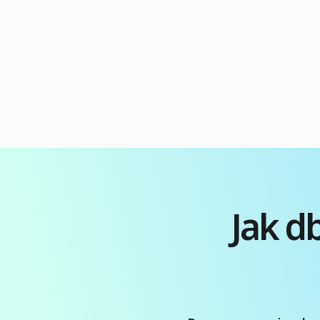
konkurencyjnych cen, wysokiej jakości usług
i zaawansowanych metod, takich jak FUE i
DHI. Kliniki często oferują kompleksowe
pakiety all-inclusive, które obejmują nie
tylko sam zabieg, ale także
zakwaterowanie, transfery i opiekę
pooperacyjną, co znacznie ułatwia […]
Jak d