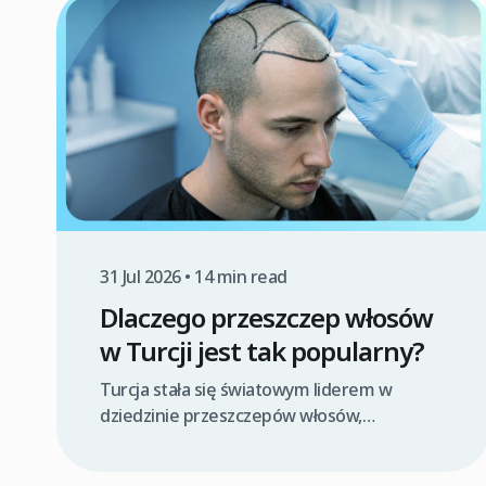
pomaga zminimalizować obrzęk, zapobiega
przypadkowemu dotknięciu lub
uszkodzeniu delikatnych cebulek
włosowych oraz wspiera prawidłową
integrację przeszczepów z nowym
miejscem. Kluczowe jest unikanie nacisku
na obszary biorcze i utrzymanie głowy w
podwyższonej pozycji. […]
31 Jul 2026 • 14 min read
Dlaczego przeszczep włosów
w Turcji jest tak popularny?
Turcja stała się światowym liderem w
dziedzinie przeszczepów włosów,
przyciągając pacjentów z Polski i innych
krajów przede wszystkim dzięki połączeniu