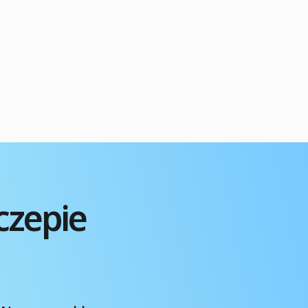
ceny i dostęp do zaawansowanych technik,
takich jak FUE i DHI. Szybkie podsumowanie
Przeszczep włosów w Turcji jest popularną
opcją ze względu na konkurencyjne ceny i
wysoki standard usług, zwłaszcza […]
czepie