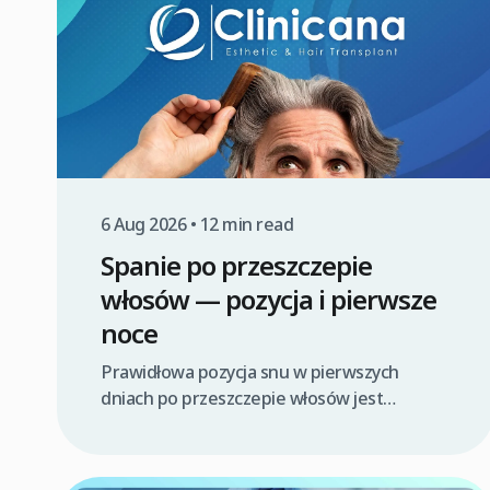
6 Aug 2026 • 12 min read
Spanie po przeszczepie
włosów — pozycja i pierwsze
noce
Prawidłowa pozycja snu w pierwszych
dniach po przeszczepie włosów jest
fundamentalna dla pomyślnego procesu
gojenia i ochrony świeżo wszczepionych
graftów. Odpowiednie ułożenie głowy