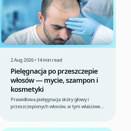
2 Aug 2026 • 14 min read
Pielęgnacja po przeszczepie
włosów — mycie, szampon i
kosmetyki
Prawidłowa pielęgnacja skóry głowy i
przeszczepionych włosów, w tym właściwe
mycie i dobór kosmetyków, jest absolutnie
kluczowa dla sukcesu zabiegu i
długotrwałych rezultatów. Bezpośrednio po