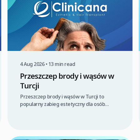
4 Aug 2026 • 13 min read
Przeszczep brody i wąsów w
Turcji
Przeszczep brody i wąsów w Turcji to
popularny zabieg estetyczny dla osób
pragnących zagęścić lub ukształtować
owłosienie twarzy. Procedura polega na
przeniesieniu własnych mieszków
włosowych z obszaru dawczego, najczęściej