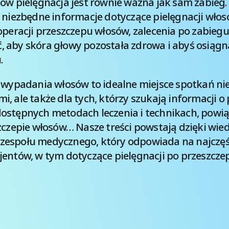
sów pielęgnacja jest równie ważna jak sam zabieg
e niezbędne informacje dotyczące pielęgnacji wło
 operacji przeszczepu włosów, zalecenia po zabieg
 aby skóra głowy pozostała zdrowa i abyś osiągn
.
 wypadania włosów to idealne miejsce spotkań nie
, ale także dla tych, którzy szukają informacji o 
ostępnych metodach leczenia i technikach, powi
szczepie włosów… Nasze treści powstają dzięki wie
zespołu medycznego, który odpowiada na najczęś
entów, w tym dotyczące pielęgnacji po przeszczep