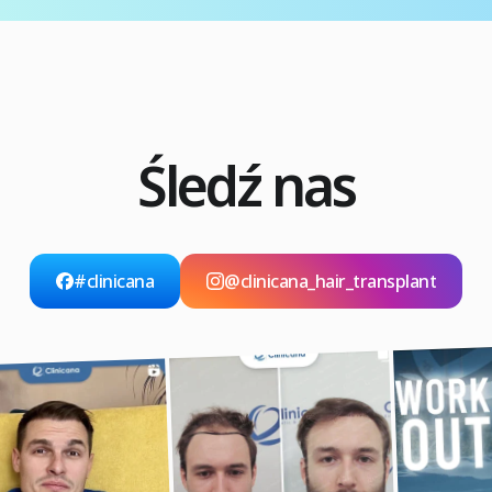
Śledź nas
#clinicana
@clinicana_hair_transplant