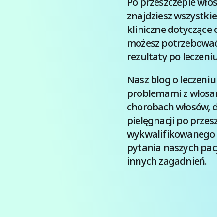
Po przeszczepie wło
znajdziesz wszystki
kliniczne dotyczące
możesz potrzebować,
rezultaty po leczeniu
Nasz blog o leczeniu
problemami z włosami
chorobach włosów, d
pielęgnacji po prze
wykwalifikowanego 
pytania naszych pacj
innych zagadnień.