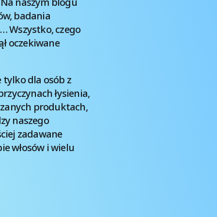
. Na naszym blogu
sów, badania
u… Wszystko, czego
ął oczekiwane
 tylko dla osób z
przyczynach łysienia,
ązanych produktach,
dzy naszego
ciej zadawane
ie włosów i wielu