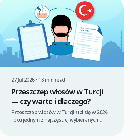
przeszczepie, delikatne traktowanie
obszaru biorczego i dawczego, zgodnie z
instrukcjami lekarza, wspiera proces
gojenia, minimalizuje ryzyko infekcji i
zapewnia optymalne warunki dla przyjęcia
się graftów. Niewłaściwa pielęgnacja może
zagrozić przeżyciu […]
27 Jul 2026 • 13 min read
Przeszczep włosów w Turcji
— czy warto i dlaczego?
Przeszczep włosów w Turcji stał się w 2026
roku jednym z najczęściej wybieranych
rozwiązań dla osób zmagających się z
łysieniem, głównie ze względu na atrakcyjne