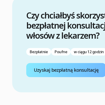
Czy chciałbyś skorzys
bezpłatnej konsultac
włosów z lekarzem?
Bezpłatnie
Poufne
w ciągu 12 godzin
Uzyskaj bezpłatną konsultację