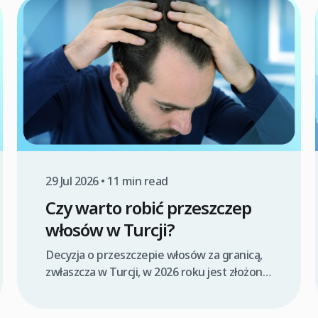
z tyłu głowy, do obszaru brody lub wąsów.
Wybór Turcji często wynika z
konkurencyjnych cen i doświadczenia
tamtejszych klinik. Clinicana oferuje pakiety
all-inclusive FUE/DHI na rok […]
29 Jul 2026 • 11 min read
Czy warto robić przeszczep
włosów w Turcji?
Decyzja o przeszczepie włosów za granicą,
zwłaszcza w Turcji, w 2026 roku jest złożona
i wymaga rozważenia wielu czynników. Dla
wielu osób wybór Turcji jest atrakcyjny ze