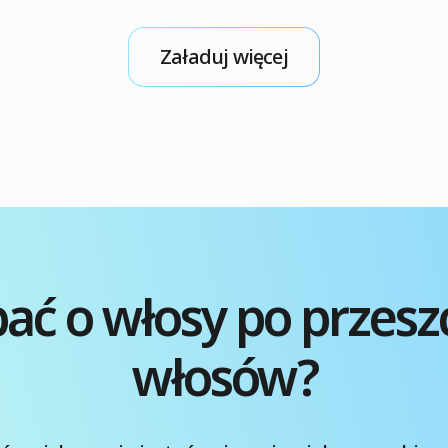
względu na konkurencyjne ceny, często
oferowane w pakietach all-inclusive, które
Załaduj więcej
pokrywają nie tylko sam zabieg, ale także
zakwaterowanie i transport. Szybkie
podsumowanie Przeszczep włosów w Turcji
w 2026 […]
bać o włosy po przesz
włosów?