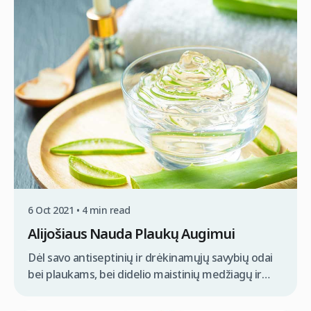
pertekliaus, taip pat tam, kad apsisaugotų nuo
mikrobų. Tačiau hiperhidroze besiskundžiantys
žmonės kenčia nuo pernelyg gausaus
prakaitavimo nepriklausomai nuo oro
temperatūros. Klinikoje „Clinicana“ atliekame
įvairiausias su plaukais susijusias […]
6 Oct 2021 • 4 min read
Alijošiaus Nauda Plaukų Augimui
Dėl savo antiseptinių ir drėkinamųjų savybių odai
bei plaukams, bei didelio maistinių medžiagų ir
vitaminų kiekio, alijošius vis dažniau yra
naudojamas plaukams skirtuose produktuose.