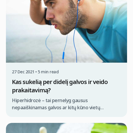
27 Dec 2021 • 5 min read
Kas sukelią per didelį galvos ir veido
prakaitavimą?
Hiperhidrozė – tai pernelyg gausus
nepaaiškinamas galvos ar kitų kūno vietų
prakaitavimas pasireiškiantis daugeliui žmonių.
Prakaitavimas yra natūralus procesas, kurio metu
kūnas pašalina skysčius, susidariusius dėl šilumos