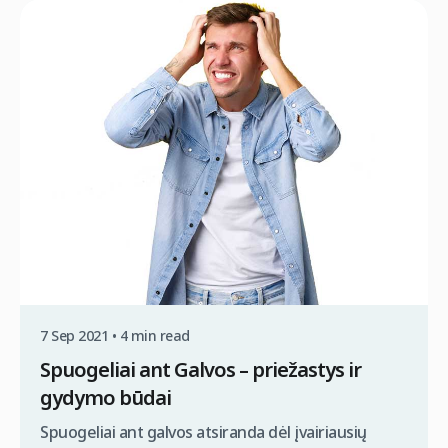
Kyla klausimas, ar alijošių galima naudoti plaukų
augimui skatinti? Ar alijošius gelbsti nuo
alopecijos? Šį klausimą dažnai iškelia ieškantys
daugiau informacijos apie FUE metodą ir plaukų
transplantacijos kainą. „Clinicana“ klinikoje mums
[…]
7 Sep 2021 • 4 min read
Spuogeliai ant Galvos – priežastys ir
gydymo būdai
Spuogeliai ant galvos atsiranda dėl įvairiausių