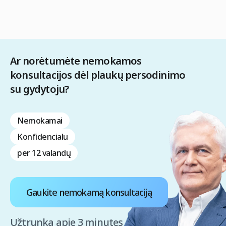
Ar norėtumėte nemokamos
konsultacijos dėl plaukų persodinimo
su gydytoju?
Nemokamai
Konfidencialu
per 12 valandų
Gaukite nemokamą konsultaciją
Užtrunka apie 3 minutes