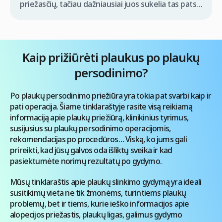
priežasčių, tačiau dažniausiai juos sukelia tas pats
hormonų disbalansas, sukeliantis veido odos
spuogų atsiradimą. Ši estetinė problema pasitaiko
daug dažniau negu yra manoma ir galvos spuogai
net gali sukelti plaukų slinkimą. Domėdamiesi dėl
Kaip prižiūrėti plaukus po plaukų
plaukų transplantacijos kainų, pacientai taip pat
persodinimo?
domisi priemonėmis, nuo galvos spuogų. Taigi, ką
daryti, jei susiduriate […]
Po plaukų persodinimo priežiūra yra tokia pat svarbi kaip ir
pati operacija. Šiame tinklaraštyje rasite visą reikiamą
informaciją apie plaukų priežiūrą, klinikinius tyrimus,
susijusius su plaukų persodinimo operacijomis,
rekomendacijas po procedūros… Viską, ko jums gali
prireikti, kad jūsų galvos oda išliktų sveika ir kad
pasiektumėte norimų rezultatų po gydymo.
Mūsų tinklaraštis apie plaukų slinkimo gydymą yra ideali
susitikimų vieta ne tik žmonėms, turintiems plaukų
problemų, bet ir tiems, kurie ieško informacijos apie
alopecijos priežastis, plaukų ligas, galimus gydymo