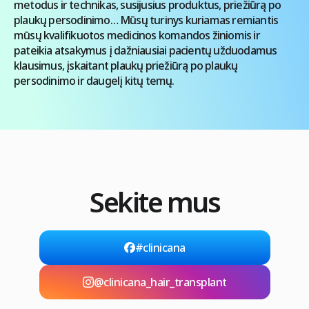
metodus ir technikas, susijusius produktus, priežiūrą po
plaukų persodinimo… Mūsų turinys kuriamas remiantis
mūsų kvalifikuotos medicinos komandos žiniomis ir
pateikia atsakymus į dažniausiai pacientų užduodamus
klausimus, įskaitant plaukų priežiūrą po plaukų
persodinimo ir daugelį kitų temų.
Sekite mus
#clinicana
@clinicana_hair_transplant