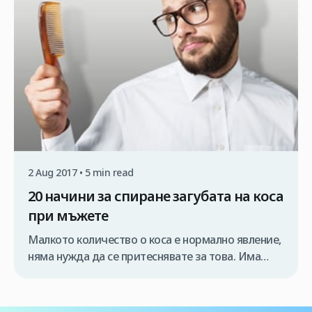
обаче затрудняват получаването на ясен поглед
върху цените в целия свят. Защо
трансплантация на коса струва толкова ? Цената
на трансплантациите на коса обикновено […]
2 Aug 2017 • 5 min read
20 начини за спиране загубата на коса
при мъжете
Малкото количество о коса е нормално явление,
няма нужда да се притеснявате за това. Има
много причини за загубата на коса, като
хранителни диети, минерални недостатъци,
лекарства, стрес и генетични фактори. Носенето