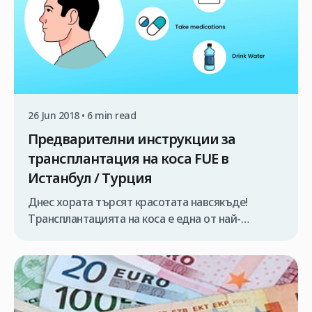
26 Jun 2018 • 6 min read
Предварителни инструкции за
трансплантация на коса FUE в
Истанбул / Турция
Днес хората търсят красотата навсякъде!
Трансплантацията на коса е една от най-
важните операции, които възстановяват
красотата и дават на хората по – привлекателен
външен вид. Известно е , че успехът на всяка
операция е тясно свързан с ангажиментите на
пациентите към медицинските инструкции ,