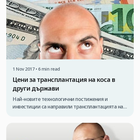
затова бихме искали да посочим, че има някои
медицински инструкции , […]
1 Nov 2017 • 6 min read
Цени за трансплантация на коса в
други държави
Най-новите технологични постижения и
инвестиции са направили трансплантацията на
коса по-удобна. По този начин търсенето на
космени импланти се е увеличило
забележително през последните години.
Оценките на разходите и сравненията онлайн