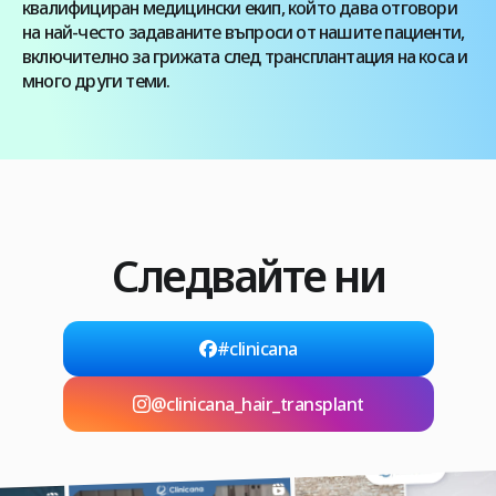
квалифициран медицински екип, който дава отговори
на най-често задаваните въпроси от нашите пациенти,
включително за грижата след трансплантация на коса и
много други теми.
Следвайте ни
#clinicana
@clinicana_hair_transplant