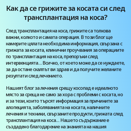
на шапка също може да доведе до загуба на
Как да се грижите за косата си след
коса при мъжете. Clinicana Hair Center Istanbul
трансплантация на коса?
ви дава списък с 20 решения, които […]
След трансплантация на коса, грижите са толкова
важни, колкото и самата операция. В този блог ще
намерите цялата необходима информация, свързана с
грижата за косата, клинични проучвания за операциите
по трансплантация на коса, препоръки след
интервенцията… Всичко, от което може да се нуждаете,
за да остане скалпът ви здрав и да получите желаните
резултати след лечението.
Нашият блог за лечения срещу косопад е идеалното
място за среща не само за хора с проблеми с косата, но
и за тези, които търсят информация за причините за
алопецията, заболяванията на косата, наличните
лечения и техники, свързаните продукти, грижата след
трансплантация на коса… Нашето съдържание е
създадено благодарение на знанията на нашия