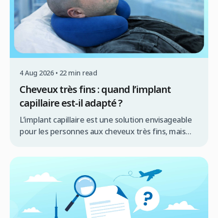
techniques FUE ou […]
4 Aug 2026 • 22 min read
Cheveux très fins : quand l’implant
capillaire est-il adapté ?
L’implant capillaire est une solution envisageable
pour les personnes aux cheveux très fins, mais
son adaptation dépend d’un diagnostic
approfondi et de plusieurs facteurs clés. Plutôt
qu’un obstacle définitif, la finesse capillaire
représente un paramètre que l’expert doit
intégrer dans la stratégie chirurgicale pour
garantir un résultat naturel et esthétique.
Résumé rapide L’implant capillaire est […]