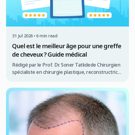
31 Jul 2026 • 6 min read
Quel est le meilleur âge pour une greffe
de cheveux ? Guide médical
Rédigé par le Prof. Dr. Soner Tatlıdede Chirurgien
spécialiste en chirurgie plastique, reconstructrice
et greffe de cheveux au Centre Clinicana –
Istanbul (22+ ans d’expérience clinique.
Déterminer le meilleur âge pour une greffe de
cheveux est l’une des questions les plus
fréquentes chez les personnes souffrant de
calvitie héréditaire (alopécie androgénétique). En
médecine, la réponse […]