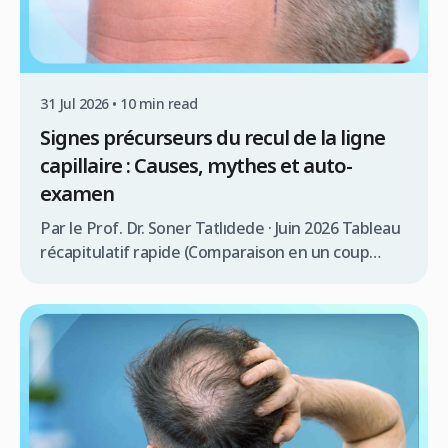
31 Jul 2026 • 10 min read
Signes précurseurs du recul de la ligne
capillaire : Causes, mythes et auto-
examen
Par le Prof. Dr. Soner Tatlıdede · Juin 2026 Tableau
récapitulatif rapide (Comparaison en un coup
d’œil) Caractéristique / Critère Ligne capillaire
mature (Vieillissement naturel) Ligne capillaire en
recul (Alopécie androgénétique) Âge d’apparition
typique De 17 à 29 ans À tout moment après la
liberté hormonale (souvent mi-20s+) Forme &
Motif Uniforme, légèrement arrondie ou léger V
[…]