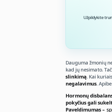
Užpildykite tru
Dauguma žmonių nekr
kad jų nesimato. Tači
slinkimą
. Kai kuria
negalavimus
. Apibe
Hormonų disbalansa
pokyčius gali sukel
Paveldimumas –
sp