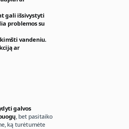
 gali išsivystyti
lia problemos su
žkimšti vandeniu.
kciją ar
ydyti galvos
spuogų
, bet pasitaiko
ime, ką turėtumėte