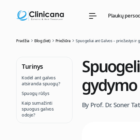
Plaukų perso
Pradžia
Blog (liet)
Priežiūra
Spuogeliai ant Galvos – priežastys ir
Spuogelia
Turinys
gydymo 
Kodėl ant galvos
atsiranda spuogų?
Spuogų rūšys
Kaip sumažinti
By Prof. Dr. Soner Ta
spuogus galvos
odoje?