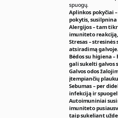
spuogų.
Aplinkos pokyčiai –
pokytis, susilpnina 
Alergijos – tam ti
imuniteto reakciją,
Stresas – stresinės
atsiradimą galvoje
Bėdos su higiena – 
gali sukelti galvos
Galvos odos žalojim
įtempiančių plaukus
Sebumas – per dide
infekciją ir spuoge
Autoimuniniai susir
imuniteto pusiausv
taip sukeliant užde