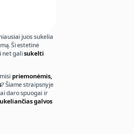
niausiai juos sukelia
mą. Ši estetinė
 net gali
sukelti
omisi
priemonėmis,
s
? Šiame straipsnyje
ai daro spuogai ir
sukeliančias galvos