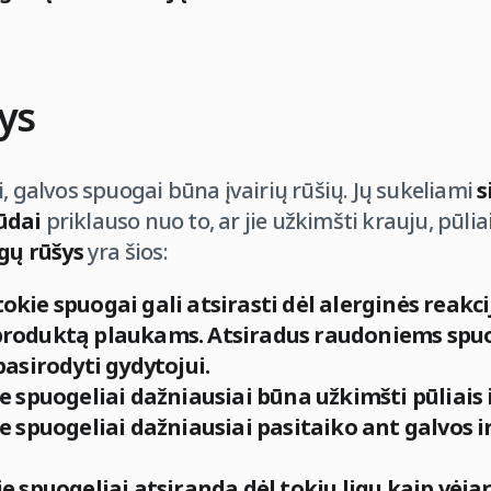
ys
i, galvos spuogai būna įvairių rūšių. Jų sukeliami
s
ūdai
priklauso nuo to, ar jie užkimšti krauju, pūli
gų rūšys
yra šios:
okie spuogai gali atsirasti dėl alerginės reak
 produktą plaukams. Atsiradus raudoniems sp
sirodyti gydytojui.
ie spuogeliai dažniausiai būna užkimšti pūliais
e spuogeliai dažniausiai pasitaiko ant galvos ir 
ie spuogeliai atsiranda dėl tokių ligų kaip vėja