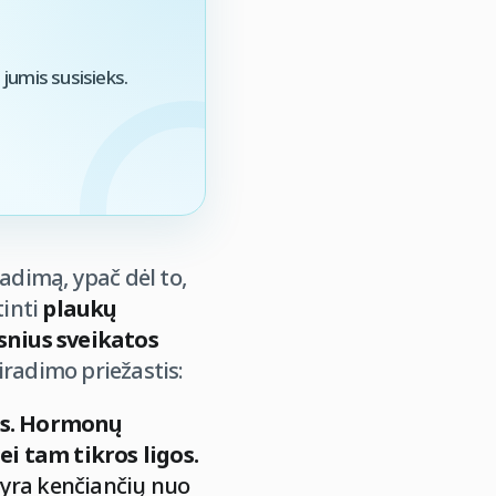
jumis susisieks.
dimą, ypač dėl to,
tinti
plaukų
snius sveikatos
iradimo priežastis:
as. Hormonų
i tam tikros ligos.
 yra kenčiančių nuo