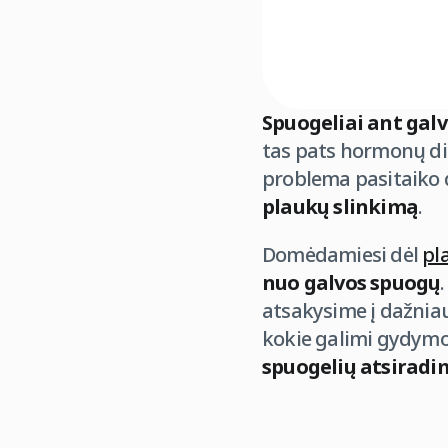
Spuogeliai ant gal
tas pats hormonų di
problema pasitaiko 
plaukų slinkimą
.
Domėdamiesi dėl
pl
nuo galvos spuogų
atsakysime į dažnia
kokie galimi gydymo
spuogelių atsiradi