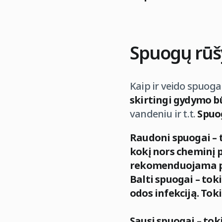
Spuogų rūš
Kaip ir veido spuoga
skirtingi gydymo b
vandeniu ir t.t.
Spuo
Raudoni spuogai – t
kokį nors cheminį
rekomenduojama pa
Balti spuogai – tok
odos infekciją. Toki
Sausi spuogai – tok