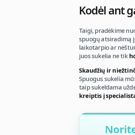
Kodėl ant g
Taigi, pradėkime nu
spuogų atsiradimą į
laikotarpio ar nėštu
juos sukelia ne tik
h
Skaudžių ir niežtin
Spuogus sukelia m
taip sukeldama užd
kreiptis į specialist
Norit