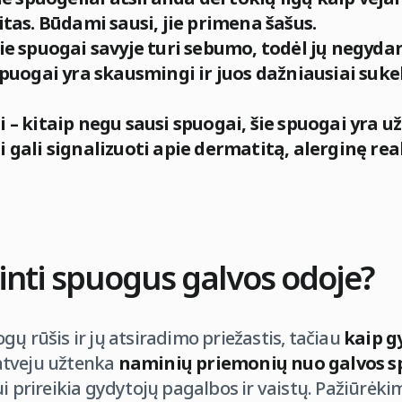
tas. Būdami sausi, jie primena šašus.
e spuogai savyje turi sebumo, todėl jų negydant
puogai yra skausmingi ir juos dažniausiai suke
– kitaip negu sausi spuogai, šie spuogai yra u
gali signalizuoti apie dermatitą, alerginę rea
nti spuogus galvos odoje?
gų rūšis ir jų atsiradimo priežastis, tačiau
kaip g
atveju užtenka
naminių priemonių nuo galvos 
ui prireikia gydytojų pagalbos ir vaistų. Pažiūrėk