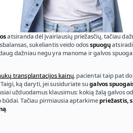
vos
atsiranda dėl įvairiausių priežasčių, tačiau daž
sbalansas, sukeliantis veido odos
spuogų
atsiradi
daug dažniau negu yra manoma ir galvos spuogai
aukų transplantacijos kainų
, pacientai taip pat d
. Taigi, ką daryti, jei susiduriate su
galvos spuogai
usiai užduodamus klausimus: kokią žalą galvos od
 būdai. Tačiau pirmiausia aptarkime
priežastis, 
mą
.