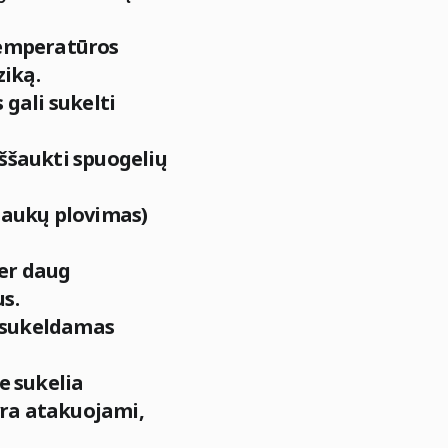
 temperatūros
ziką.
gali sukelti
iššaukti spuogelių
plaukų plovimas)
per daug
s.
s sukeldamas
e sukelia
yra atakuojami,