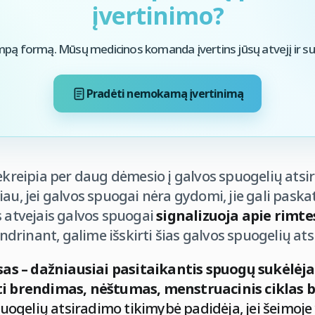
įvertinimo?
mpą formą. Mūsų medicinos komanda įvertins jūsų atvejį ir su 
Pradėti nemokamą įvertinimą
eipia per daug dėmesio į galvos spuogelių atsira
au, jei galvos spuogai nėra gydomi, jie gali paska
is atvejais galvos spuogai
signalizuoja apie rimte
ndrinant, galime išskirti šias galvos spuogelių ats
s – dažniausiai pasitaikantis spuogų sukėlėj
ti brendimas, nėštumas, menstruacinis ciklas be
uogelių atsiradimo tikimybė padidėja, jei šeimoje