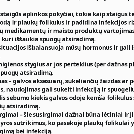
 staigūs aplinkos pokyčiai, tokie kaip staigus
odą ir plaukų folikulus ir padidina infekcijos ri
krų medikamentų ir maisto produktų vartojimas 
 kuri iššaukia spuogų atsiradimą.
 situacijos išbalansuoja mūsų hormonus ir gali 
.
higienos stygius ar jos perteklius (per dažnas 
 spuogų atsiradimą.
as – galvos aksesuarų, sukeliančių žaizdas ar 
, naudojimas gali sukelti infekciją ir spuogeliu
lis sebumo kiekis galvos odoje kemša folikulu
lių atsiradimą.
gimai – šie susirgimai dažnai būna lėtiniai ir ji
yros sutrikimus, ko pasekoje plaukų folikulai 
gimą bei infekciją.