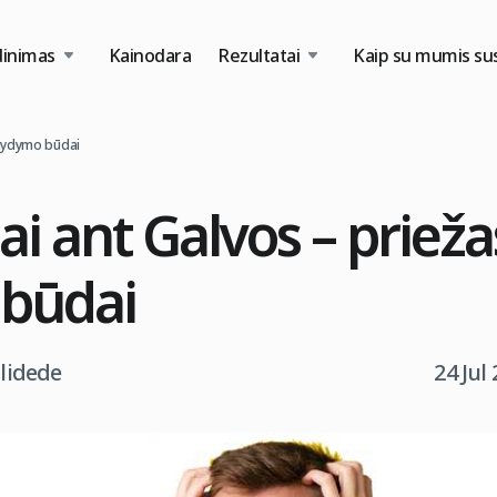
dinimas
Kainodara
Rezultatai
Kaip su mumis sus
 gydymo būdai
i ant Galvos – priežas
būdai
tlidede
24 Jul