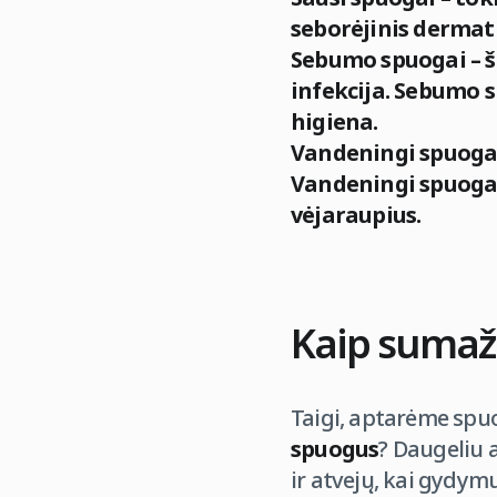
seborėjinis dermati
Sebumo spuogai – ši
infekcija. Sebumo s
higiena.
Vandeningi spuogai 
Vandeningi spuogai 
vėjaraupius.
Kaip sumaži
Taigi, aptarėme spuo
spuogus
? Daugeliu 
ir atvejų, kai gydym