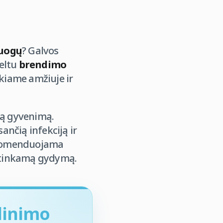
puogų
? Galvos
keltu
brendimo
okiame amžiuje ir
tą gyvenimą.
ančią infekciją ir
ekomenduojama
tų tinkamą gydymą.
dinimo