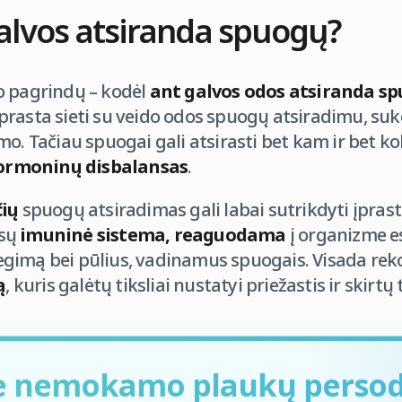
alvos atsiranda spuogų?
o pagrindų – kodėl
ant galvos odos atsiranda s
prasta sieti su veido odos spuogų atsiradimu, su
mo. Tačiau spuogai gali atsirasti bet kam ir bet k
ormoninų disbalansas
.
čių
spuogų atsiradimas gali labai sutrikdyti įpras
ūsų
imuninė sistema, reaguodama
į organizme es
egimą bei pūlius, vadinamus spuogais. Visada r
ą
, kuris galėtų tiksliai nustatyi priežastis ir skir
e nemokamo plaukų perso