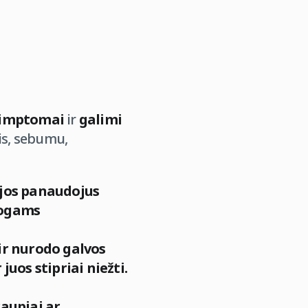
imptomai
ir
galimi
ais, sebumu,
cijos panaudojus
uogams
 ir nurodo galvos
juos stipriai niežti.
raupiai ar