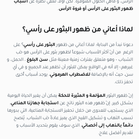
الرأس، و ماهي الحلول المتوفرة. لكن أولاً، لنلقي نظرة عن
أسباب
ظهور البثور على الرأس أو فروة الرأس
.
لماذا أعاني من ظهور البثور على رأسي؟
دعونا نبدأ من البداية: لماذا أعاني من ظهور
البثور على رأسي
؟ على
الرغم من أنّ أكثر الأسباب شيوعاً لظهور بثور على الرأس هو حَب
الشباب – وهو متعلق بفترات زمنية معينة مثل
سن البلوغ
، الحمل، و
غيرهم.- إلا أنه في الواقع يمكن للبثور أن تظهر عند الجميع و في أي
سن، حيث أنه بالإضافة
للاضطراب الهرموني
، يوجد أسباب أُخرى
تحفز ذلك.
إنّ ظهور البثور
المؤلمة و المثيرة للحكة
يمكن أن يغير الحياة اليومية
بشكل كبير. إنّ ظهور هذه البثور ناتج عن
استجابة جهازنا المناعي
،
الذي يستجيب للعدوى من خلال تحفيز الاستجابة المناعية، التي بدورها
تسبب التهاب و تشكيل القيح الذي يميز عادةً حَب الشباب. يُنصح
دائماً بالذهاب إلى أخصائي
، الذي سوف يقوم بتحديد الأسباب و
تقديم أفضل علاج.