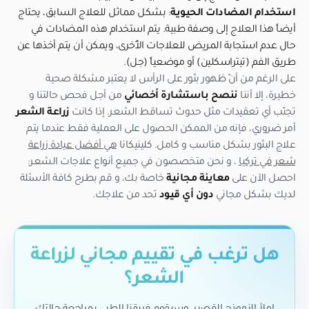
استخدام المضادات الحيوية
: بشكل مماثل للعلاج السابق، يحتاج
أيضاً هذا العلاج إلى وصفة طبية. يتم استخدام هذه المضادات في
حال عدم استجابة المريض للعلاجات الأُخرى، ويمكن أن يتم أخذها عن
طريق الفم (تيتراسكلين) أو موضعياً (جل).
على الرغم من أنّ ظهور بثور على الرأس لا يعتبر مشكلة صحية
خطيرة، إلا أننا
ننصح باستشارة أخصائي
من أجل فحص حالتنا و
تجنّب أي تعقيدات مثل حدوث تساقط الشعر. إذا كانت
زراعة الشعر
أمر ضروري، فإنه من الممكن الحصول على العملية فقط عندما يتم
علاج البثور بشكل مناسب و كامل. كلينيكانا
هي أفضل عيادة زراعة
شعر في تركيا
، و نحن متخصصون في جميع أنواع علاجات الشعر:
احصل الآن على
معاينة مجانية
خاصة بك، و قم بطرح كافة الأسئلة
لديك بشكل مجاني
دون أي قيود
تحد من علاجك.
هل ترغب في تقييم مجاني لزراعة
الشعر؟