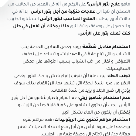
ماهو
علاج بثور الرأس؟
على الرغم من أنه في العديد من الحالات من
الممكن أن تلجأ إلى
علاجات منزلية من أجل بثور الرأس
، إلا أنه في
حالات أُخرى يتطلب
العلاج المناسب لبثور الرأس
استشارة الطبيب
و الحصول على وصفة دوائية. لنرى
ماذا يمكنك أن تفعل في حال
كنت تملك بثور على الرأس
:
استخدام مناديل مُنظِّفة
: يوجد بعض المناديل الخاصة بِحَب
الشباب و التي تباع عادةً في الصيدليات، و تساعد على تخفيف
الأعراض و تقلل من حَب الشباب بسبب احتوائها على حمض
الساليسيلك.
تجنب الحك
: يجب علينا أن نتجنب إغراء خدش و حك البثور، بغض
النظر عن مدى شدة الحكّة التي تشعر بها، لأنّ القيام بذلك سوف
يؤدي إلى ضرر الجلد و يزيد من شدة الالتهاب.
عدم استخدام شامبو زيتي
: عند القيام باختيار شامبو من أجل بثور
الرأس، يجب أن يحتوي الشامبو على كمية قليلة جداً من الزيت، و
يُفضّل أن يتكون من الماء بشكل أكبر.
استخدام مراهم تحتوي على الريتونيدات
: هذه مراهم نقوم
بوضعها على فروة الرأس من أجل منع انسداد البصيلات. تعتبر
فعّالة جداً، لكن تحتاج إلى وصفة طبية من الطبيب.