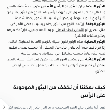
المتسخدمة للشعر: لذلك يُنصح باستشارة طبيب.
البثور البيضاء
: إنّ
البثور ذو الرأس الأبيض
تكون عادةً مليئة بالقيح
و بالتالي تظهر العدوى على فروة الرأس، هذا النوع من البثور يعتبر من
أكثر أنواع البثور شيوعاً، و يمكن أن تسبب الشعور بحكة شديدة.
البثور الجافة
: إنّ هذا النوع من البثور يظهر بسبب بعض الأمراض
مثل الجدري أو
التهاب الجلد الدهني
. و بما أنهم جافين، فإنّ مظهرهم
يعتبر مشابه للقشرة.
البثور الدهنية
: هذه البثور تكون مليئة بالزهم (المادة الدهنية)، لذلك،
إذا تم تركها بدون أي علاج، فإنه من الممكن أن تسبب عدوى. تظهر
هذه البثور عادةً بسبب مشاكل في النظافة، و تعتبر مؤلمة.
البثور المائية
: على عكس البثور الجافة، تكون هذه البثور مليئة بالماء.
يمكن أن تعتبر من أعراض التهاب الجلد، رد فعل تحسسي أو حتى
الجدَري.
كيف يمكننا أن نخفف من البثور الموجودة
على الرأس
لقد رأينا ماهي أنواع البثور الموجودة، و ما الذي يؤدي إلى حدوثهم: لكن