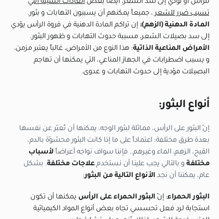
للرأس أو تؤدي إلى شد الشعر، أيضاً بعض
العادات السيئة التي
تسبب ضرر للشعر
، جميعاً يمكنهم أن يسببون التهابات و بثور.
المادة الدهنية (الزهم):
إن تراكم المادة الدهنية في فروة الرأس يؤدي
إلى سد بصيلات الشعر، مسببة حدوث التهابات و ظهور البثور.
الأمراض المناعية الذاتية
: هذا النوع من الأمراض، غالباُ يعتبر مزمن،
و يسبب اضطرابات في الجهاز المناعي، التي يمكنها أن تهاجم
البصيلات مؤدية إلى حدوث التهابات و عدوى.
أنواع البثور:
إنّ البثور على الرأس، مماثلة لبثور الوجه، يمكنها أن تُعبّر عن نفسها
بعدة طرق مختلفة: اعتماداً على ما إذا كانت البثور محشوّة بالدم،
القيح، الزهم، الماء وغيرهم.. فإننا سواف نواجه أعراضاً
لأسباب
مختلفة
و بالتالي يجب علينا أن نستخدم
علاجات مختلفة
. بشكل
عام، يمكننا أن نجد
الأنواع التالية من البثور
:
البثور الحمراء
: إنّ
البثور الحمراء على الرأس
يمكنها أن تكون
استجابة لرد فعل تحسسي تجاه بعض أنواع المواد الكيميائية