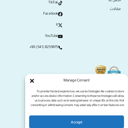
اتصل بنا
TikTok
مقالات
Facebook
X
YouTube
+90 (541) 8259975
Manage Consent
To provide the best experiences, we use technologies like cookies to store
and/or access device information. Consenting to these technologies will allow
us to process data such as browsing behavior or unique IDs on this site. Not
consenting or withdrawing consent, may adversely affect certain features and
functions.
Accept
سياسة الخصوصية
شروط الخدمة