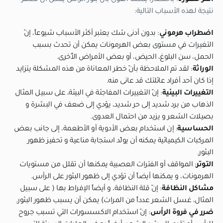
أكثر خطورة
. باختصار، يمكننا القول بأن بثور الرأس يمكن أن تظهر
نتيجة لهذه الأسباب التالية:
اضطراب هرموني
: بدون أدنى شك يعتبر أكثر الأسباب شيوعاً، إنّ
التغيرات في مستوى بعض الهرمونات يمكن أن تحدث بسبب
الحمل، سن البلوغ، الحيض، أو بعض الأمراض الأُخرى.
الوراثة
: لقد تم الملاحظة بأنّ خطر المعاناة من هذه المشكلة يتزايد
إذا كان أحد أفراد عائلتك قد عانى منه.
التغييرات البيئية
: إنّ التغييرات المفاجئة في البيئة، على سبيل المثال
الذهاب من برد شديد إلى حر شديد، يؤدي إلى ضعف في البشرة و
بصيلات الشعر و يزيد من احتمال العدوى.
الحساسية
: إن استخدام بعض الأدوية أو الأطعمة، إلى جانب بعض
المركبات الكيميائية يمكنه أن يولّد استجابة مناعية و تحفيز ظهور
البثور.
التوتر
: المواقف أو الفترات العصبية يمكنها أن تقلل من مستويات
الهرمونات، و يمكنها أيضاً أن تؤدي إلى ظهور البثور على الرأس.
مشاكل النظافة
: إنّ قلة النظافة، و أيضاً الإفراط بها ( على سبيل
المثال، غسل الشعر عدداً من المرات) يمكن أن يسبب ظهور البثور.
ضرر في فروة الرأس
: إنّ استخدام الاكسسورات التي تسبب جروح