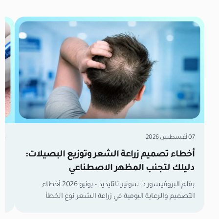
07 أغسطس 2026
06 أغسطس 6
أخطاء تصميم زراعة الشعر وتوزيع البصيلات:
دليلك لتجنب المظهر الاصطناعي
تق
بقلم البروفيسور د. سونير تاتليديد • يونيو 2026 أخطاء
التصميم والرعاية اليومية في زراعة الشعر نوع الخطأ
والتصميم السبب والآلية الجراحية/السلوكية النتيجة