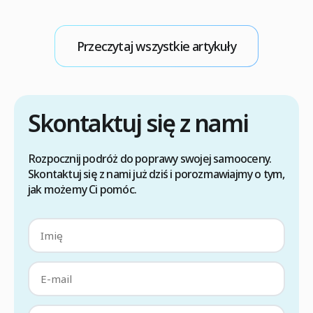
T
zapobiega przypadkowemu dotknięciu lub
d
uszkodzeniu delikatnych cebulek włosowych
o
oraz wspiera prawidłową integrację
Przeczytaj wszystkie artykuły
przeszczepów z nowym miejscem. Kluczowe
jest unikanie nacisku na obszary biorcze i
utrzymanie głowy w podwyższonej pozycji. […]
Skontaktuj się z nami
Rozpocznij podróż do poprawy swojej samooceny.
Skontaktuj się z nami już dziś i porozmawiajmy o tym,
jak możemy Ci pomóc.