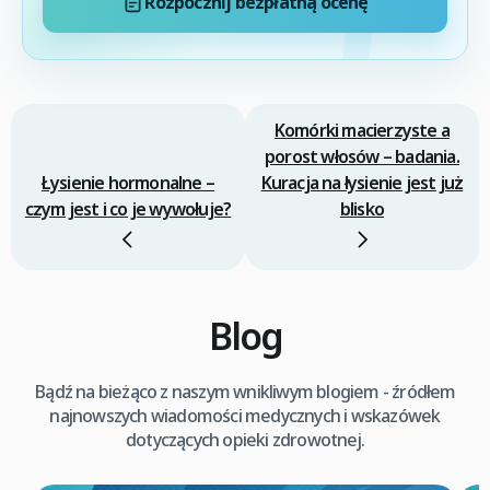
Rozpocznij bezpłatną ocenę
Komórki macierzyste a
porost włosów – badania.
Łysienie hormonalne –
Kuracja na łysienie jest już
czym jest i co je wywołuje?
blisko
Blog
Bądź na bieżąco z naszym wnikliwym blogiem - źródłem
najnowszych wiadomości medycznych i wskazówek
dotyczących opieki zdrowotnej.