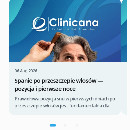
06 Aug 2026
0
Spanie po przeszczepie włosów —
P
pozycja i pierwsze noce
P
z
Prawidłowa pozycja snu w pierwszych dniach po
l
przeszczepie włosów jest fundamentalna dla
p
pomyślnego procesu gojenia i ochrony świeżo
w
wszczepionych graftów. Odpowiednie ułożenie
t
głowy pomaga zminimalizować obrzęk,