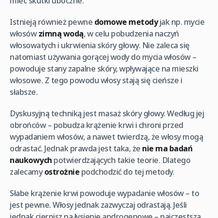
mieć skutki uboczne.
Istnieją również pewne
domowe metody
jak np. mycie
włosów
zimną wodą
, w celu pobudzenia naczyń
włosowatych i ukrwienia skóry głowy. Nie zaleca się
natomiast używania gorącej wody do mycia włosów –
powoduje stany zapalne skóry, wpływające na mieszki
włosowe. Z tego powodu włosy stają się cieńsze i
słabsze.
Dyskusyjną techniką jest masaż skóry głowy. Według jej
obrońców – pobudza krążenie krwi i chroni przed
wypadaniem włosów, a nawet twierdzą, że włosy mogą
odrastać. Jednak prawda jest taka, że
nie ma badań
naukowych
potwierdzających takie teorie. Dlatego
zalecamy
ostrożnie
podchodzić do tej metody.
Słabe krążenie krwi powoduje wypadanie włosów – to
jest pewne. Włosy jednak zazwyczaj odrastają. Jeśli
jednak cierpisz na łysienie androgenowe – najczęstszą