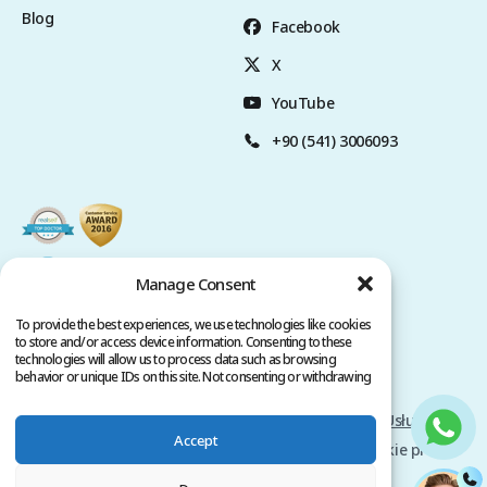
Blog
Facebook
X
YouTube
+90 (541) 3006093
Manage Consent
To provide the best experiences, we use technologies like cookies
to store and/or access device information. Consenting to these
technologies will allow us to process data such as browsing
behavior or unique IDs on this site. Not consenting or withdrawing
consent, may adversely affect certain features and functions.
Polityka Prywatności
Warunki świadczenia Usług
Accept
Prawa autorskie @ 2026 www.clinicana.com. Wszelkie prawa
zastrzeżone.