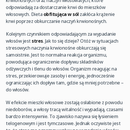
krwionośnych oraz naczyń włosowatych, które
odpowiadają za dostarczanie krwi do mieszków
włosowych. Dieta
obfitująca w sól
zakłóca krążenie
krwi poprzez obkurczanie naczyń krwionośnych.
Kolejnym czynnikiem odpowiadającym za wypadanie
włosów jest
stres
. Jak to się dzieje? Otóż w sytuacjach
stresowych naczynia krwionośne obkurczają się
samoistnie. Jest to normalna reakcja organizmu,
powodująca ograniczenie dopływu składników
odżywczych i tlenu do włosów. Organizm reagując na
stres, przekierowuje zasoby i energię, jednocześnie
ograniczając ich dopływ tam, gdzie są mniej potrzebne –
do włosów.
W efekcie mieszki włosowe zostają osłabione z powodu
niedoborów, a włosy tracą witalność i wypadają, czasami
bardzo intensywnie. To zjawisko nazywa się łysieniem
telogenowym i jest tymczasowe. Jednak oczywiste jest