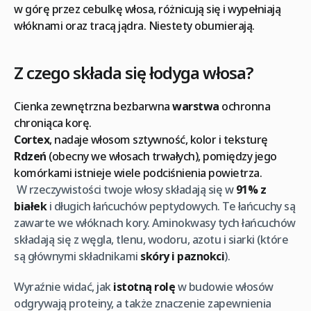
w górę przez cebulkę włosa, różnicują się i wypełniają
włóknami oraz tracą jądra. Niestety obumierają.
Z czego składa się łodyga włosa?
Cienka zewnętrzna bezbarwna
warstwa
ochronna
chroniąca korę.
Cortex
, nadaje włosom sztywność, kolor i teksturę
Rdzeń
(obecny we włosach trwałych), pomiędzy jego
komórkami istnieje wiele podciśnienia powietrza.
W rzeczywistości twoje włosy składają się w
91% z
białek
i długich łańcuchów peptydowych. Te łańcuchy są
zawarte we włóknach kory. Aminokwasy tych łańcuchów
składają się z węgla, tlenu, wodoru, azotu i siarki (które
są głównymi składnikami
skóry i paznokci
).
Wyraźnie widać, jak
istotną rolę
w budowie włosów
odgrywają proteiny, a także znaczenie zapewnienia