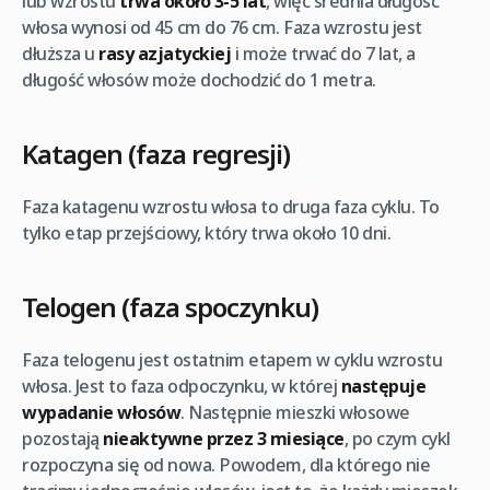
lub wzrostu
trwa około 3-5 lat
, więc średnia długość
włosa wynosi od 45 cm do 76 cm. Faza wzrostu jest
dłuższa u
rasy azjatyckiej
i może trwać do 7 lat, a
długość włosów może dochodzić do 1 metra.
Katagen (faza regresji)
Faza katagenu wzrostu włosa to druga faza cyklu. To
tylko etap przejściowy, który trwa około 10 dni.
Telogen (faza spoczynku)
Faza telogenu jest ostatnim etapem w cyklu wzrostu
włosa. Jest to faza odpoczynku, w której
następuje
wypadanie włosów
. Następnie mieszki włosowe
pozostają
nieaktywne przez 3 miesiące
, po czym cykl
rozpoczyna się od nowa. Powodem, dla którego nie