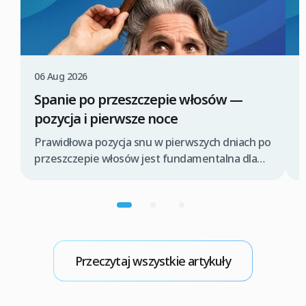
06 Aug 2026
0
Spanie po przeszczepie włosów —
P
pozycja i pierwsze noce
P
z
Prawidłowa pozycja snu w pierwszych dniach po
l
przeszczepie włosów jest fundamentalna dla
p
pomyślnego procesu gojenia i ochrony świeżo
w
wszczepionych graftów. Odpowiednie ułożenie
t
głowy pomaga zminimalizować obrzęk,
T
zapobiega przypadkowemu dotknięciu lub
d
uszkodzeniu delikatnych cebulek włosowych
o
oraz wspiera prawidłową integrację
Przeczytaj wszystkie artykuły
przeszczepów z nowym miejscem. Kluczowe
jest unikanie nacisku na obszary biorcze i