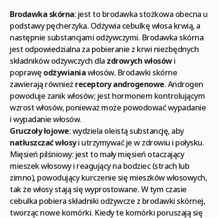
Brodawka skórna
: jest to brodawka stożkowa obecna u
podstawy pęcherzyka. Odżywia cebulkę włosa krwią, a
następnie substancjami odżywczymi. Brodawka skórna
jest odpowiedzialna za pobieranie z krwi niezbędnych
składników odżywczych dla
zdrowych włosów
i
poprawę
odżywiania
włosów. Brodawki skórne
zawierają również
receptory androgenowe
. Androgen
powoduje zanik włosów; jest hormonem kontrolującym
wzrost włosów, ponieważ może powodować wypadanie
i wypadanie włosów.
Gruczoły łojowe
: wydziela oleistą substancję, aby
natłuszczać włosy
i utrzymywać je w zdrowiu i połysku.
Mięsień pilśniowy: jest to mały mięsień otaczający
mieszek włosowy i reagujący na bodziec (strach lub
zimno), powodujący kurczenie się mieszków włosowych,
tak że włosy stają się wyprostowane. W tym czasie
cebulka pobiera składniki odżywcze z brodawki skórnej,
tworząc nowe komórki. Kiedy te komórki poruszają się