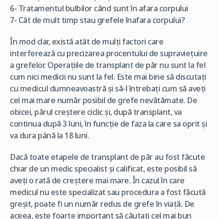
6- Tratamentul bulbilor când sunt în afara corpului
7- Cât de mult timp stau grefele înafara corpului?
În mod clar, există atât de mulți factori care
interferează cu precizarea procentului de supraviețuire
a grefelor. Operațiile de transplant de păr nu sunt la fel
cum nici medicii nu sunt la fel. Este mai bine să discutați
cu medicul dumneavoastră și să-l întrebați cum să aveți
cel mai mare număr posibil de grefe nevătămate. De
obicei, părul creștere ciclic și, după transplant, va
continua după 3 luni, în funcție de faza la care sa oprit și
va dura până la 18 luni.
Dacă toate etapele de transplant de păr au fost făcute
chiar de un medic specialist și calificat, este posibil să
aveți o rată de creștere mai mare. În cazul în care
medicul nu este specializat sau procedura a fost făcută
greșit, poate fi un număr redus de grefe în viață. De
aceea, este foarte important să căutați cel mai bun