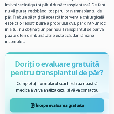
îmi voi recâștiga tot părul după transplantare? De fapt,
nu vă puteți redobândi tot părul prin transplantul de
păr. Trebuie să știți că această intervenție chirurgicală
este ca o redistribuire a propriului dvs. păr dintr-un loc
în altul, nu obțineți un păr nou. Transplantul de păr vă
poate oferi o îmbunătățire estetică, dar rămâne
incomplet.
Doriți o evaluare gratuită
pentru transplantul de păr?
Completați formularul scurt. Echipa noastră
medicală vă va analiza cazul și vă va contacta.
Începe evaluarea gratuită