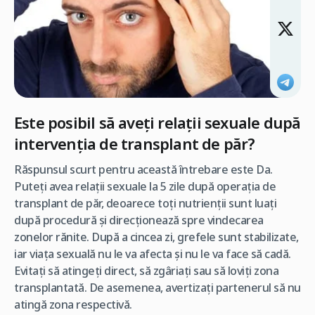
Este posibil să aveți relații sexuale după
intervenția de transplant de păr?
Răspunsul scurt pentru această întrebare este Da.
Puteți avea relații sexuale la 5 zile după operația de
transplant de păr, deoarece toți nutrienții sunt luați
după procedură și direcționează spre vindecarea
zonelor rănite. După a cincea zi, grefele sunt stabilizate,
iar viața sexuală nu le va afecta și nu le va face să cadă.
Evitați să atingeți direct, să zgâriați sau să loviți zona
transplantată. De asemenea, avertizați partenerul să nu
atingă zona respectivă.