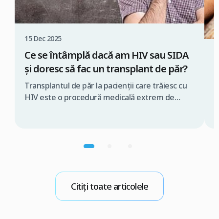
15 Dec 2025
Ce se întâmplă dacă am HIV sau SIDA
0
și doresc să fac un transplant de păr?
M
p
Transplantul de păr la pacienții care trăiesc cu
HIV este o procedură medicală extrem de
M
delicată, ce trebuie realizată exclusiv de o
f
echipă medicală specializată și în condiții strict
n
controlate. În caz contrar, există riscul
p
transmiterii virusului în timpul intervenției
v
chirurgicale. De aceea, dacă te gândești să faci
d
un transplant de păr prin tehnica FUE […]
s
n
Citiți toate articolele
M