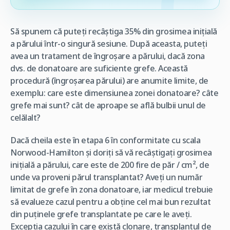
Să spunem că puteți recâștiga 35% din grosimea inițială
a părului într-o singură sesiune. După aceasta, puteți
avea un tratament de îngroșare a părului, dacă zona
dvs. de donatoare are suficiente grefe. Această
procedură (îngroșarea părului) are anumite limite, de
exemplu: care este dimensiunea zonei donatoare? câte
grefe mai sunt? cât de aproape se află bulbii unul de
celălalt?
Dacă cheila este în etapa 6 în conformitate cu scala
Norwood-Hamilton și doriți să vă recâștigați grosimea
inițială a părului, care este de 200 fire de păr / cm², de
unde va proveni părul transplantat? Aveți un număr
limitat de grefe în zona donatoare, iar medicul trebuie
să evalueze cazul pentru a obține cel mai bun rezultat
din puținele grefe transplantate pe care le aveți.
Excepția cazului în care există clonare, transplantul de