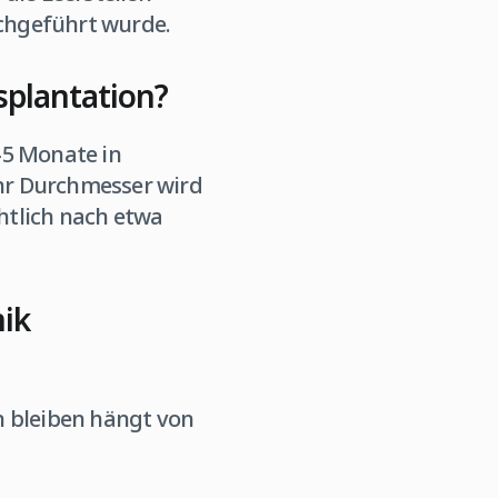
chgeführt wurde.
splantation?
-5 Monate in
hr Durchmesser wird
htlich nach etwa
nik
n bleiben hängt von