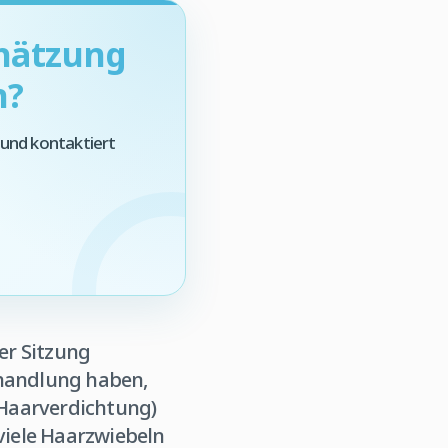
chätzung
n?
 und kontaktiert
ner Sitzung
handlung haben,
(Haarverdichtung)
 viele Haarzwiebeln