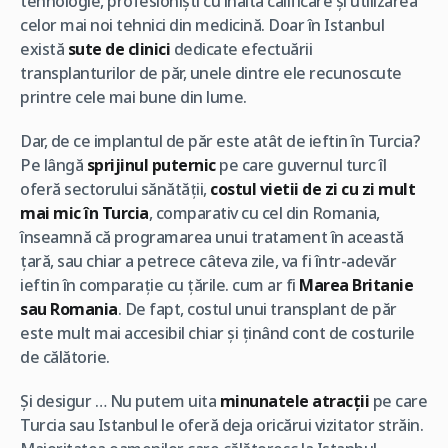
tehnologie, profesioniști cu înaltă calificare și utilizarea
celor mai noi tehnici din medicină. Doar în Istanbul
există
sute de clinici
dedicate efectuării
transplanturilor de păr, unele dintre ele recunoscute
printre cele mai bune din lume.
Dar, de ce implantul de păr este atât de ieftin în Turcia?
Pe lângă
sprijinul puternic
pe care guvernul turc îl
oferă sectorului sănătății,
costul vietii de zi cu zi mult
mai mic în Turcia
, comparativ cu cel din Romania,
înseamnă că programarea unui tratament în această
țară, sau chiar a petrece câteva zile, va fi într-adevăr
ieftin în comparație cu țările. cum ar fi
Marea Britanie
sau Romania
. De fapt, costul unui transplant de păr
este mult mai accesibil chiar și ținând cont de costurile
de călătorie.
Și desigur … Nu putem uita
minunatele atracții
pe care
Turcia sau Istanbul le oferă deja oricărui vizitator străin.