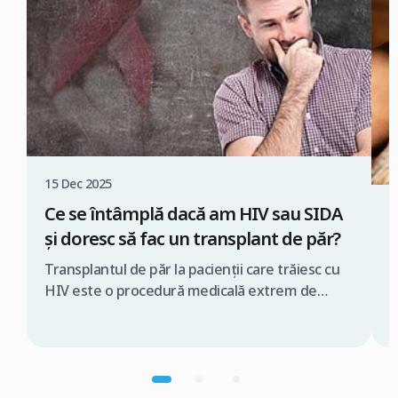
15 Dec 2025
Ce se întâmplă dacă am HIV sau SIDA
0
și doresc să fac un transplant de păr?
M
p
Transplantul de păr la pacienții care trăiesc cu
HIV este o procedură medicală extrem de
M
delicată, ce trebuie realizată exclusiv de o
f
echipă medicală specializată și în condiții strict
n
controlate. În caz contrar, există riscul
p
transmiterii virusului în timpul intervenției
v
chirurgicale. De aceea, dacă te gândești să faci