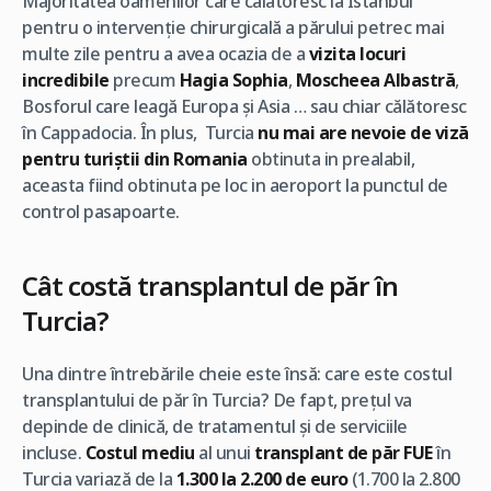
Majoritatea oamenilor care călătoresc la Istanbul
pentru o intervenție chirurgicală a părului petrec mai
multe zile pentru a avea ocazia de a
vizita locuri
incredibile
precum
Hagia Sophia
,
Moscheea Albastră
,
Bosforul care leagă Europa și Asia … sau chiar călătoresc
în Cappadocia. În plus, Turcia
nu mai are nevoie de viză
pentru turiștii din Romania
obtinuta in prealabil,
aceasta fiind obtinuta pe loc in aeroport la punctul de
control pasapoarte.
Cât costă transplantul de păr în
Turcia?
Una dintre întrebările cheie este însă: care este costul
transplantului de păr în Turcia? De fapt, prețul va
depinde de clinică, de tratamentul și de serviciile
incluse.
Costul mediu
al unui
transplant de păr FUE
în
Turcia variază de la
1.300 la 2.200 de euro
(1.700 la 2.800