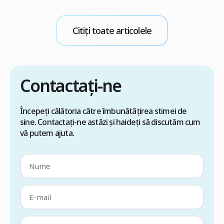
d
un transplant de păr prin tehnica FUE […]
s
n
Citiți toate articolele
M
Contactați-ne
Începeți călătoria către îmbunătățirea stimei de
sine. Contactați-ne astăzi și haideți să discutăm cum
vă putem ajuta.