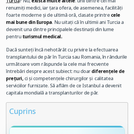
Turcia
? Nu,
există multe altele
: unii dintre cei mai
renumiți medici, iar țara ofera, de asemenea, facilități
foarte moderne și de ultimă oră, clasate printre
cele
mai bune din Europa
. Nu uitați că în ultimii ani Turcia a
devenit una dintre principalele destinații din lume
pentru
turismul medical.
Dacă sunteți încă nehotărât cu privire la efectuarea
transplantului de păr în Turcia sau Romania, în rândurile
următoare vom răspunde la cele mai frecvente
întrebări despre acest subiect: nu doar
diferențele de
prețuri,
ci și competențele chirurgilor și calitatea
serviciilor furnizate. Să aflăm de ce Istanbul a devenit
capitala mondială a transplanturilor de păr.
Cuprins