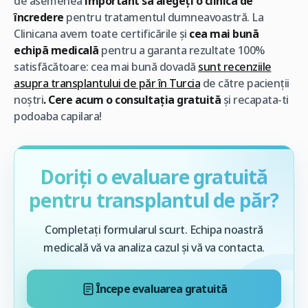
de asemenea
important să alegeți o clinică de
încredere
pentru tratamentul dumneavoastră. La
Clinicana avem toate certificările și
cea mai bună
echipă medicală
pentru a garanta rezultate 100%
satisfăcătoare: cea mai bună dovadă
sunt recenziile
asupra transplantului de păr în Turcia
de către pacienții
noștri
. Cere acum o consultația gratuită
și recapata-ti
podoaba capilara!
Doriți o evaluare gratuită
pentru transplantul de păr?
Completați formularul scurt. Echipa noastră
medicală vă va analiza cazul și vă va contacta.
Începe evaluarea gratuită