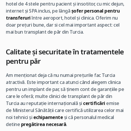
hotel de 4 stele pentru pacient și insotitor, cu mic dejun,
internet și SPA inclus, pe lângă
șofer personal pentru
transferuri
între aeroport, hotel și clinica. Oferim nu
doar prețuri bune, dar si cel mai important aspect: cel
mai bun transplant de păr din Turcia.
Calitate și securitate în tratamentele
pentru păr
Am menționat deja că nu numai prețurile fac Turcia
atractivă. Este important ca atunci când alegem clinica
pentru un implant de par, să ținem cont de garanțiile pe
care le oferă; multe clinici de transplant de păr din
Turcia au reputație internațională și
certificări
emise
de Ministerul Sănătății care certifică utilizarea celor mai
noi tehnici și
echipamente
și că personalul medical
detine
pregătirea necesară
.