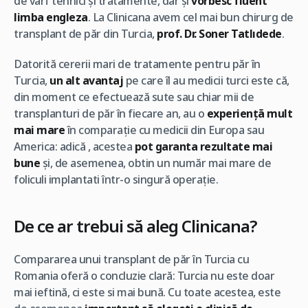
de vârf tehnici și tratamente, dar și
vorbesc fluent
limba engleza
. La Clinicana avem cel mai bun chirurg de
transplant de păr din Turcia,
prof. Dr. Soner Tatlıdede
.
Datorită cererii mari de tratamente pentru păr în
Turcia,
un alt avantaj
pe care îl au medicii turci este că,
din moment ce efectuează sute sau chiar mii de
transplanturi de păr în fiecare an, au o
experiență mult
mai mare
în comparație cu medicii din Europa sau
America: adică , acestea
pot garanta rezultate mai
bune
și, de asemenea, obtin un număr mai mare de
foliculi implantati într-o singură operație.
De ce ar trebui să aleg Clinicana?
Compararea unui transplant de păr în Turcia cu
Romania oferă o concluzie clară: Turcia nu este doar
mai ieftină, ci este si mai bună. Cu toate acestea, este