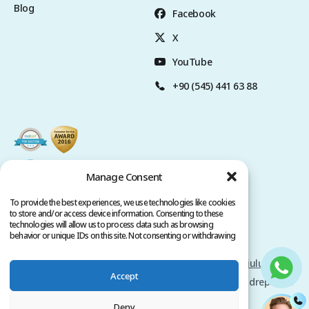
Blog
Facebook
X
YouTube
+90 (545) 441 63 88
Manage Consent
To provide the best experiences, we use technologies like cookies
to store and/or access device information. Consenting to these
technologies will allow us to process data such as browsing
behavior or unique IDs on this site. Not consenting or withdrawing
consent, may adversely affect certain features and functions.
Politica de confidențialitate
Termenii Serviciului
Accept
Drepturi de autor @ 2026 www.clinicana.com. Toate drepturile
rezervate.
Deny