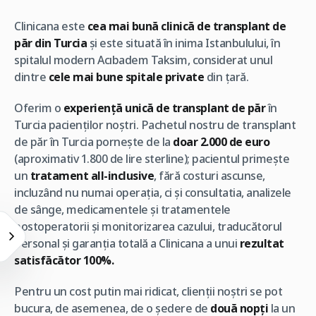
Clinicana este
cea mai bună clinică de transplant de
păr din Turcia
și este situată în inima Istanbulului, în
spitalul modern Acıbadem Taksim, considerat unul
dintre
cele mai bune spitale private
din țară.
Oferim o
experiență unică de transplant de păr
în
Turcia pacienților noștri. Pachetul nostru de transplant
de păr în Turcia pornește de la
doar 2.000 de euro
(aproximativ 1.800 de lire sterline); pacientul primește
un
tratament all-inclusive
, fără costuri ascunse,
incluzând nu numai operația, ci și consultatia, analizele
de sânge, medicamentele și tratamentele
postoperatorii și monitorizarea cazului, traducătorul
personal și garanția totală a Clinicana a unui
rezultat
satisfăcător 100%.
Pentru un cost putin mai ridicat, clienții noștri se pot
bucura, de asemenea, de o ședere de
două nopți
la un