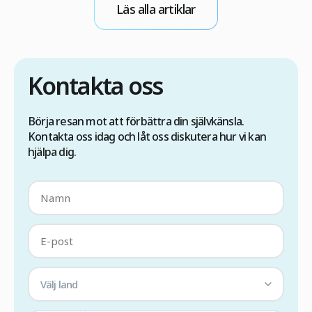
hårtransplantation med FUE-metoden i Turkiet
l
Läs alla artiklar
är det viktigt att du först […]
Kontakta oss
Börja resan mot att förbättra din självkänsla.
Kontakta oss idag och låt oss diskutera hur vi kan
hjälpa dig.
Välj land