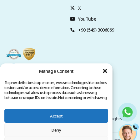
X
YouTube
+90 (549) 3006069
Manage Consent
To provide the best experiences, we use technologies like cookies
to store and/or access device information. Consenting to these
technologies will allow us to process data such as browsing
behavior or unique IDs on this site. Not consenting or withdrawing
consent, may adversely affect certain features and functions.
Sekretesspolicy
Användarvillkor
Accept
Upphovsrätt @ 2026 www.clinicana.com. Alla rättigheter
förbehållna.
Deny