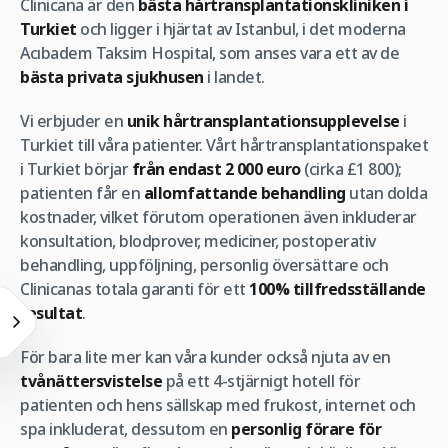
Clinicana är den
bästa hårtransplantationskliniken i
Turkiet
och ligger i hjärtat av Istanbul, i det moderna
Acıbadem Taksim Hospital, som anses vara ett av de
bästa privata sjukhusen
i landet.
Vi erbjuder en
unik hårtransplantationsupplevelse
i
Turkiet till våra patienter. Vårt hårtransplantationspaket
i Turkiet börjar
från endast
2 000 euro
(cirka £1 800);
patienten får en
allomfattande behandling
utan dolda
kostnader, vilket förutom operationen även inkluderar
konsultation, blodprover, mediciner, postoperativ
behandling, uppföljning, personlig översättare och
Clinicanas totala garanti för ett
100% tillfredsställande
resultat
.
För bara lite mer kan våra kunder också njuta av en
tvånättersvistelse
på ett 4-stjärnigt hotell för
patienten och hens sällskap med frukost, internet och
spa inkluderat, dessutom en
personlig förare för