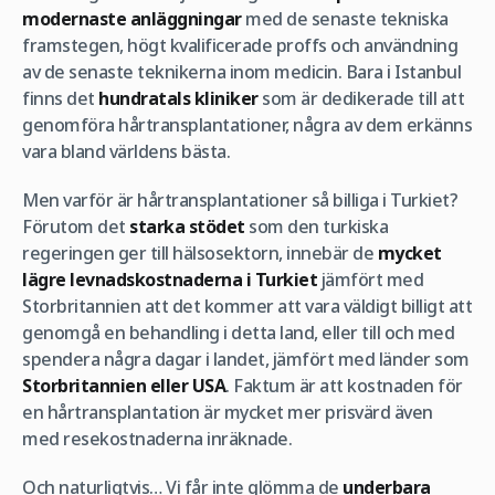
modernaste anläggningar
med de senaste tekniska
framstegen, högt kvalificerade proffs och användning
av de senaste teknikerna inom medicin. Bara i Istanbul
finns det
hundratals kliniker
som är dedikerade till att
genomföra hårtransplantationer, några av dem erkänns
vara bland världens bästa.
Men varför är hårtransplantationer så billiga i Turkiet?
Förutom det
starka stödet
som den turkiska
regeringen ger till hälsosektorn, innebär de
mycket
lägre levnadskostnaderna i Turkiet
jämfört med
Storbritannien att det kommer att vara väldigt billigt att
genomgå en behandling i detta land, eller till och med
spendera några dagar i landet, jämfört med länder som
Storbritannien eller USA
. Faktum är att kostnaden för
en hårtransplantation är mycket mer prisvärd även
med resekostnaderna inräknade.
Och naturligtvis… Vi får inte glömma de
underbara