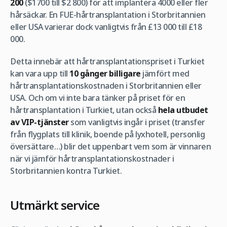
200
($1700 till $2 800) för att implantera 4000 eller fler
hårsäckar. En FUE-hårtransplantation i Storbritannien
eller USA varierar dock vanligtvis från £13 000 till £18
000.
Detta innebär att hårtransplantationspriset i Turkiet
kan vara upp till
10 gånger billigare
jämfört med
hårtransplantationskostnaden i Storbritannien eller
USA. Och om vi inte bara tänker på priset för en
hårtransplantation i Turkiet, utan också
hela utbudet
av VIP-tjänster
som vanligtvis ingår i priset (transfer
från flygplats till klinik, boende på lyxhotell, personlig
översättare…) blir det uppenbart vem som är vinnaren
när vi jämför hårtransplantationskostnader i
Storbritannien kontra Turkiet.
Utmärkt service