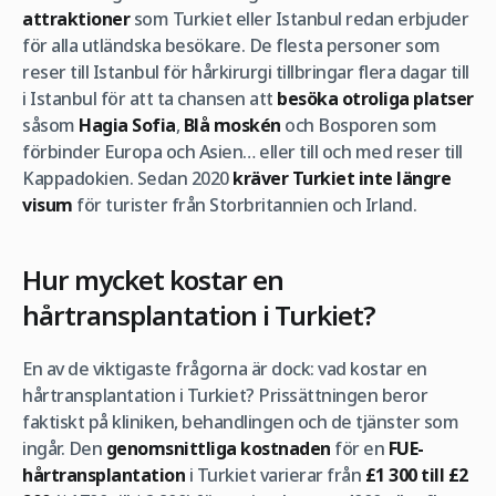
attraktioner
som Turkiet eller Istanbul redan erbjuder
för alla utländska besökare. De flesta personer som
reser till Istanbul för hårkirurgi tillbringar flera dagar till
i Istanbul för att ta chansen att
besöka otroliga platser
såsom
Hagia Sofia
,
Blå moskén
och Bosporen som
förbinder Europa och Asien… eller till och med reser till
Kappadokien. Sedan 2020
kräver Turkiet inte längre
visum
för turister från Storbritannien och Irland.
Hur mycket kostar en
hårtransplantation i Turkiet?
En av de viktigaste frågorna är dock: vad kostar en
hårtransplantation i Turkiet? Prissättningen beror
faktiskt på kliniken, behandlingen och de tjänster som
ingår. Den
genomsnittliga kostnaden
för en
FUE-
hårtransplantation
i Turkiet varierar från
£1 300 till £2