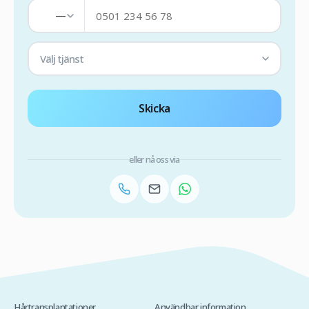
—
Välj tjänst
Skicka
eller nå oss via
Hårtransplantationer
Användbar information