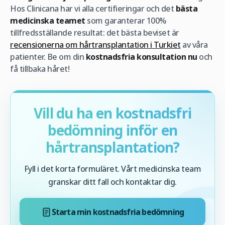
Hos Clinicana har vi alla certifieringar och det
bästa
medicinska teamet
som garanterar 100%
tillfredsställande resultat: det bästa beviset är
recensionerna om hårtransplantation i Turkiet
av våra
patienter. Be om din
kostnadsfria konsultation nu
och
få tillbaka håret!
Vill du ha en kostnadsfri
bedömning inför en
hårtransplantation?
Fyll i det korta formuläret. Vårt medicinska team
granskar ditt fall och kontaktar dig.
Starta min kostnadsfria bedömning