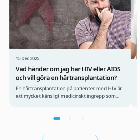
15 Dec 2025
Vad händer om jag har HIV eller AIDS
1
och vill göra en hårtransplantation?
Ä
En hårtransplantation på patienter med HIV är
H
ett mycket känsligt medicinskt ingrepp som
s
måste utföras av ett specialiserat medicinskt
a
team och under strikt kontrollerade
d
förhållanden. Om detta inte sker finns det risk
F
för att viruset kan överföras under
m
operationen. Om du därför överväger en
d