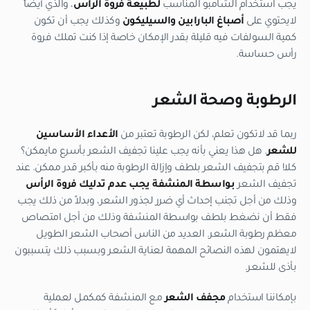
يجب استخدام الشامبو المناسب
لطبيعة فروة الرأس
، والذي أيضاً
لايحتوي على
أصباغ البارابين والسيليكون
وكذلك يجب أن تكون
كمية السولفات فيه قليلة بقدر الإمكان خاصة إذا كنت تملك فروة
رأس حساسة.
الرطوبة وصحة الشعر
ربما قد لاتكون تعلم، لكن الرطوبة تعتبر من
الأعداء الأساسين
للشعر
. هل هذا يعني بأنه يجب علينا تجفيف الشعر بأسرع مايمكن؟
كلا! قم بتجفيف الشعر بلطف وإزالة الرطوبة منه بأكبر قدر ممكن. عند
تجفيف الشعر
بواسطة المنشفة يجب عدم تدليك فروة الرأس
وذلك من أجل تجنب إحداث أي ضرر لجذور الشعر، وبدلاً من ذلك يجب
فقط أن نضغط بلطف بواسطة المنشفة وذلك من أجل امتصاص
معظم رطوبة الشعر. العديد من الناس أصحاب الشعر الطويل
لايهتمون لهذه النصائح المهمة لعناية الشعر وبسبب ذلك يتسببون
بأذى للشعر.
بإمكاننا استخدام
مجفف الشعر
مع المنشفة كمكمل لعملية