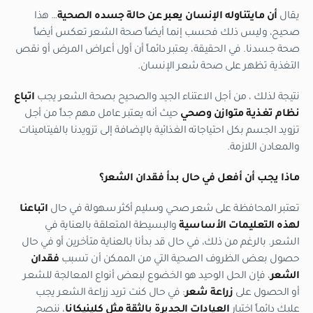
يقال
أن مايتناوله الإنسان يعبر عن حالة جسده الصحية
… هذا
صحيح، وليس ذلك فحسب إنما أيضاً صحة الشعر تعكس أيضاً
صحة جسدنا. في الحقيقة، يعتبر دائماً أن أول أعراض المرض أو نقص
التغذية تظهر على صحة شعر الإنسان.
نتيجة لذلك ، من أجل الاعتناء الجيد والصحيح بصحة الشعر يجب
اتباع
نظام تغذية متوازن وصحي
حيث أنه يعتبر عامل مهم جداً من أجل
تزويد الجسم بكل احتياجاته الغذائية بالإضافة إلى تزويدنا بالفيتامينات
والمعادن اللازمة.
ماذا يجب أن أفعل في حال بدأ فقدان الشعر؟
تعتبر المحافظة على شعر صحي وسليم أكثر سهولة في حال
اتباعنا
لهذه التعليمات الأساسية
والبسيطة المتعلقة بالعناية في
الشعر. بالرغم من ذلك، في حال قد بدأنا بالعناية متأخرين أو في حال
حصول بعض الظروف الصحية التي من الممكن أن تسبب
فقدان
الشعر
، فإن الحل الوحيد هو الخضوع لبعض أنواع المعالجة للشعر
أو الحصول على
زراعة شعر
: في حال كنت تريد زراعة الشعر يجب
عليك دائماً اختيار
العيادات الجديرة بالثقة مثل كلينيكانا
، ننصح