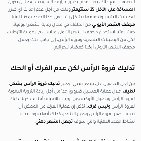
التجفيف… مع ذلك، يجب عدم تطبيق حرارة عالية ويجب أيضاً أن تكون
المسافة على الأقل 25 سنتيمتر
وذلك من أجل عدم إحداث أي ضرر
لبصيلات الشعر وتجفيفها بشكل زائد. وفي هذا الصدد يمكننا اعتبار
مجفف الشعر الأيوني
من الحلفاء في مجال رعاية الشعر اليومية.
حيث يعتبر استخدام مجفف الشعر الأيوني مناسب في عملية الترطيب
لكل من البصيلات الشعرية وفروة الرأس، إلى جانب ذلك يعمل
مجفف الشعر الأيوني أيضاً كمضاد للجراثيم.
تدليك فروة الرأس لكن عدم الفرك أو الحك
من أجل الحصول على شعر صحي، يعتبر
تدليك فروة الرأس بشكل
لطيف
خلال عملية الغسيل ضروري جداً من أجل زيادة التروية الدموية
لفروة الرأس ووصول الأوكسجين. ويجب الانتباه بأننا قد ذكرنا تدليك
لفروة الرأس
وليس فرك
…تذكر: إن عملية الفرك من الممكن أن
تسبب ضرر لفروة الرأس وجذور الشعر، كذلك أنها سوف تحفز
نشاط الغدد الدهنية والتي سوف
تجعل الشعر دهني
.