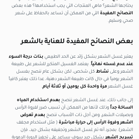
يحتاجها الشعر؟ ماهي المنتجات التي يجب استخدامها؟ هذه بعض
النصائح المفيدة
التي من الممكن أن تساعد بالحفاظ على شعر
صحي وسليم.
بعض النصائح المفيدة للعناية بالشعر
يعتبر غسل الشعر بشكل زائد عن الحد الطبيعي
بذات درجة السوء
عند عدم غسله نهائياً
. يعتمد الغسيل المتكرر للشعر على طبيعة
الشعر وعلى
نشاط
كل شخص، لكن بشكل عام ننصح بغسل
الشعر يومياً في حال كانت طبيعة الشعر دهنية، عدا ذلك يعتبر كافياً
غسل الشعر
مرة واحدة كل يومين أو ثلاثة أيام
.
إلى جانب ذلك، عند غسل الشعر ننصح
بعدم استخدام المياه
الساخة جداً
وذلك لأنها من الممكن أن تسبب ضرر لفروة الرأس
وبصيلات الشعر، ومن أجل ذات الأسباب ننصح
بعدم تعرض
الشعر وفروة الرأس إلى حرارة مباشرة
( مثل استخدام مجفف
الشعر). بمجرد أنه تم غسل الشعر وتجفيفه بشكل جيد، فإن
تسريح الشعر
بشكل جيد سوف يساعد على تحفيز الدورة الدموية