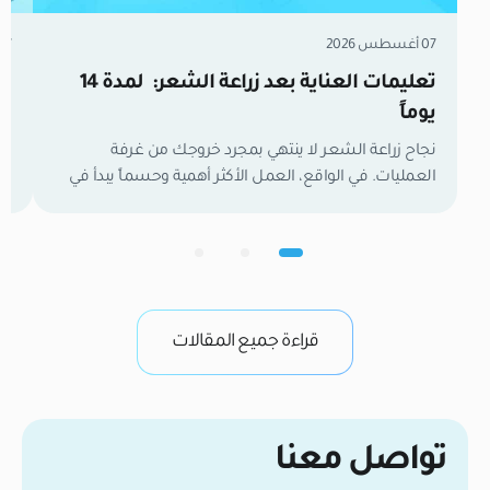
07 أغسطس 2026
07 أغسطس 6
تعليمات العناية بعد زراعة الشعر: لمدة 14
زر
يوماً
مل
نجاح زراعة الشعر لا ينتهي بمجرد خروجك من غرفة
العمليات. في الواقع، العمل الأكثر أهمية وحسماً يبدأ في
تع
اللحظة التي تغادر فيها العيادة. الأسبوعان الأولان هما
وا
الفترة الفاصلة التي تحدد نتائجك النهائية. خلال هذا الوقت،
لح
تكون بصيلات الشعر الجديدة كائنات حية وهشة تعمل
ال
بجد لتأسيس إمدادات الدم وتثبيت نفسها في فروة رأسك.
في
من واقع خبرتنا […]
وب
قراءة جميع المقالات
تواصل معنا