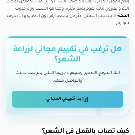
وهم القمل الحديثي الولادة و صغار السن) و البالغين. يقومون بمص
الدم و يفرزون مادة تقوم بمنع تخثره، وهذا هو السبب وراء حدوث
الحكة
: لا يمكنهم العيش أكثر من بضعة أيام دون التغذية و إلا سوف
يموتون.
هل ترغب في تقييم مجاني لزراعة
الشعر؟
املأ النموذج القصير، وسيقوم فريقنا الطبي بمراجعة حالتك
والتواصل معك.
ابدأ تقييمي المجاني
كيف تصاب بالقمل في الشعر؟