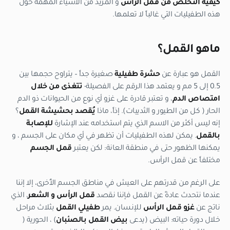
كيفية التخلص من قمل الرأس
و المزيد من الأشياء المهمة حول
هذه الطفيليات التي غالباً لا تعلمها.
ماهو القمل؟
القمل هو عبارة عن
حشرة طفيلية
صغيرة جداً – يتراوح حجمها بين
0.5 إلى 5 مم و يعتمد هذا الرقم على الفصيلة-
تتغذى من خلال
امتصاص الدم
، و تعتبر قادرة على غزو أي نوع من الحيوانات ذو الدم
الحار ( كل من الطيور و الثدييات). إذاً، ماذا
يُقصد بحشيشة القمل
؟
إنه ليس أكثر من الاسم الذي يتم استخدامه عند الإشارة
للإصابة
بالقمل
. يمكن لهذه الطفيليات أن تظهر في أي مكان على الجسم ، و
يمكنها الظهور حتى في منطقة العانة: لكن يعتبر
قمل الجسم
مختلفاً عن قمل الرأس.
على الرغم من قدرتهم على العيش في مناطق الجسم الأُخرى، إلا إننا
عندما نتحدث عادةً عن القمل فإننا نقصد
قمل الرأس و الشعر
، الذي
ناتج عن
غزو قمل الرأس
للإنسان. يمر
طفيلي القمل
بثلاث مراحل
خلال دورة حياته: البيض (يدعى
بيض القمل
بالصئبان
) ، الحورية (