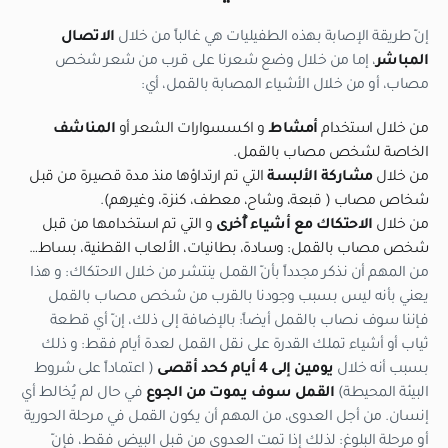
إنّ طريقة الإصابة بهذه الطفيليات هي غالباً من خلال
الاتصال
المباشر
، إما من خلال وضع شعرنا على قرب من شعر شخص
مصاب، أو من خلال الأشياء المصابة بالقمل، أي:
من خلال استخدام
أمشاط
و اكسسوارات الشعر أو
المناشف
الخاصة لشخص مصاب بالقمل.
من خلال
مشاركة الألبسة
التي تم ارتداؤها منذ مدة قصيرة من قبل
شخاص مصاب ( قبعة، وشاح، معطف، كنزة، وغيرهم).
من خلال
الاحتكاك مع أشياء أٌخرى
و التي تم استخدامها من قبل
شخص مصاب بالقمل: وسادة، بطانيات، الألعاب القطنية، بساط…
من المهم أن نذكر مجدداً بأنّ القمل ينتشر من خلال الاحتكاك: و هذا
يعني بأنه ليس بسبب وجودنا بالقرب من شخص مصاب بالقمل
فإننا سوف نصاب بالقمل أيضاً: بالإضافة إلى ذلك، إنّ أي قطعة
ثياب أو أشياء تملك القدرة على نقل القمل لعدة أيام فقط: و ذلك
بسبب أنه خلال
يومين إلى 4 أيام كحد أقصى
( اعتماداً على شروط
البيئة المحيطة)
القمل سوف يموت
من الجوع
في حال لم يُخالط أي
إنسان. من أجل العدوى، من المهم أن يكون القمل في مرحلة الحورية
أو مرحلة البلوغ: لذلك إذا تمت العدوى من قبل البيض فقط، فإنّ