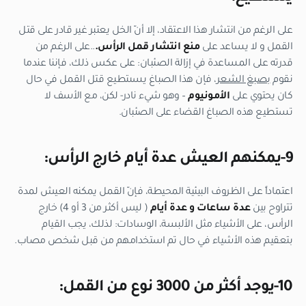
على الرغم من انتشار هذا الاعتقاد، إلا أنّ الخل يعتبر غير قادر على قتل
القمل و لا يساعد على
منع انتشار قمل الرأس.
..على الرغم من
قدرته على المساعدة في إزالة الصئبان: على عكس ذلك، فإننا عندما
نقوم
بصبغ الشعر
، فإن هذا الصباغ يسىتطيع قتل القمل في حال
كان يحتوي على
الأمونيوم
– وهو شيء نادر- لكن، مع الأسف لا
تستطيع هذه الصباغ القضاء على الصئبان.
9-يمكنهم العيش عدة أيام خارج الرأس:
اعتماداً على الظروف البيئية المحيطة، فإنّ القمل يمكنه العيش لمدة
تتراوح بين
عدة ساعات و عدة أيام
( ليس أكثر من 3 أو 4) خارج
الرأس، على الأشياء مثل الألبسة، الوسادات: لذلك، يجب القيام
بتعقيم هذه الأشياء في حال تم استخدامهم من قبل شخص مصاب.
10-يوجد أكثر من 3000 نوع من القمل: