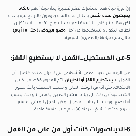
إنّ دورة حياة هذه الحشرات تعتبر قصيرة جداً: حيث أنهم
بالكاد
يعيشون لمدة شهر
، و خلال هذه المدة يقومون بالتزاوج مرة واحدة:
لكن هذا يعتبر كافي بالنسبة لهم: بعد الجماع، تقوم الإناث بتخزين
نطاف الذكور، و تستخدمها من أجل
وضع البيوض ( حتى 10 أيام)
خلال فترة حياتها (القصيرة) المتبقية.
5-من المستحيل…القمل لا يستطيع القفز:
على الرغم من وجود بعض الأشخاص التي لا تزال تعتقد ذلك، إلا أنّ
القمل
لا يستطيع القفز أو الطيران
. تتم العدوى فقط من خلال
الاحتكاك، حتى أنه في الوقت الحالي و بسبب الشغف بأخذ الصور
الشخصية أدى ذلك إلى زيادة انتشار العدوى بالقمل ( و ذلك بسبب
أننا نضع رؤوسنا إلى جانب بعض). يمكن للقمل المشي، ويعتبر
سريع جداً حيث تبلغ سرعته 30 سم خلال دقيقة واحدة.
6-الديناصورات كانت أول من عانى من القمل