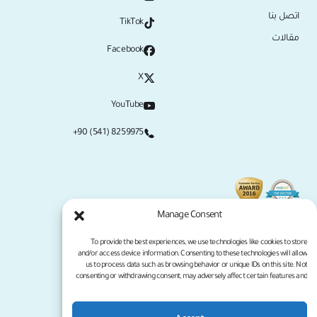
اتصل بنا
TikTok
مقالات
Facebook
X
YouTube
+90 (541) 8259975
Manage Consent
To provide the best experiences, we use technologies like cookies to store
and/or access device information. Consenting to these technologies will allow
us to process data such as browsing behavior or unique IDs on this site. Not
consenting or withdrawing consent, may adversely affect certain features and
functions.