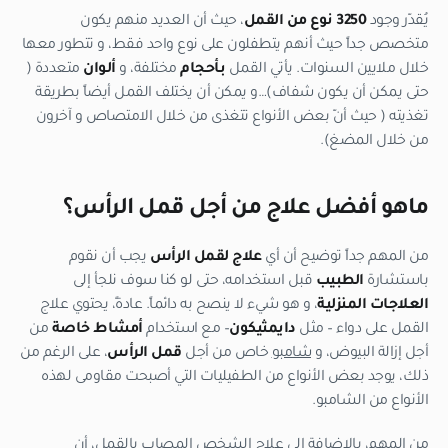
يُقدّر وجود
3250 نوع من القمل
، حيث أن العديد منهم يكون
متخصص جداً حيث أنهم يتطفلون على نوع واحد فقط، و تتطور معها
خلال ملايين السنوات. يأتي القمل
بأحجام
مختلفة، و
ألوان
متعددة (
حتى يمكن أن يكون شفاف)…و يمكن أن يختلف القمل أيضاً بطريقة
تغذيته ( حيث أنّ بعض الأنواع تتغذى من خلال الامتصاص و آخرون
من خلال المضغ).
ماهو أفضل علاج من أجل قمل الرأس؟
من المهم جداً توضيح أن أي
علاج لقمل الرأس
يجب أن نقوم
باستشارة
الطبيب
قبل استخدامه، حتى لو كنا سوف نلجأ إلى
العلاجات المنزلية
، و هو شيء لا ينصح به دائماً. عادةً، يحتوي علاج
القمل على دواء – مثل
دايمثيكون
– مع استخدام
أمشاط خاصة
من
أجل إزالة البيوض، و
شامبو
خاص من أجل
قمل الرأس
، على الرغم من
ذلك، يوجد بعض الأنواع من الطفيليات التي أصبحت مقاومى لهذه
الأنواع من الشامبو.
من المهم، بالإضافة إلى علاج الشخص المصاب بالقمل، أن