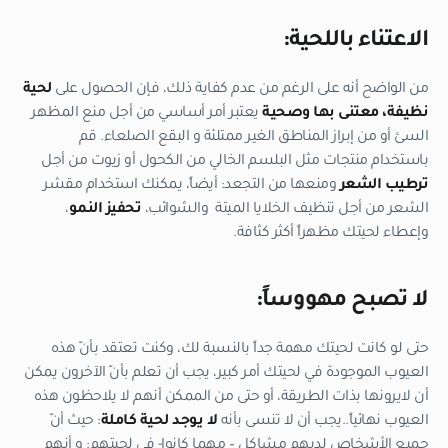
الاعتناء باللحية:
من الواضح أنه على الرغم من عدم كفاية ذلك، فإن الحصول على
لحية
نظيفة، معتنى بها وصحية
يعتبر أمر أساسي من أجل منع المظهر
السئ أو من إبراز المناطق الغير ممتلئة و البقع الصلعاء. قم
باستخدام منتجات مثل البلسم الخالي من الكحول أو زيوت من أجل
ترطيب الشعر
ومنعها من التجعد: أيضاً، يمكنك استخدام مقشر
الشعر من أجل تنظيف الخلايا الميتة والشوائب،
تحفيز النمو
،
وإعطاء لحيتك مظهراً أكثر كثافة.
لا تصبح مهووساً:
حتى لو كانت لحيتك مهمة جداً بالنسبة لك، وكنت تعتقد بأنّ هذه
العيوب الموجودة في لحيتك أمر كبير، يجب أن تعلم بأنّ الآخرون يمكن
أن لايرونها بذات الطريقة، أو حتى من الممكن أنهم لا يلاحظون هذه
العيوب نهائياً..يجب أن لا تنسى بأنه
لا يوجد لحية كاملة
: حيث أنّ
جميع الأشخاص لديهم مشاكل – مهما كانوا- في لحيتهم: و أنهم