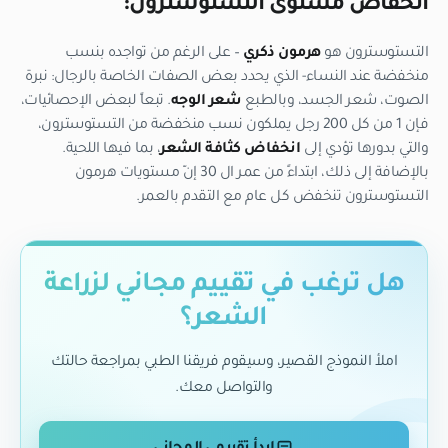
انخفاض مستوى التستوسترون:
التستوسترون هو
هرمون ذكري
– على الرغم من تواجده بنسب
منخفضة عند النساء- الذي يحدد بعض الصفات الخاصة بالرجال: نبرة
الصوت، شعر الجسد، وبالطبع
شعر الوجه
. تبعاً لبعض الإحصائيات،
فإن 1 من كل 200 رجل يملكون نسب منخفضة من التستوسترون،
والتي بدورها تؤدي إلى
انخفاض كثافة الشعر
، بما فيها اللحية.
بالإضافة إلى ذلك، ابتداءً من عمر ال 30 إنّ مستويات هرمون
التستوسترون تنخفض كل عام مع التقدم بالعمر.
هل ترغب في تقييم مجاني لزراعة
الشعر؟
املأ النموذج القصير، وسيقوم فريقنا الطبي بمراجعة حالتك
والتواصل معك.