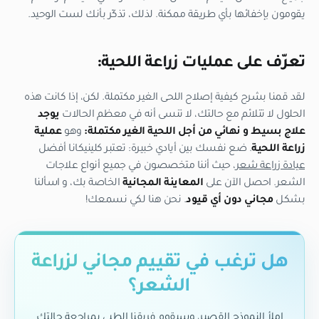
يقومون بإخفائها بأي طريقة ممكنة. لذلك، تذكّر بأنك لست الوحيد.
تعرّف على عمليات زراعة اللحية:
لقد قمنا بشرح كيفية إصلاح اللحى الغير مكتملة. لكن، إذا كانت هذه
الحلول لا تتلائم مع حالتك، لا تنسى أنه في معظم الحالات
يوجد
علاج بسيط و نهائي من أجل اللحية الغير مكتملة:
وهو
عملية
زراعة اللحية
. ضع نفسك بين أيادي خبيرة: تعتبر كلينيكانا أفضل
عيادة زراعة شعر
، حيث أننا متخصصون في جميع أنواع علاجات
الشعر. احصل الآن على
المعاينة المجانية
الخاصة بك، و اسألنا
بشكل
مجاني دون أي قيود
. نحن هنا لكي نسمعك!
هل ترغب في تقييم مجاني لزراعة
الشعر؟
املأ النموذج القصير، وسيقوم فريقنا الطبي بمراجعة حالتك