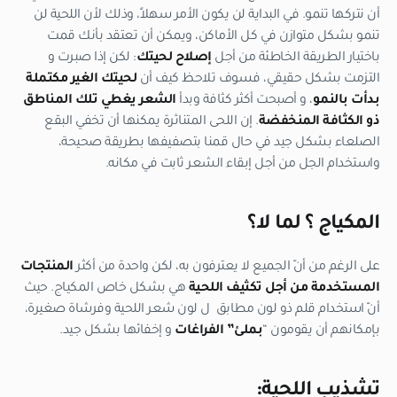
أن نتركها تنمو. في البداية لن يكون الأمر سهلاً، وذلك لأن اللحية لن
تنمو بشكل متوازن في كل الأماكن، ويمكن أن تعتقد بأنك قمت
باختيار الطريقة الخاطئة من أجل
إصلاح لحيتك
: لكن إذا صبرت و
التزمت بشكل حقيقي، فسوف تلاحظ كيف أن
لحيتك الغير مكتملة
بدأت بالنمو
، و أصبحت أكثر كثافة وبدأ
الشعر يغطي تلك المناطق
ذو الكثافة المنخفضة
. إن اللحى المتناثرة يمكنها أن تخفي البقع
الصلعاء بشكل جيد في حال قمنا بتصفيفها بطريقة صحيحة،
واستخدام الجل من أجل إبقاء الشعر ثابت في مكانه.
المكياج ؟ لما لا؟
على الرغم من أنّ الجميع لا يعترفون به، لكن واحدة من أكثر
المنتجات
المستخدمة من أجل تكثيف اللحية
هي بشكل خاص المكياج. حيث
أنّ استخدام قلم ذو لون مطابق ل لون شعر اللحية وفرشاة صغيرة،
بإمكانهم أن يقومون “
بملئ” الفراغات
و إخفائها بشكل جيد.
تشذيب اللحية: