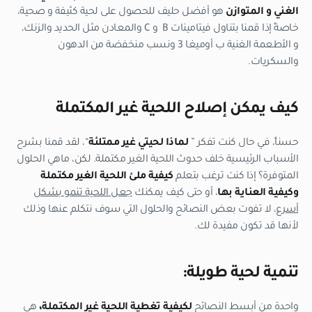
الغني و المتوازن
هو أفضل حليف للحصول على لحية كثيفة و صحية،
خاصةً إذا قمنا بتناول فيتامينات B و C والمعادن مثل الحديد والزنك،
و الأطعمة الغنية ب أوميغا 3 ونسب منخفضة من الدهون
والسكريات.
كيف يمكن إصلاح اللحية غير المكتملة
حسناً، في حال كنت تفكر ”
لماذا لحيتي غير ممتلئة
“، لقد قمنا بشرح
الأسباب الرئيسية خلف حدوث اللحية الغير مكتملة. لكن، ماهي الحلول
المتوفرة؟ إذا كنت ترغب بتعلم
كيفية ملئ اللحية الغير مكتملة
وكيفية العناية بها
، أو حتى كيف يمكنك
جعل اللحية تنمو بشكل
أسرع
، لا تفوت بعض النصائح والحلول التي سوف نتكلم عنها وذلك
لأنها قد تكون مفيدة لك.
تنمية لحية طويلة:
واحدة من أبسط النصائح
لكيفية تغطية اللحية غير المكتملة،
هي