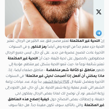
إنّ
اللحية غير المكتملة
تعتبر مصدر قلق عند الكثير من الرجال. تعتبر
اللحية جزء مهم جداً من الوجه وهي أيضاً
رمز للذكور
، و في السنوات
الأخيرة عادت لتصبح عصرية من جديد. على أي حال، ليس جميع الرجال
محظوظين بالحصول على لحية كثيفة: حيث أنّ
اللحية غير المكتملة
تعتبر شائعة نوعاً ما: حيث تنمو اللحية بشكل غير منتظم، مؤدية إلى
ظهور
مناطق ذو كثافة شعر منخفضة
– مناطق صلعاء أيضاَ-. إذاَ،
ماذا يمكنني أن أفعل إذا أصبحت لحيتي غير مكتملة
؟ في السنوات
الأخيرة وبفضل تقنية ال
FUE
لزراعة الشعر
، بدأ يزداد عدد عيادات زراعة
الشعر التي تقدم عملية زراعة شعر اللحية: على أي حال، قبل اللجوء إلى
زراعة الشعر، نود أن نوضح لك لماذا بعض الرجال يملكون لحى
خفيفة، و إعطائك بعض النصائح حول
كيفية إصلاح هذه المناطق
غير المكتملة
، والتي بالتأكيد سوف تكون مفيدة جداً. هل حقاً سوف