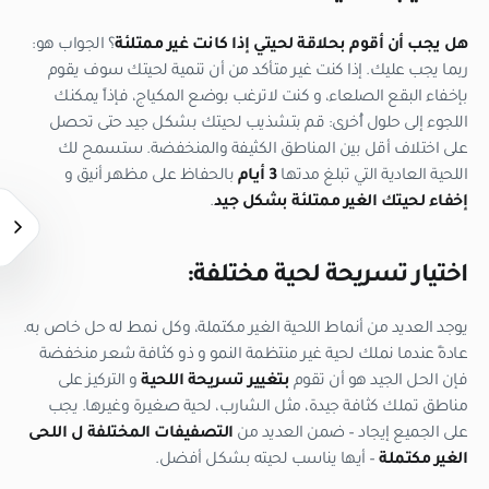
هل يجب أن أقوم بحلاقة لحيتي إذا كانت غير ممتلئة
؟ الجواب هو:
ربما يجب عليك. إذا كنت غير متأكد من أن تنمية لحيتك سوف يقوم
بإخفاء البقع الصلعاء، و كنت لاترغب بوضع المكياج، فإذاً يمكنك
اللجوء إلى حلول أُخرى: قم بتشذيب لحيتك بشكل جيد حتى تحصل
على اختلاف أقل بين المناطق الكثيفة والمنخفضة. ستسمح لك
اللحية العادية التي تبلغ مدتها
3 أيام
بالحفاظ على مظهر أنيق و
إخفاء لحيتك الغير ممتلئة بشكل جيد
.
اختيار تسريحة لحية مختلفة:
يوجد العديد من أنماط اللحية الغير مكتملة، وكل نمط له حل خاص به.
عادةً عندما نملك لحية غير منتظمة النمو و ذو كثافة شعر منخفضة
فإن الحل الجيد هو أن تقوم
بتغيير تسريحة اللحية
و التركيز على
مناطق تملك كثافة جيدة، مثل الشارب، لحية صغيرة وغيرها. يجب
على الجميع إيجاد – ضمن العديد من
التصفيفات المختلفة ل اللحى
الغير مكتملة
– أيها يناسب لحيته بشكل أفضل.