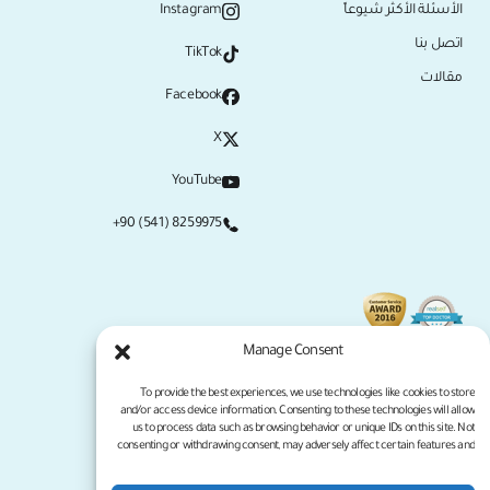
الأسئلة الأكثر شيوعاً
Instagram
اتصل بنا
TikTok
مقالات
Facebook
X
YouTube
+90 (541) 8259975
Manage Consent
To provide the best experiences, we use technologies like cookies to store
and/or access device information. Consenting to these technologies will allow
us to process data such as browsing behavior or unique IDs on this site. Not
consenting or withdrawing consent, may adversely affect certain features and
functions.