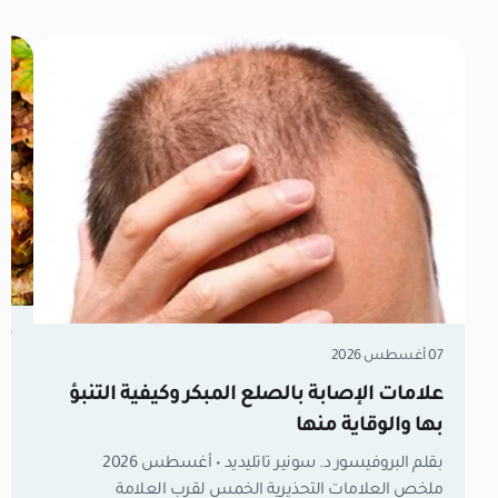
07 أغسطس 6
07 أغسطس 2026
تس
علامات الإصابة بالصلع المبكر وكيفية التنبؤ
تغ
بها والوقاية منها
بقلم البروفيسور د. سونير تاتليديد • أغسطس 2026
تف
ملخص العلامات التحذيرية الخمس لقرب العلامة