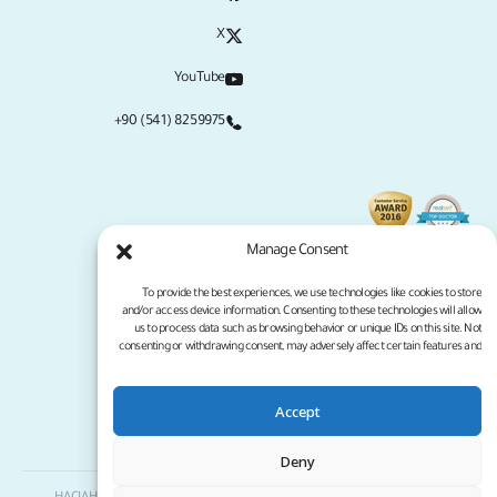
X
YouTube
+90 (541) 8259975
Manage Consent
To provide the best experiences, we use technologies like cookies to store
and/or access device information. Consenting to these technologies will allow
us to process data such as browsing behavior or unique IDs on this site. Not
consenting or withdrawing consent, may adversely affect certain features and
functions.
Accept
سياسة الخصوصية
شروط الخدمة
جميع الحقوق محفوظة لموقع كلينيكانا لعام 2026
Deny