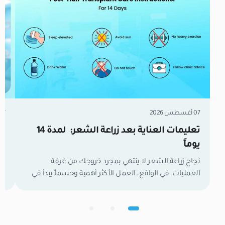
07 أغسطس 2026
07 أغسطس 6
تعليمات العناية بعد زراعة الشعر: لمدة 14
زر
يوماً
مل
نجاح زراعة الشعر لا ينتهي بمجرد خروجك من غرفة
العمليات. في الواقع، العمل الأكثر أهمية وحسماً يبدأ في
تع
اللحظة التي تغادر فيها العيادة. الأسبوعان الأولان هما
وا
الفترة الفاصلة التي تحدد نتائجك النهائية. خلال هذا الوقت،
لح
تكون بصيلات الشعر الجديدة كائنات حية وهشة تعمل
ال
بجد لتأسيس إمدادات الدم وتثبيت نفسها في فروة رأسك.
في