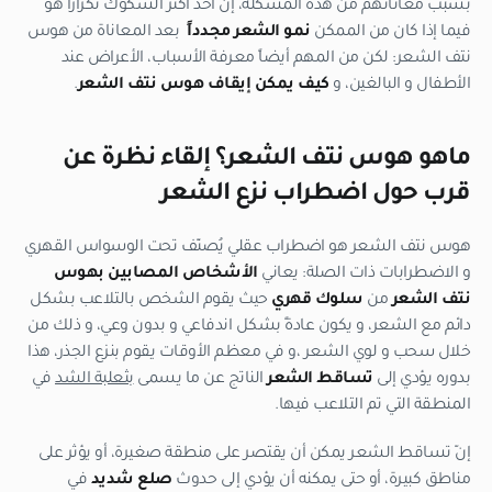
بسبب معاناتهم من هذه المشكلة، إنّ أحد أكثر الشكوك تكراراً هو
فيما إذا كان من الممكن
نمو الشعر مجدداً
بعد المعاناة من هوس
نتف الشعر: لكن من المهم أيضاً معرفة الأسباب، الأعراض عند
الأطفال و البالغين، و
كيف يمكن إيقاف هوس نتف الشعر
.
ماهو هوس نتف الشعر؟ إلقاء نظرة عن
قرب حول اضطراب نزع الشعر
هوس نتف الشعر هو اضطراب عقلي يُصنّف تحت الوسواس القهري
و الاضطرابات ذات الصلة: يعاني
الأشخاص المصابين بهوس
نتف الشعر
من
سلوك قهري
حيث يقوم الشخص بالتلاعب بشكل
دائم مع الشعر، و يكون عادةً بشكل اندفاعي و بدون وعي، و ذلك من
خلال سحب و لوي الشعر ،و في معظم الأوقات يقوم بنزع الجذر، هذا
بدوره يؤدي إلى
تساقط الشعر
الناتج عن ما يسمى
بثعلبة الشد
في
المنطقة التي تم التلاعب فيها.
إنّ تساقط الشعر يمكن أن يقتصر على منطقة صغيرة، أو يؤثر على
مناطق كبيرة، أو حتى يمكنه أن يؤدي إلى حدوث
صلع شديد
في