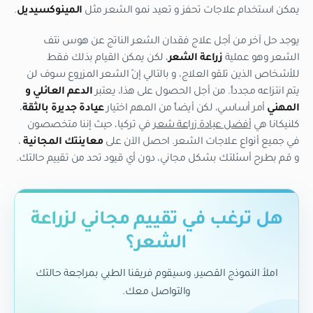
يمكن استخدام علاجات تحفز و تعيد نمو الشعر مثل
المينوكسيديل
.
يوجد حل آخر من أجل علاج فقدان الشعر الناتج عن هوس نتف
الشعر وهو عملية
زراعة الشعر
، لكن يمكن القيام بذلك فقط
للأشخاص الذين تلقو العلاج، و بالتالي إنّ الشعر المزروع سوف لن
يتم انتزاعه مجدداً. من أجل الحصول على هذا، يعتبر
الدعم العائلي و
المهني
أمر أساسي، لكن أيضاً من المهم اختيار
عيادة جديرة بالثقة
،
كلنيكانا هي
أفضل عيادة زراعة شعر
في تركيا، حيث إننا متخصصون
في جميع أنواع علاجات الشعر. احصل الآن على
معاينتك المجانية
،
و قم بطرح أسئلتك بشكل مجاني، دون أي قيود تحد من تقييم حالتك.
هل ترغب في تقييم مجاني لزراعة
الشعر؟
املأ النموذج القصير، وسيقوم فريقنا الطبي بمراجعة حالتك
والتواصل معك.