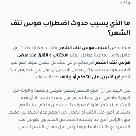
و أكله.
ما الذي يسبب حدوث اضطراب هوس نتف
الشعر؟
فيما يخص
أسباب هوس نتف الشعر
، فإنه لا يمكننا التحدث عن
عامل واحد، إنما عدة عوامل. يعتبر
الاكتئاب و القلق عند مرضى
هوس نتف الشعر
أمر شائع، و هي مشاكل تتغذى عليها العواقب
النفسية و الجسدية و التي تجعل المرضى يرغبون بنزع شعرهم، حيث
أنهم
غير قادرين على التحكم أو إيقاف
هذا السلوك.
على الرغم من أنّ انتزاع الشعر يُشعر المرضى بالمتعة و الراحة من
التوتر العاطفي الذي يجعلهم يقومون بنتف الشعر، إلا أنّ هذه
المشاعر تستمر لفترة قصيرة جداً، و سرعان ما يتم استبدالهم
بمشاعر أُخرى مثل الذنب أو الخجل. من المهم عدم الخلط بين مظهر
فروة الرأس الذي قد يكتسبه الأشخاص المصابين بهوس نتف
الشعر مع حالات ثانية لفروة الرأس مثل فقدان الشعر البُقعي.