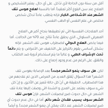
أقل من سنة دون الحاجة لأي تدّخل. على أي حال، يعتبر التشخيص و
العلاج عند سن البلوغ أكثر تعقيداً: أما بالنسبة
لعلاج هوس نتف
الشعر عند الأشخاص الكبار
فإنه يتطلب عادةً تدخّل شخص
مختص في علم النفس أو الطب النفسي.
أحد العلاجات النفسية التي تم تطبيقها بنجاح أكبر هي العلاج
المعرفي السلوكي، الذي يحقق عادةُ نتائج عند 70% من الحالات. أما
فيما يخص
العلاج الدوائي
لاضطراب هوس نتف الشعر، فإنه
بشكل أساسي يقوم بالتركيز على التخفيف من الأعراض: و يتم
دائماً
تحت الإشراف الطبي
، و غالباً ما يتم استخدام أدوية ضد الاكتئاب
والقلق، على الرغم من عدم وجود إجماع على ذلك.
لكن،
هل سوف ينمو الشعر مجدداً
بعد الإصابة بهوس نتف
الشعر؟ هذا السؤال يُقلق العديد من المرضى الذين تم علاجهم من
هذا الاضطراب. الحقيقة هي أنّ كل حالة تتميز عن الأُخرى، و إنّ كل
شيء سوف يعتمد على المدى و الشدة التي وصلت إليها عادة نتف
الشعر: في حال حدوث ضرر لبصيلات الشعر، فإنّ
هوس نتف
الشعر سوف يسبب فقدان شعر دائم
، أما في حال عدم حدوث أي
ضرر لبصيلات الشعر، عند ذلك يمكن أن ينمو الشعر مجدداً، و أيضاً