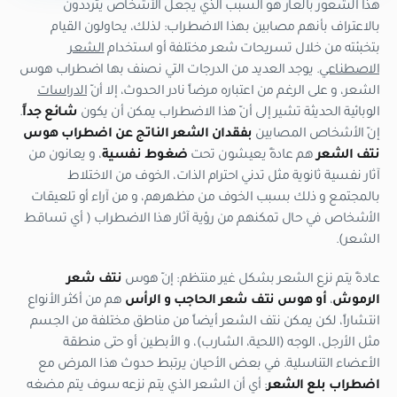
هذا الشعور بالعار هو السبب الذي يجعل الأشخاص يترددون
بالاعتراف بأنهم مصابين بهذا الاضطراب: لذلك، يحاولون القيام
بتخبئته من خلال تسريحات شعر مختلفة أو استخدام
الشعر
الاصطناعي
. يوجد العديد من الدرجات التي نصنف بها اضطراب هوس
الشعر، و على الرغم من اعتباره مرضاً نادر الحدوث، إلا أنّ
الدراسات
الوبائية الحديثة تشير إلى أنّ هذا الاضطراب يمكن أن يكون
شائع جداً
.
إنّ الأشخاص المصابين
بفقدان الشعر الناتج عن اضطراب هوس
نتف الشعر
هم عادةً يعيشون تحت
ضغوط نفسية
، و يعانون من
آثار نفسية ثانوية مثل تدني احترام الذات، الخوف من الاختلاط
بالمجتمع و ذلك بسبب الخوف من مظهرهم، و من آراء أو تلعيقات
الأشخاص في حال تمكنهم من رؤية آثار هذا الاضطراب ( أي تساقط
الشعر).
عادةً يتم نزع الشعر بشكل غير منتظم: إنّ هوس
نتف شعر
الرموش
،
أو هوس نتف شعر الحاجب و الرأس
هم من أكثر الأنواع
انتشاراً، لكن يمكن نتف الشعر أيضاً من مناطق مختلفة من الجسم
مثل الأرجل، الوجه (اللحية، الشارب)، و الأبطين أو حتى منطقة
الأعضاء التناسلية. في بعض الأحيان يرتبط حدوث هذا المرض مع
اضطراب بلع الشعر
: أي أن الشعر الذي يتم نزعه سوف يتم مضغه