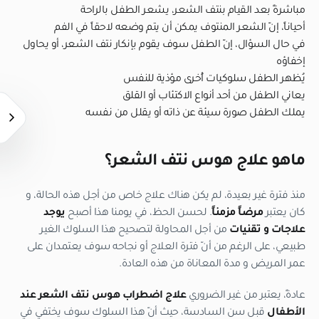
مباشرةً بعد القيام بنتف الشعر، يشعر الطفل بالراحة
أحياناً، إنّ الشعر المنتوف يمكن أن يتم وضعه لاحقاً في الفم
في حال السؤال، إنّ الطفل سوف يقوم بإنكار نتف الشعر، أو يحاول
إخفاؤه
يُظهر الطفل سلوكيات أُخرى مؤذية للنفس
يعاني الطفل من أحد أنواع الاكتئاب أو القلق
يملك الطفل صورة سيئة عن ذاته أو يقلل من نفسه
ماهو علاج هوس نتف الشعر؟
منذ فترة غير بعيدة، لم يكن هناك علاج خاص من أجل هذه الحالة، و
كان يعتبر
مرضاً مزمناً
. لحسن الحظ، في يومنا هذا أصبح
يوجد
علاجات و تقنيات
من أجل المحاولة لتصحيح هذا السلوك الغير
طبيعي، على الرغم من أنّ فترة العلاج أو نجاحه سوف يعتمدان على
عمر المريض و مدة المعاناة من هذه العادة.
عادةً، يعتبر من غير الضروري
علاج اضطراب هوس نتف الشعر عند
الأطفال
قبل سن السادسة، حيث أنّ هذا السلوك سوف يختفي في