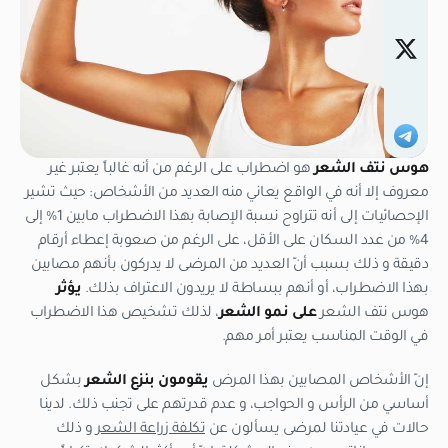
هوس نتف الشعر
هو اضطراب على الرغم من أنه غالباً يعتبر غير
معروف إلا أنه في الواقع يعاني منه العديد من الأشخاص: حيث تشير
الإحصائيات إلى أنه تتراوح نسبة الإصابة بهذا الاضطراب مابين 1% إلى
4% من عدد السكان على الأقل، على الرغم من صعوبة إعطاء أرقام
دقيقة و ذلك بسبب أنّ العديد من المرضى لا يدركون بأنهم مصابين
بهذا الاضطراب، أو أنهم ببساطة لا يريدون الاعتراف بذلك.
يؤثر
هوس نتف الشعر
على نمو الشعر
، لذلك تشخيص هذا الاضطراب
في الوقت المناسب يعتبر أمر مهم.
إنّ الأشخاص المصابين بهذا المرض
يقومون بنزع الشعر
بشكل
أساسي من الرأس و الحواجب، و عدم قدرتهم على تجنب ذلك. لدينا
حالات في عيادتنا لمرضى يسألون عن
تكلفة زراعة الشعر
و ذلك