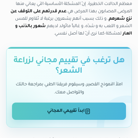
معظم الحالات الخطيرة. إنّ المشكلة الأساسية التي يعاني منها
المرضى المصابون بهذا المرض هي
عدم قدرتهم على التوقف عن
نزع شعرهم
، و ذلك بسبب أنهم يشعرون برغبة لا تُقاوم للمس
الشعر و اللعب به و شدّه، و غالباً ماتُولد لديهم
شعور بالذنب و
العار
لمشكلة كما نرى أنّ لها أصل نفسي.
هل ترغب في تقييم مجاني لزراعة
الشعر؟
املأ النموذج القصير، وسيقوم فريقنا الطبي بمراجعة حالتك
والتواصل معك.
ابدأ تقييمي المجاني