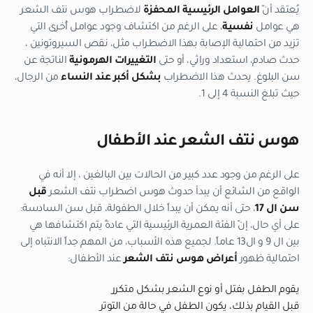
يُعتقد أنّ
العوامل الرئيسية المحفزة
لاضطراب هوس نتف الشعر
هي عوامل
نفسية
، على الرغم من اكتشاف وجود عوامل أُخرى التي
تزيد من احتمالية الإصابة بهذا الاضطراب مثل، نقص السيروتونين ،
حدث صادم، استعداد وراثي، أو حتى
التغييرات الهرمونية
الناتجة عن
سن البلوغ. يحدث هذا الاضطراب
بشكل أكبر عند النساء
من الرجال،
حيث تبلغ النسبة 4 إلى 1.
هوس نتف الشعر عند الأطفال
على الرغم من وجود عدد كبير من الحالات بين البالغين ، إلا أنه في
الواقع من الشائع أن يبدأ حدوث هوس اضطراب نتف الشعر
قبل
سن ال 17
، حتى أنه يمكن أن يبداً خلال الطفولة، قبل سن السادسة:
على أي حال، إنّ الفئة العمرية الرئيسية التي عادةً يتم اكتشافها هي
بين ال 9 و ال13 عاماً. لجميع هذه الأسباب، من المهم جداً الانتباه إلى
احتمالية ظهور
أعراض هوس نتف الشعر
عند الأطفال:
يقوم الطفل بفتل أو نوع الشعر بشكل متكرر
قبل القيام بذلك، يكون الطفل في حالة من التوتر