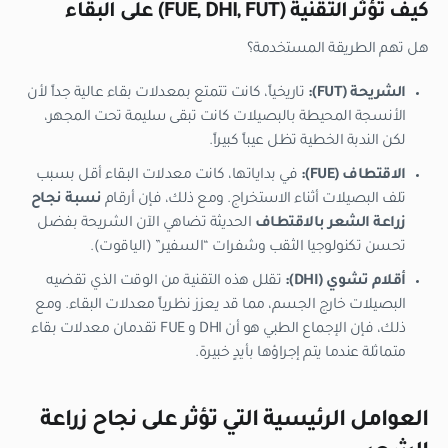
كيف تؤثر التقنية (FUE, DHI, FUT) على البقاء
هل تهم الطريقة المستخدمة؟
الشريحة (FUT):
تاريخياً، كانت تتمتع بمعدلات بقاء عالية جداً لأن
الأنسجة المحيطة بالبصيلات كانت تبقى سليمة تحت المجهر،
لكن الندبة الخطية تظل عيباً كبيراً.
الاقتطاف (FUE):
في بداياتها، كانت معدلات البقاء أقل بسبب
تلف البصيلات أثناء الاستخراج. ومع ذلك، فإن أرقام
نسبة نجاح
زراعة الشعر بالاقتطاف
الحديثة تضاهي الآن الشريحة بفضل
تحسن تكنولوجيا الثقب وشفرات “السفير” (الياقوت).
أقلام تشوي (DHI):
تقلل هذه التقنية من الوقت الذي تقضيه
البصيلات خارج الجسم، مما قد يعزز نظرياً معدلات البقاء. ومع
ذلك، فإن الإجماع الطبي هو أن DHI و FUE تقدمان معدلات بقاء
متماثلة عندما يتم إجراؤها بأيدٍ خبيرة.
العوامل الرئيسية التي تؤثر على نجاح زراعة