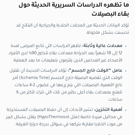
ما تظهره الدراسات السريرية الحديثة حول
بقاء البصيلات
تؤكد البيانات الحديثة من المجلات الجلدية والجراحية أن النتائج قد
تحسنت بشكل ملحوظ:
معدلات عالية وثابتة:
تظهر الدراسات التي تتابع المرضى لمدة
12 إلى 18 شهراً بعد الجراحة معدلات بقاء تتجاوز 90% لدى الأفراد
الأصحاء غير المدخنين الذين يلتزمون بتعليمات ما بعد العملية.
عامل “الوقت خارج الجسم”:
تؤكد الدراسات الجديدة أن تقليل
الوقت الذي تقضيه البصيلة خارج الجسم (Ischemia Time) أمر
بالغ الأهمية. البصيلات التي يتم زرعها في غضون 2-4 ساعات
تتمتع بمعدلات بقاء أعلى بكثير من تلك التي تترك لأكثر من 6
ساعات.
أهمية التخزين:
تشير الأبحاث إلى أن حفظ البصيلات المستخرجة
في محاليل مبردة خاصة (مثل HypoThermosol) يقلل بشكل كبير
من موت الخلايا مقارنة بتركها في سوائل بدرجة حرارة الغرفة.