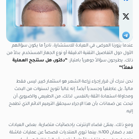
عندما يزورنا المرضى في العيادة للاستشارة، نادراً ما يكون سؤالهم
الأول حول التفاصيل التقنية الدقيقة أو نوع الجهاز المستخدم. بدلاً من
ذلك، يطرحون سؤالاً جوهرياً بامتياز:
“دكتور، هل ستنجح العملية
فعلاً؟”
نحن ندرك أن قرار إجراء زراعة الشعر هو استثمار كبير، ليس فقط
مالياً، بل عاطفياً وجسدياً أيضاً. إنه غالباً تتويج لسنوات من البحث
ومحاولة استعادة الثقة بالنفس. لذلك، من الطبيعي والضروري أن
تبحث عن ضمانات بأن هذا الإجراء سيحقق الترميم الدائم الذي تطمح
إليه.
ومع ذلك، يمتلئ فضاء الإنترنت بإحصائيات متضاربة. بعض العيادات
تعد بـ ضمان 100%، بينما تروي المنتديات قصصاً عن عمليات فاشلة