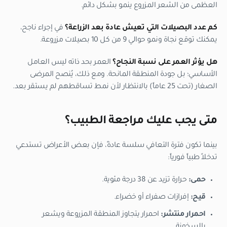
العظمى من الشعر المزروع ينمو بشكل دائم.
كم عدد البصيلات التي تعيش عادة بعد الزراعة؟
في إجراء ناجح،
يمكنك توقع نجاة ونمو حوالي 9 من كل 10 بصيلات مزروعة.
هل يؤثر العمر على نسبة النجاح؟
العمر بحد ذاته ليس العامل
الأساسي؛ بل
جودة المنطقة المانحة
. ومع ذلك، يُنصح المرضى
الصغار (تحت 25 عاماً) بالانتظار لأن نمط تساقطهم لم يستقر بعد.
متى يجب عليك مراجعة الطبيب؟
بينما تكون فترة التعافي سلسة عادةً، فإن بعض الأعراض تستدعي
تدخلاً طبياً فورياً:
حمى:
حرارة تزيد عن 38 درجة مئوية.
قيح:
إفرازات صفراء أو خضراء.
احمرار منتشر:
احمرار يتجاوز المنطقة المزروعة ويشعر
بالسخونة.