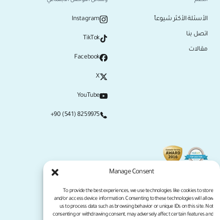
الدعم
وسائل التواصل الاجتماعي
الأسئلة الأكثر شيوعاً
Instagram
اتصل بنا
TikTok
مقالات
Facebook
X
YouTube
+90 (541) 8259975
Manage Consent
To provide the best experiences, we use technologies like cookies to store
and/or access device information. Consenting to these technologies will allow
us to process data such as browsing behavior or unique IDs on this site. Not
consenting or withdrawing consent, may adversely affect certain features and