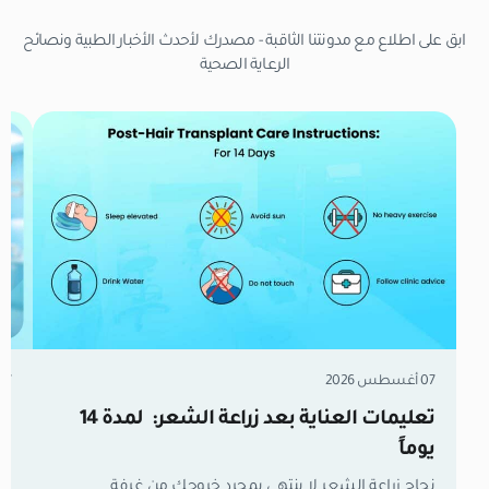
ابق على اطلاع مع مدونتنا الثاقبة - مصدرك لأحدث الأخبار الطبية ونصائح
الرعاية الصحية
07 أغسطس 2026
07 أغسطس 6
تعليمات العناية بعد زراعة الشعر: لمدة 14
زر
يوماً
مل
نجاح زراعة الشعر لا ينتهي بمجرد خروجك من غرفة