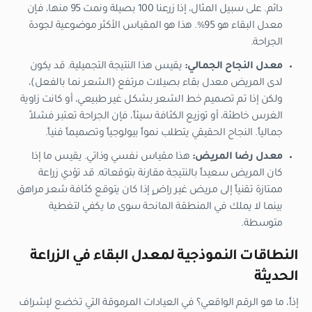
دائم. على سبيل المثال، إذا زرعنا 100 بصيلة ونمت 95 منها، فإن
معدل البقاء هو 95%. هذا هو المقياس الأكثر موضوعية لجودة
الجراحة.
معدل النجاح الجمالي:
يقيس هذا النتيجة التجميلية. قد يكون
لدى المريض معدل بقاء بصيلات مرتفع (الشعر نما بالفعل)،
ولكن إذا تم تصميم خط الشعر بشكل غير طبيعي، أو كانت زاوية
الغرس خاطئة، أو توزيع الكثافة سيئاً، فإن الجراحة تعتبر فشلاً
جمالياً. النجاح الحقيقي يتطلب نمواً بيولوجياً وتصميماً فنياً.
معدل رضا المريض:
هذا مقياس نفسي وذاتي. يقيس ما إذا
كان المريض سعيداً بالنتيجة مقارنة بتوقعاته. قد تؤدي زراعة
ممتازة تقنياً إلى مريض غير راضٍ إذا كان يتوقع كثافة شعر مراهق
بينما لا يملك في المنطقة المانحة سوى ما يكفي لتغطية
متوسطة.
النطاقات النموذجية لمعدل البقاء في الزراعة
الحديثة
إذاً، ما هو الرقم الواقعي؟ في العيادات المرموقة التي تخضع لإشراف