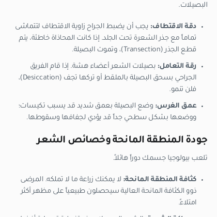
البصيلات.
دقة الاقتطاف:
يجب أن يضبط الجراح زاوية الاقتطاف لتتماشى
تماماً مع جذر الشعرة تحت الجلد. إذا كانت المحاذاة خاطئة، يتم
قطع الجذر (Transection)، وتموت البصيلة.
رقة التعامل:
بصيلات الشعر أعضاء هشة. إذا قام الفريق
الجراحي بسحق البصيلة بالملقط أو تركها تجف (Desiccation)،
فلن تنمو.
عمق الغرس:
وضع البصيلة بعمق شديد قد يسبب تكيسات؛
ووضعها بشكل سطحي جداً قد يؤدي لجفافها وسقوطها.
جودة المنطقة المانحة وخصائص الشعر
تلعب بيولوجيا جسمك دوراً هائلاً.
كثافة المنطقة المانحة:
لا يمكنك زراعة ما لا تملكه. المرضى
ذوو الكثافة المانحة العالية سيحصلون طبيعياً على مظهر أكثر
امتلاءً.