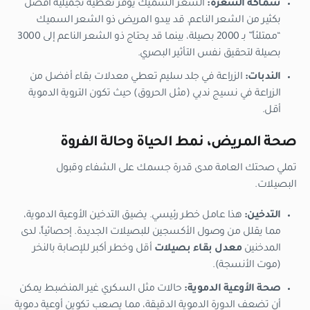
سماكة الشعرة:
الشعر السميك يوفر تغطية تجميلية أفضل
بكثير من الشعر الناعم. قد يبدو المريض ذو الشعر السميك
“ممتلئاً” بـ 2000 بصيلة، بينما قد يحتاج ذو الشعر الناعم إلى 3000
بصيلة لتحقيق نفس التأثير البصري.
الندبات:
الزراعة في جلد سليم تعطي معدلات بقاء أفضل من
الزراعة في نسيج ندبي (مثل الحروق) حيث تكون التروية الدموية
أقل.
صحة المريض، نمط الحياة وحالة الفروة
تملي صحتك العامة مدى قدرة جسمك على الشفاء وقبول
البصيلات.
التدخين:
هذا عامل خطر رئيسي. يضيق التدخين الأوعية الدموية،
مما يقلل من وصول الأكسجين للبصيلات الجديدة. إحصائياً، لدى
المدخنين
معدل بقاء بصيلات
أقل وخطر أكبر للإصابة بالنخر
(موت الأنسجة).
صحة الأوعية الدموية:
حالات مثل السكري غير المنضبط يمكن
أن تضعف الدورة الدموية الدقيقة، مما يصعب تكوين أوعية دموية