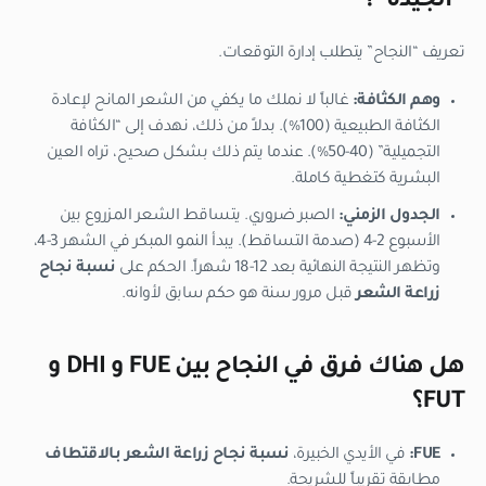
“الجيدة”؟
تعريف “النجاح” يتطلب إدارة التوقعات.
وهم الكثافة:
غالباً لا نملك ما يكفي من الشعر المانح لإعادة
الكثافة الطبيعية (100%). بدلاً من ذلك، نهدف إلى “الكثافة
التجميلية” (40-50%). عندما يتم ذلك بشكل صحيح، تراه العين
البشرية كتغطية كاملة.
الجدول الزمني:
الصبر ضروري. يتساقط الشعر المزروع بين
الأسبوع 2-4 (صدمة التساقط). يبدأ النمو المبكر في الشهر 3-4،
وتظهر النتيجة النهائية بعد 12-18 شهراً. الحكم على
نسبة نجاح
زراعة الشعر
قبل مرور سنة هو حكم سابق لأوانه.
هل هناك فرق في النجاح بين FUE و DHI و
FUT؟
FUE:
في الأيدي الخبيرة،
نسبة نجاح زراعة الشعر بالاقتطاف
مطابقة تقريباً للشريحة.