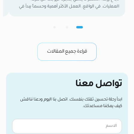
العمليات. في الواقع، العمل الأكثر أهمية وحسماً يبدأ في
تع
اللحظة التي تغادر فيها العيادة. الأسبوعان الأولان هما
وا
الفترة الفاصلة التي تحدد نتائجك النهائية. خلال هذا الوقت،
لح
تكون بصيلات الشعر الجديدة كائنات حية وهشة تعمل
ال
بجد لتأسيس إمدادات الدم وتثبيت نفسها في فروة رأسك.
في
من واقع خبرتنا […]
وب
قراءة جميع المقالات
تواصل معنا
ابدأ رحلة تحسين ثقتك بنفسك. اتصل بنا اليوم ودعنا نناقش
كيف يمكننا مساعدتك.