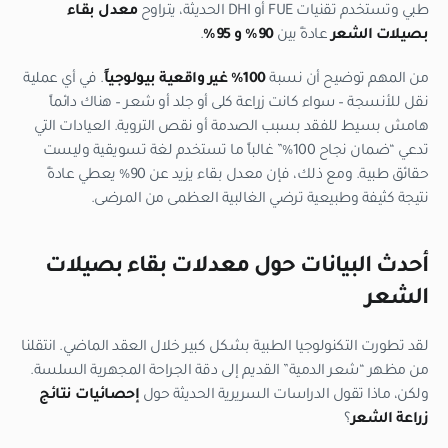
طبي وتستخدم تقنيات FUE أو DHI الحديثة، يتراوح
معدل بقاء
بصيلات الشعر
عادةً بين
90% و 95%
.
من المهم توضيح أن نسبة
100% غير واقعية بيولوجياً
. في أي عملية
نقل للأنسجة – سواء كانت زراعة كلى أو جلد أو شعر – هناك دائماً
هامش بسيط للفقد بسبب الصدمة أو نقص التروية. العيادات التي
تدعي “ضمان نجاح 100%” غالباً ما تستخدم لغة تسويقية وليست
حقائق طبية. ومع ذلك، فإن معدل بقاء يزيد عن 90% يعطي عادةً
نتيجة كثيفة وطبيعية ترضي الغالبية العظمى من المرضى.
أحدث البيانات حول معدلات بقاء بصيلات
الشعر
لقد تطورت التكنولوجيا الطبية بشكل كبير خلال العقد الماضي. انتقلنا
من مظهر “شعر الدمية” القديم إلى دقة الجراحة المجهرية السلسة.
ولكن، ماذا تقول الدراسات السريرية الحديثة حول
إحصائيات نتائج
زراعة الشعر
؟