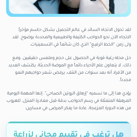
لقد تحول الاتجاه السائد في عالم التجميل بشكل حاسم مؤخراً.
الاتجاه الآن نحو الحواجب الكثيفة والطبيعية والمحددة بوضوح. لقد
ولى زمن “الخط الرفيع” الذي كان شائعاً في التسعينيات.
حل محله رغبة قوية في الحصول على حجم وملمس حقيقيين. ومع
ذلك، لا يتعاون علم الأحياء دائماً مع الموضة الحديثة. يكتشف العديد
من الأفراد أنه بعد سنوات من النتف، يرفض شعر حواجبهم النمو
مجدداً.
يؤدي هذا إلى ما نسميه “إرهاق الروتين الصباحي”. إنها المهمة اليومية
المرهقة المتمثلة في رسم الحواجب بدقة قبل مغادرة المنزل. للهروب
من هذه الدورة المزعجة، عادة ما يفكر المرضى في مسارين:
هل ترغب في تقييم مجاني لزراعة