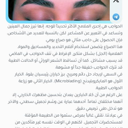
الحواجب هي إحدى الملامح الأكثر تحديداً للوجه. إنها تبرز جمال العينين
وتساعد في التعبير عن المشاعر. لكن بالنسبة للعديد من الأشخاص،
فإن الحصول على حاجب مثالي هو صراع يومي.
هذا الصراع يتضمن استخدام أقلام التحديد والمساحيق والمواد
الهلامية (الجل) بشكل متكرر. الإفراط في نتف الحواجب في الماضي
قد يسبب مشاكل. كما أن تساقط الشعر الوراثي أو الحالات الطبية
قد تترك الحواجب خفيفة جداً أو مشوهة.
في السعي لإيجاد حل دائم ومريح، برز خياران رئيسيان بقوة. الخيار
الأول هو المايكروبليدنج (Microblading). الخيار الثاني هو زراعة
الحواجب الطبية.
على الرغم من أن كلا الخيارين يعدان بتحسين مظهرك الخارجي، إلا
أنهما مختلفان تماماً. أحدهما عبارة عن وشم تجميلي سطحي، والآخر
هو تدخل طبي ترميمي دقيق.
في عيادتنا، نلتقي غالباً بمرضى سئموا من الطبيعة المؤقتة
لمستحضرات التجميل. لكنهم في الوقت نفسه غير متأكدين من