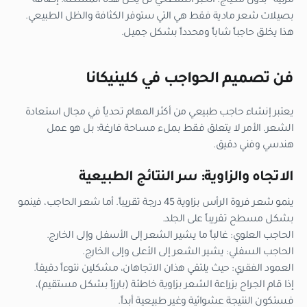
مرئية” بدون مكياج. الحبر السطحي لن يحل هذه المشكلة. إضافة
بصيلات شعر مادية فقط هي التي ستوفر الكثافة والظل الطبيعي.
هذا يخلق حاجباً شاباً ومحدداً بشكل جميل.
فن تصميم الحواجب في كلينيكانا
يعتبر إنشاء حاجب طبيعي من أكثر المهام تحدياً في مجال استعادة
الشعر. الأمر لا يتعلق فقط بملء مساحة فارغة؛ بل هو عمل
هندسي وفني دقيق.
الاتجاه والزاوية: سر النتائج الطبيعية
ينمو شعر فروة الرأس بزاوية 45 درجة تقريباً. أما شعر الحاجب، فينمو
بشكل مسطح تقريباً على الجلد.
الحاجب العلوي: غالباً ما يشير الشعر إلى الأسفل وإلى الخارج.
الحاجب السفلي: يشير الشعر إلى الأعلى وإلى الخارج.
العمود الفقري: حيث يلتقي هذان الاتجاهان، مشكلين نتوءاً دقيقاً.
إذا قام الجراح بزراعة الشعر بزاوية خاطئة (بارزاً بشكل مستقيم)،
فستكون النتيجة عشوائية وغير طبيعية أبداً.