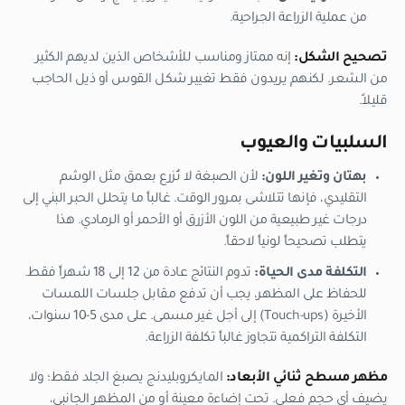
من عملية الزراعة الجراحية.
تصحيح الشكل:
إنه ممتاز ومناسب للأشخاص الذين لديهم الكثير
من الشعر. لكنهم يريدون فقط تغيير شكل القوس أو ذيل الحاجب
قليلاً.
السلبيات والعيوب
بهتان وتغير اللون:
لأن الصبغة لا تُزرع بعمق مثل الوشم
التقليدي، فإنها تتلاشى بمرور الوقت. غالباً ما يتحلل الحبر البني إلى
درجات غير طبيعية من اللون الأزرق أو الأحمر أو الرمادي. هذا
يتطلب تصحيحاً لونياً لاحقاً.
التكلفة مدى الحياة:
تدوم النتائج عادة من 12 إلى 18 شهراً فقط.
للحفاظ على المظهر، يجب أن تدفع مقابل جلسات اللمسات
الأخيرة (Touch-ups) إلى أجل غير مسمى. على مدى 5-10 سنوات،
التكلفة التراكمية تتجاوز غالباً تكلفة الزراعة.
مظهر مسطح ثنائي الأبعاد:
المايكروبليدنج يصبغ الجلد فقط؛ ولا
يضيف أي حجم فعلي. تحت إضاءة معينة أو من المظهر الجانبي،