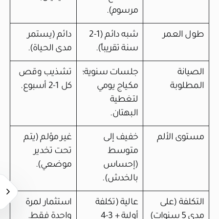
مرسوم).
طول العمر
شبه دائم (1-2
دائم (يستمر
سنة تقريباً).
مدى الحياة).
الصيانة
جلسات سنوية؛
تشذيب وقص
المطلوبة
مكياج يومي
كل 1-2 أسبوع.
لتغطية
البهتان.
مستوى الألم
خفيف إلى
غير مؤلم (يتم
متوسط
تحت تخدير
(إحساس
موضعي).
بالخدش).
التكلفة (على
عالية (تكلفة
استثمار لمرة
مدى 5 سنوات)
أولية + 3-4
واحدة فقط.