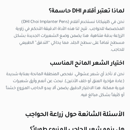
لماذا تعتبر أقلام DHI حاسمة؟
نحن في كلينيكانا نستخدم أقلام (DHI Choi Implanter Pens)
المخصصة للحواجب. تتيح لنا هذه الأداة الدقيقة التحكم في زاوية
الزراعة بدقة متناهية. هذا يضمن وضع الشعيرات الجديدة بشكل
مسطح تماماً على سطح الجلد. مما يحاكي “التدفق” الطبيعي
للحاجب.
اختيار الشعر المانح المناسب
نحن لا نأخذ أي شعر عشوائي. نفحص المنطقة المانحة بعناية شديدة
(عادة مؤخرة العنق أو خلف الأذنين). نبحث عن أنعم وأرق شعيرات
فردية ممكنة. هذا الاختيار الدقيق يضمن ألا يبدو الحاجب المزروع خشناً
أو كثيفاً بشكل مبالغ فيه.
الأسئلة الشائعة حول زراعة الحواجب
هل ينمو شعر الحاجب المزروع طويلاً؟