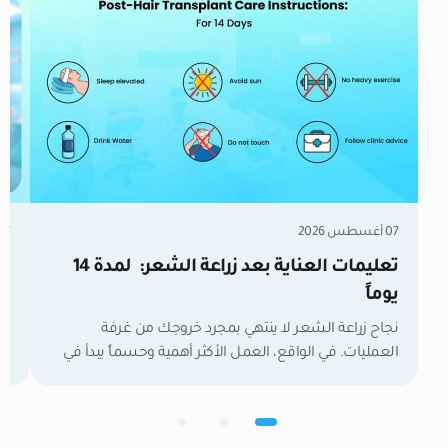
07 أغسطس 2026
07 أغسطس 6
تعليمات العناية بعد زراعة الشعر: لمدة 14
زر
يوماً
مل
نجاح زراعة الشعر لا ينتهي بمجرد خروجك من غرفة
العمليات. في الواقع، العمل الأكثر أهمية وحسماً يبدأ في
تع
اللحظة التي تغادر فيها العيادة. الأسبوعان الأولان هما
وا
الفترة الفاصلة التي تحدد نتائجك النهائية. خلال هذا الوقت،
لح
تكون بصيلات الشعر الجديدة كائنات حية وهشة تعمل
ال