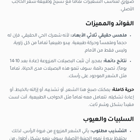
ضروري لتتناسب الشعيرات تماماً مع نسيج وطبيعة شعر الحاجب
الأصلي.
الفوائد والمميزات
ملمس حقيقي ثلاثي الأبعاد:
لأنه شعرك الحي الحقيقي، فإن له
حجماً وملمساً وحركة طبيعية. يبدو طبيعياً تماماً من كل زاوية،
وليس فقط من الأمام.
نتائج دائمة:
بمجرد أن تثبت البصيلات المزروعة (عادة بعد 10-14
يوماً)، تصبح دائمة. سوف تنمو هذه البصيلات مدى الحياة، تماماً
مثل الشعر الموجود على رأسك.
حرية كاملة:
يمكنك صبغ هذا الشعر، أو تشذيبه، أو إزالته بالخيط، أو
إعادة تشكيله. تتعامل معه تماماً مثل الحواجب الطبيعية. أنت لست
مقيداً بشكل وشم ثابت.
السلبيات والعيوب
التشذيب مطلوب:
يأتي الشعر المزروع من فروة الرأس، لذلك
يحتفظ بدورة نموه الجينية الأصلية. سوف ينمو بشكل أطول من