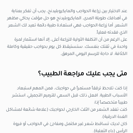
عند الاختيار بين زراعة الحواجب والمايكروبليدنج، يجب أن تفكر بعناية
في أهدافك طويلة المدى. المايكروبليدنج هو حل مؤقت يحاكي مظهر
الشعر. أما زراعة الحواجب فهي استعادة طبية دائمة تعيد لك الشعر
الذي فقدته فعلياً.
على الرغم من أن التكلفة الأولية للزراعة أعلى، إلا أنها استثمار لمرة
واحدة في ثقتك بنفسك. ستستيقظ كل يوم بحواجب حقيقية وكاملة
الكثافة. لا حاجة للرسم اليومي المرهق.
متى يجب عليك مراجعة الطبيب؟
إذا كنت تلاحظ ترققاً مستمراً في حواجبك، فمن المهم استبعاد
الأسباب الطبية. افعل ذلك قبل السعي للترميم التجميلي. استشر
طبيباً متخصصاً إذا:
كنت تفقد الشعر من الثلث الخارجي لحواجبك (علامة شائعة لمشاكل
الغدة الدرقية).
كان لديك تساقط شعر غير مكتمل ومفاجئ في الحواجب أو فروة
الرأس (داء الثعلبة).