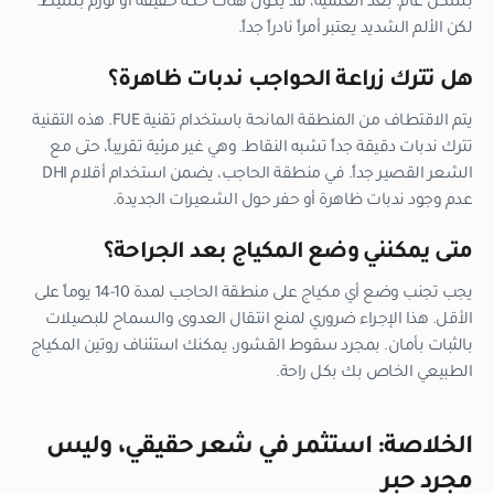
بشكل عام. بعد العملية، قد يكون هناك حكة خفيفة أو تورم بسيط.
لكن الألم الشديد يعتبر أمراً نادراً جداً.
هل تترك زراعة الحواجب ندبات ظاهرة؟
يتم الاقتطاف من المنطقة المانحة باستخدام تقنية FUE. هذه التقنية
تترك ندبات دقيقة جداً تشبه النقاط. وهي غير مرئية تقريباً، حتى مع
الشعر القصير جداً. في منطقة الحاجب، يضمن استخدام أقلام DHI
عدم وجود ندبات ظاهرة أو حفر حول الشعيرات الجديدة.
متى يمكنني وضع المكياج بعد الجراحة؟
يجب تجنب وضع أي مكياج على منطقة الحاجب لمدة 10-14 يوماً على
الأقل. هذا الإجراء ضروري لمنع انتقال العدوى والسماح للبصيلات
بالثبات بأمان. بمجرد سقوط القشور، يمكنك استئناف روتين المكياج
الطبيعي الخاص بك بكل راحة.
الخلاصة: استثمر في شعر حقيقي، وليس
مجرد حبر