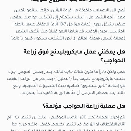
نعم. لأن البصيلات مأخوذة من فروة الرأس، فإنها ستنمو بنفس
معدل نمو الشعر على رأسك. ستحتاج إلى تشذيب حواجبك بمقص
صغير بشكل دوري. (عادة مرة كل 7-10 أيام) للحفاظ عليها بالطول
المناسب. بمرور الوقت، قد يتباطأ النمو قليلاً حيث يتكيف الشعر
(عملية تسمى هيمنة المتلقي). لكن التشذيب سيكون ضرورياً دائماً.
هل يمكنني عمل مايكروبليدنج فوق زراعة
الحواجب؟
نعم، ولكن نادراً ما تكون هناك حاجة لذلك. يختار بعض المرضى إجراء
جلسة مايكروبليدنج خفيفة جداً (“تظليل”) بعد عام من الزراعة. الهدف
هو إضافة “تأثير مسحوق” كخلفية تحت الشعيرات الحقيقية. ومع
ذلك، يجد معظم المرضى أن كثافة الزراعة كافية جداً بمفردها.
هل عملية زراعة الحواجب مؤلمة؟
يتم إجراء العملية تحت تأثير التخدير الموضعي. لذلك لن تشعر بأي ألم
أثناء الاقتطاف أو الزراعة. قد تشعر بضغط خفيف، ولكنه مريح جداً