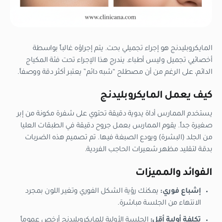
المايكروبليدنج هو إجراء تجميلي بحت. يتم إجراؤه غالباً بواسطة
أخصائيي تجميل وليس أطباء. يندرج هذا الإجراء تحت فئة المكياج
الدائم، على الرغم من أن مصطلح “شبه دائم” يعتبر أكثر دقة ووصفاً.
كيف يعمل المايكروبليدنج
يستخدم الممارس أداة يدوية دقيقة تحتوي على شفرة مكونة من إبر
صغيرة جداً. يقوم الممارس بعمل جروح دقيقة في الطبقات العليا
من الجلد (البشرة) ويودع الصبغة فيها. تم تصميم هذه الضربات
بدقة لتقليد مظهر شعيرات الحاجب الفردية.
الفوائد والمميزات
إشباع فوري:
يمكنك رؤية الشكل الفوري وتغير اللون بمجرد
الانتهاء من الجلسة مباشرة.
تكلفة أولية أقل:
الجلسة الأولية للمايكروبليدنج أرخص عموماً