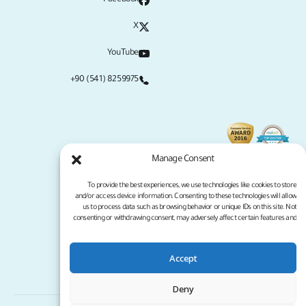
Facebook
X
YouTube
+90 (541) 8259975
Manage Consent
To provide the best experiences, we use technologies like cookies to store
and/or access device information. Consenting to these technologies will allow
us to process data such as browsing behavior or unique IDs on this site. Not
consenting or withdrawing consent, may adversely affect certain features and
functions.
Accept
سياسة الخصوصية
شروط الخدمة
جميع الحقوق محفوظة لموقع كلينيكانا لعام 2026
Deny