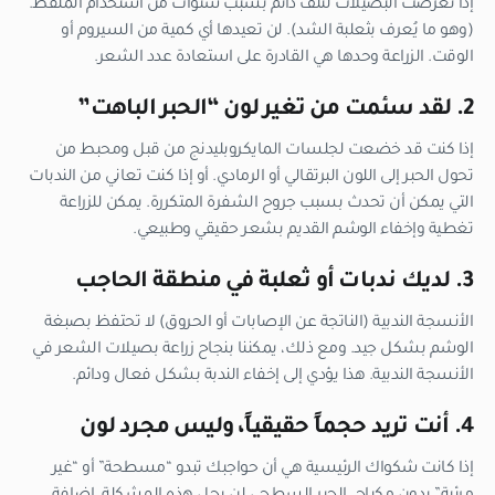
إذا تعرضت البصيلات لتلف دائم بسبب سنوات من استخدام الملقط.
(وهو ما يُعرف بثعلبة الشد). لن تعيدها أي كمية من السيروم أو
الوقت. الزراعة وحدها هي القادرة على استعادة عدد الشعر.
2. لقد سئمت من تغير لون “الحبر الباهت”
إذا كنت قد خضعت لجلسات المايكروبليدنج من قبل ومحبط من
تحول الحبر إلى اللون البرتقالي أو الرمادي. أو إذا كنت تعاني من الندبات
التي يمكن أن تحدث بسبب جروح الشفرة المتكررة. يمكن للزراعة
تغطية وإخفاء الوشم القديم بشعر حقيقي وطبيعي.
3. لديك ندبات أو ثعلبة في منطقة الحاجب
الأنسجة الندبية (الناتجة عن الإصابات أو الحروق) لا تحتفظ بصبغة
الوشم بشكل جيد. ومع ذلك، يمكننا بنجاح زراعة بصيلات الشعر في
الأنسجة الندبية. هذا يؤدي إلى إخفاء الندبة بشكل فعال ودائم.
4. أنت تريد حجماً حقيقياً، وليس مجرد لون
إذا كانت شكواك الرئيسية هي أن حواجبك تبدو “مسطحة” أو “غير