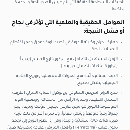
الطبقات السطحية الدقيقة التي يتم غرس الجذور الحية والجديدة
بداخلها.
العوامل الحقيقية والعلمية التي تؤثر في نجاح
أو فشل النتيجة:
مهارة الجراح وخبرته اليدوية في تحديد زاوية وعمق وعمر اقتطاع
البصيلات الحية.
الزمن المستغرق للتعامل مع الجذور خارج الجسم (يجب ألا
يتجاوز 6 ساعات لضمان حيويتها).
الدقة المتناهية أثناء فتح القنوات المستقبلية وتوزيع الكثافة
التجميلية بشكل صحيح.
مدى التزام المريض السلوكي بروتوكول العناية المنزلي (طريقة
الغسل اللطيف، وحماية الرأس من الاحتكاك، ووضعية النوم
الموصوفة).التورم هو مجرد عارض تجميلي مؤقت ومزعج يتبع
جدولاً زمنياً متوقعاً وينتهي تلقائياً، ولا شيء أكثر من ذلك.
تنبيه
طبي:
هناك حالة استثنائية وحيدة؛ وهي إذا تطور التورم إلى تجمع
دموي صلب (Hematoma) وأهمل المريض علاجه وتصريفه طبياً،