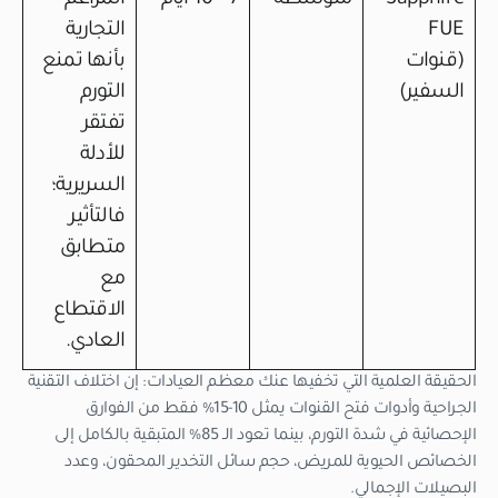
FUE
التجارية
(قنوات
بأنها تمنع
السفير)
التورم
تفتقر
للأدلة
السريرية؛
فالتأثير
متطابق
مع
الاقتطاع
العادي.
الحقيقة العلمية التي تخفيها عنك معظم العيادات: إن اختلاف التقنية
الجراحية وأدوات فتح القنوات يمثل 10-15% فقط من الفوارق
الإحصائية في شدة التورم، بينما تعود الـ 85% المتبقية بالكامل إلى
الخصائص الحيوية للمريض، حجم سائل التخدير المحقون، وعدد
البصيلات الإجمالي.