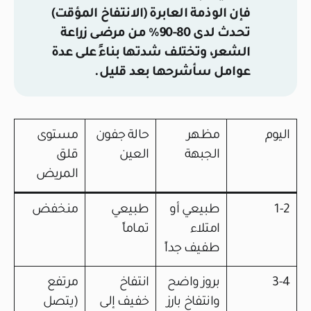
فإن الوذمة العابرة (الانتفاخ المؤقت)
تحدث لدى 80-90% من مرضى زراعة
الشعر، وتختلف شدتها بناءً على عدة
عوامل سأشرحها بعد قليل.
اليوم
مظهر
حالة جفون
مستوى
الجبهة
العين
قلق
المريض
1-2
طبيعي أو
طبيعي
منخفض
امتلاء
تماماً
طفيف جداً
3-4
بروز واضح
انتفاخ
مرتفع
وانتفاخ بارز
خفيف إلى
(يتصل