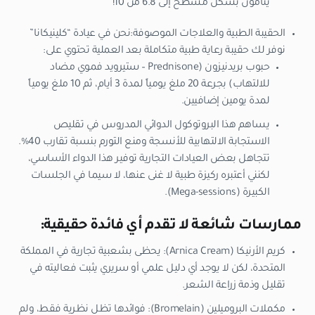
ينامون بشكل مسطح إلى 6.8 من 10!
الحقيبة الطبية والعلاجات الموصوفة:نحن في عيادة “كلينيكانا”
نوفر لك حقيبة رعاية طبية متكاملة بعد العملية تحتوي على:
حبوب بريدنيزون (Prednisone – ستيرويد فموي مضاد
للالتهاب) بجرعة 20 ملغ يومياً لمدة 3 أيام، ثم 10 ملغ يومياً
لمدة يومين إضافيين.
يساهم هذا البروتوكول الدوائي المدروس في تقليص
الاستجابة الالتهابية للأنسجة ومنع التورم بنسبة تقارب 40%.
تتجاهل بعض العيادات التجارية توفير هذا الدواء الأساسي،
لكنني أعتبره ركيزة طبية لا غنى عنها، لا سيما في الجلسات
الكبيرة (Mega-sessions).
ممارسات شائعة لا تقدم أي فائدة حقيقية:
كريم الأرنيكا (Arnica Cream): يحظى بشعبية تجارية في المملكة
المتحدة، لكن لا يوجد أي دليل علمي أو سريري يثبت فعاليته في
تقليل وذمة زراعة الشعر.
مكملات البروميلين (Bromelain): فوائدها تظل نظرية فقط، ولم