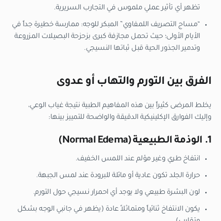
تظهر أي تأثير عملي ملموس في التجارب السريرية.
“مساج التصريف اللمفاوي” المبكر للوجه: ممارسة خطيرة جداً في
الأيام الأولى؛ حيث تحمل مجازفة كبرى بزحزحة البصيلات المزروعة
وتدمير الجذور الحية قبل ثباتها النسيجي.
الفرق بين التورم والتهاب أو عدوى
يخلط المرضى كثيراً بين هذه المفاهيم الطبية نتيجة غياب الوعي،
وإليك الفوارق الإكلينيكية الدقيقة والواضحة للتمييز بينها:
1. الوذمة الطبيعية (Normal Edema)
انتفاخ طري وغير مؤلم عند اللمس الخفيف.
حرارة الجلد تكون عادية أو مائلة للبرودة عند لمس الجبهة.
لون البشرة طبيعي ولا يوجد أي احمرار نسيجي حول التورم.
يكون الانتفاخ ثنائياً ومتماثلاً عادة (يظهر في جانبي الوجه بشكل