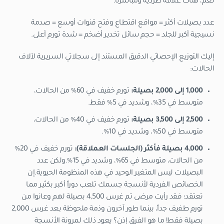
نعم، هناك علاقة طردية ومباشرة.
عدد بصيلات أكثر = مواقع اقتطاع وفتح قنوات أوسع = صدمة
نسيجية أكبر للجلد = حجم سائل تخدير أضخم = شدة تورم أعلى.
إليك التوزيع الإحصائي الدقيق المستند إلى سجلاتي السريرية لآلاف
الحالات:
1,000 إلى 2,000 بصيلة:
تورم خفيف في 60% من الحالات،
متوسط في 35%، وشديد في 5% فقط.
2,500 إلى 3,500 بصيلة:
تورم خفيف في 40% من الحالات،
متوسط في 50%، وشديد في 10%.
4,000 بصيلة فأكثر (الجلسات العملاقة):
تورم خفيف في 20%
من الحالات، متوسط في 65%، وشديد في 15%.ولكن عدد
البصيلات ليس المتغير الوحيد في هذه المنظومة الحيوية.إن
الخصائص الفردية لأنسجة جسمك تلعب دوراً أكبر بكثير مما
تعتقد؛ فقد رأيت مرضى تم غرس 4,500 بصيلة لهم وعانوا من
تورم طفيف جداً، بينما طور آخرون وذمة ملحوظة بعد غرس 2,000
بصيلة فقط! ما هو الفرق إذن؟ يعود ذلك لمرونة الأنسجة