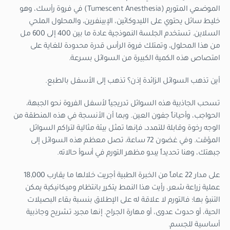
الموضعي المتورم (Tumescent Anesthesia) في فروة رأسك، وهو
خليط سائل يحتوي على الليدوكائين، الإبينفرين، والمحلول الملحي
السلاين. تستخدم الجلسة النموذجية عادة ما بين 400 إلى 600 مل
من هذا المحلول، وتمتلك فروة الرأس قدرة محدودة للغاية على
امتصاص هذه الكمية الكبيرة من السوائل بسرعة.
أين تذهب السوائل الزائدة إذن؟ تذهب إلى الأسفل بالطبع.
تسحب الجاذبية هذه السوائل تدريجياً لأسفل الفروة نحو الجبهة،
الحواجب، وأحياناً جفون العين. وبما أن الأنسجة في هذه المنطقة من
الوجه رخوة وقابلة للتمدد، فإنها تمثل بيئة مثالية لتراكم السوائل
المؤقت. وفي غضون 72 ساعة، تصل معظم هذه السوائل إلى
جبهتك، وهنا تحديداً يبدو مظهر التورم في أسوأ حالاته.
على مدار 22 عاماً من الخبرة الطبية أجريت خلالها ما يقارب 18,000
عملية زراعة شعر، رأيت هذا النمط يتكرر بانتظام وميكانيكية يمكن
التنبؤ بها؛ فالتورم لا علاقة له على الإطلاق بنسبة بقاء البصيلات
الحية، أو حدوث عدوى، أو مهارة الجراح. إنها مجرد تشريح وجاذبية
أساسية للجسم.