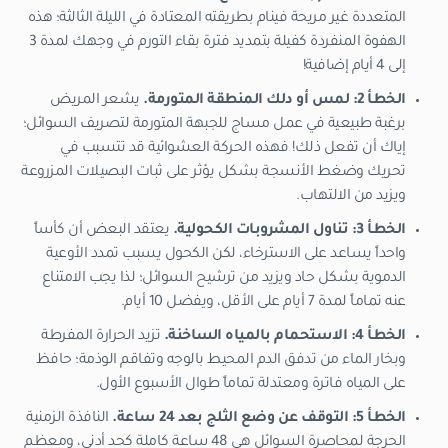
المتعددة غير مريحة فينام بطريقته المعتادة في الليلة الثالثة؛ هذه
الهفوة المنفردة كفيلة بتمديد فترة بقاء التورم في وجهك لمدة 3
إلى 4 أيام إضافية!
الخطأ 2: لمس أو دلك المنطقة المتورمة.
يشعر المريض
برغبة طبيعية في عمل مساج للجبهة المتورمة لتصريف السوائل؛
إياك أن تفعل ذلك! فهذه الحركة العشوائية قد تتسبب في
تحريك وضغط الأنسجة بشكل يؤثر على ثبات البصيلات المزروعة
ويزيد من الالتهاب.
الخطأ 3: تناول المشروبات الكحولية.
يعتقد البعض أن كأساً
واحداً يساعد على الاسترخاء، لكن الكحول يسبب تمدد الأوعية
الدموية بشكل حاد ويزيد من ترشيح السوائل؛ لذا يجب الامتناع
عنه تماماً لمدة 7 أيام على الأقل، ويفضل 10 أيام.
الخطأ 4: الاستحمام بالمياه الساخنة.
تزيد الحرارة المفرطة
وبخار الماء من تدفق الدم المحيط بالوجه وتفاقم الوذمة؛ حافظ
على المياه فاترة ومعتدلة تماماً طوال الأسبوع الأول.
الخطأ 5: التوقف عن وضع الثلج بعد 24 ساعة.
النافذة الزمنية
الحرجة لمحاصرة السوائل هي 48 ساعة كاملة كحد أدنى، ومعظم