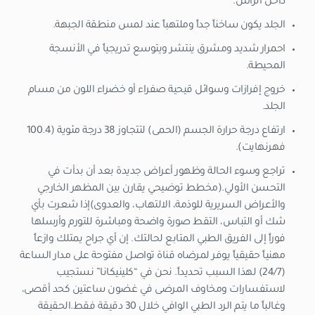
داخل الرأس.
الجلد يكون ساخناً جداً وملتهباً عند لمس منطقة الجبهة.
احمرار شديد ومشرق ينتشر ويتوسع تدريجياً في الأنسجة
المحيطة.
خروج إفرازات وسوائل قيحية صفراء أو خضراء اللون من مسام
الجلد.
ارتفاع درجة حرارة الجسم (الحمى) لتتجاوز 38 درجة مئوية (100.4
فهرنهايت).
تراجع وسوء الحالة وظهور أعراض جديدة بعد أن بدأت في
التحسن الأولي.
(مخطط توضيحي يقارن بين المظهر الخارجي
والأعراض السريرية للوذمة، الالتهاب، والعدوى)
إذا شعرت بأي
شك أو التباس، التقط صورة واضحة ومباشرة للتورم وأرسلها
فوراً إلى الفريق الطبي المتابع لحالتك. إن أي جراح يمتلك وازعاً
مهنياً حقيقياً يوفر لمرضاه قناة تواصل مفتوحة على مدار الساعة
(24/7) لهذا السبب تحديداً. نحن في “كلينيكانا” نستجيب
لاستفسارات ومخاوف المرضى في غضون ساعتين كحد أقصى،
وغالباً ما يتم الرد الطبي الوافي خلال 30 دقيقة فقط.
الحقيقة