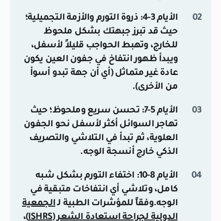
الأيام 3-4:
ذروة التورم والأزمة التجميلية؛
حيث قد تبرز جبهتك بشكل ملحوظ
للخارج، وتهبط الحواجب قليلاً لأسفل،
ويبدأ ظهور انتفاخ في جفون العين يكون
عادة غير متماثل (أي أن جهة تبدو أسوأ
من الأخرى).
الأيام 5-7:
تحسن سريع وملحوظ؛ حيث
تهاجر السوائل أكثر لأسفل نحو الجفون
العلوية، ثم تبدأ في التلاشي والتصريف
الذكي خارج أنسجة الوجه.
الأيام 8-10:
اختفاء التورم بشكل شبه
كامل، وتلاشي أي انتفاخات متبقية في
الوجه.وفقاً للمؤشرات الطبية لـ
الجمعية
الدولية لجراحة استعادة الشعر (ISHRS)
،