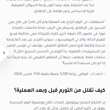
جداً عند الضغط عليه، بينما تكون وذمة السوائل الطبيعية
طرية الإحساس وغير مؤلمة على الإطلاق.
“استيقظت في اليوم الرابع بعد العملية ولم أكن قادراً على فتح عيني
اليسرى على الإطلاق، وسيطر علي الرعب تماماً فاتصلت بالعيادة
فوراً. في غضون 20 دقيقة، أجرى أطباء كلينيكانا معي مكالمة فيديو
لتقييم الحالة، وأكد لي البروفيسور د. سونير تاتليديد عن بعد أنها وذمة
شديدة ولكنها تقع ضمن النطاق الطبيعي، ووصف لي كورس قصير
من الستيرويدات الفموية. بدأ التورم في التحسن السريع خلال 6
ساعات فقط، وتعلمت حينها أن المظهر الطبيعي قد يبدو مرعباً جداً
إذا لم تكن مستعداً له نفسياً!”
— أحمد ك.، أبوظبي، زراعة 3,200 بصيلة بتقنية FUE، مارس 2024.
كيف تقلل من التورم قبل وبعد العملية؟
إن الالتزام الصارم ببروتوكول كمادات الثلج ووضعية النوم الصحيحة
يفوق في تأثيره الطبي أي مكمل غذائي أو علاج آخر.