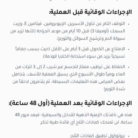
الإجراءات الوقائية قبل العملية:
التوقف التام عن تناول الأسبرين، الإيبوبروفين، فيتامين E، وزيت
السمك (أوميغا 3) قبل 10 أيام من موعد الجراحة (لأنها تزيد من
سيولة الدم وترشيح السوائل والتورم).
الامتناع عن الكحول قبل 3 أيام على الأقل (حيث يسبب جفافاً
نسيجياً يزيد من سوء استجابة الخلايا للوذمة).
الحفاظ على ترطيب ممتاز للجسم عبر شرب 2 إلى 3 لترات من
الماء يومياً طوال الأسبوع الذي يسبق العملية.للأسف، يتجاهل
بعض المرضى هذه التعليمات البسيطة، ثم يتذمرون لاحقاً من
شدة التورم!
الإجراءات الوقائية بعد العملية (أول 48 ساعة):
هذه هي نافذتك الزمنية الذهبية للتدخل والسيطرة؛ فبعد مرور 48
ساعة، لن تمنحك كمادات الثلج أي فائدة طبية تذكر.
بروتوكول تطبيق كمادات الثلج: