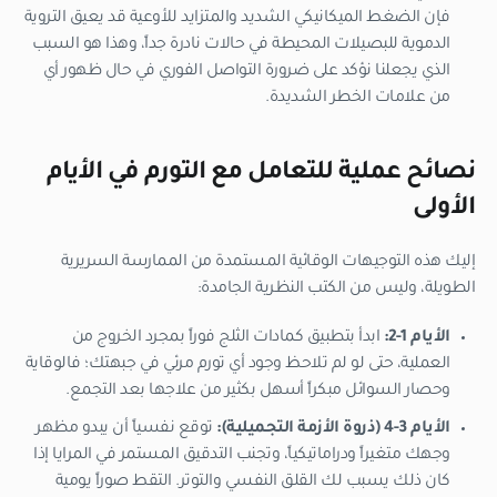
فإن الضغط الميكانيكي الشديد والمتزايد للأوعية قد يعيق التروية
الدموية للبصيلات المحيطة في حالات نادرة جداً، وهذا هو السبب
الذي يجعلنا نؤكد على ضرورة التواصل الفوري في حال ظهور أي
من علامات الخطر الشديدة.
نصائح عملية للتعامل مع التورم في الأيام
الأولى
إليك هذه التوجيهات الوقائية المستمدة من الممارسة السريرية
الطويلة، وليس من الكتب النظرية الجامدة:
الأيام 1-2:
ابدأ بتطبيق كمادات الثلج فوراً بمجرد الخروج من
العملية، حتى لو لم تلاحظ وجود أي تورم مرئي في جبهتك؛ فالوقاية
وحصار السوائل مبكراً أسهل بكثير من علاجها بعد التجمع.
الأيام 3-4 (ذروة الأزمة التجميلية):
توقع نفسياً أن يبدو مظهر
وجهك متغيراً ودراماتيكياً، وتجنب التدقيق المستمر في المرايا إذا
كان ذلك يسبب لك القلق النفسي والتوتر. التقط صوراً يومية