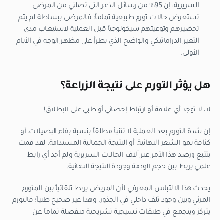
السريرية:
إن 95% من رسائل الذعر التي تصلني من المرضى
تستعرض حالات تورم طبيعية تماماً؛ فالمرضى ببساطة لم يتم
تحضيرهم وتوعيتهم سيكولوجياً قبل العملية لاستيعاب مدى
التغير الدراماتيكي والواضح الذي يطرأ على مظهر الوجه في الأيام
الأولى.
هل يؤثر التورم على نتيجة الزراعة؟
لا، لا توجد أي علاقة أو ارتباط إحصائي أو طبي على الإطلاق!
إن شدة التورم بعد العملية لا تتنبأ مطلقاً بنسبة بقاء البصيلات، أو
كثافة نمو الشعر النهائية، أو النتيجة الجمالية المستدامة. لقد قمت
بتتبع ورصد هذا الأمر عبر آلاف الحالات السريرية ولم أجد أي رابط
علمي يربط بين حجم الوذمة وجودة النتيجة النهائية.
يحدث هذا الالتباس المعرفي لأن المريض يربط تلقائياً بين المتورم
المرئي وبين وجود تلف داخلي في الجذور، وهذا غير صحيح طبياً؛ فالتورم
يتركز ويتجمع في طبقات نسيجية تشريحية منفصلة تماماً عن