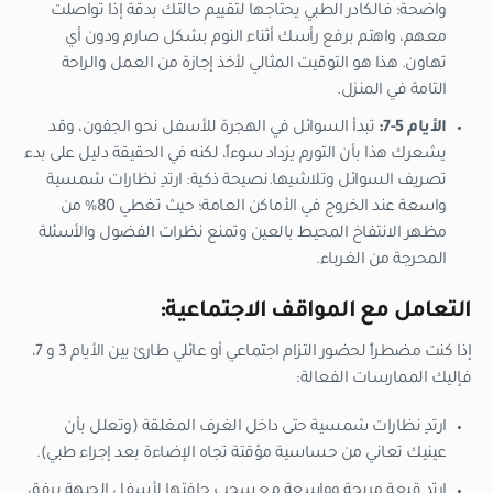
واضحة؛ فالكادر الطبي يحتاجها لتقييم حالتك بدقة إذا تواصلت
معهم، واهتم برفع رأسك أثناء النوم بشكل صارم ودون أي
تهاون. هذا هو التوقيت المثالي لأخذ إجازة من العمل والراحة
التامة في المنزل.
الأيام 5-7:
تبدأ السوائل في الهجرة للأسفل نحو الجفون، وقد
يشعرك هذا بأن التورم يزداد سوءاً، لكنه في الحقيقة دليل على بدء
تصريف السوائل وتلاشيها.
نصيحة ذكية:
ارتدِ نظارات شمسية
واسعة عند الخروج في الأماكن العامة؛ حيث تغطي 80% من
مظهر الانتفاخ المحيط بالعين وتمنع نظرات الفضول والأسئلة
المحرجة من الغرباء.
التعامل مع المواقف الاجتماعية:
إذا كنت مضطراً لحضور التزام اجتماعي أو عائلي طارئ بين الأيام 3 و 7،
فإليك الممارسات الفعالة:
ارتدِ نظارات شمسية حتى داخل الغرف المغلقة (وتعلل بأن
عينيك تعاني من حساسية مؤقتة تجاه الإضاءة بعد إجراء طبي).
ارتدِ قبعة مريحة وواسعة مع سحب حافتها لأسفل الجبهة برفق