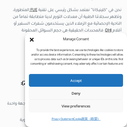
نحن في “كلينيكانا” نعتمد بشكل رئيسي على تقنية
FUE
المتطورة،
وتظهر سجلاتنا الطبية أن معدلات التورم لدينا متطابقة تماماً من
الناحية الإحصائية مع الزملاء الذين يستخدمون شفرات السفير أو
أقلام
DHI
؛ فالمحددات الحقيقية هي حجم السوائل المحقونة
واستجابة أنسجة المريض وليست أداة الغرس.
Manage Consent
To provide the best experiences, we use technologies like cookies to store
and/or access device information. Consenting to these technologies will allow
متى تتصل بالعيادة فوراً؟
us to process data such as browsing behavior or unique IDs on this site. Not
consenting or withdrawing consent, may adversely affect certain features and
functions.
إليك خارطة الطريق الطبية لاتخاذ القرار السريع والصحيح:
Accept
1. اتصل فوراً وبلا تردد (خط الطوارئ 24/7):
Deny
انغلاق جفن العين تماماً لدرجة تحجب الرؤية الواضحة.
ظهور تورم حاد وضخم بشكل مفاجئ وغير متناظر في جهة واحدة
View preferences
من الوجه.
Privacy Statement
Cookie政策（欧盟）
ارتفاع درجة حرارة الجسم (الحمى) لتتجاوز 38.5 درجة مئوية