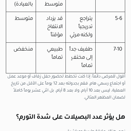
متوسط
بالعيادة)
5-6
يتراجع
قد يزداد
متوسط
تدريجياً
الانتفاخ
ولكنه مرئي
مؤقتاً
7-10
طفيف جداً
طبيعي
منخفض
إلى مختفٍ
تماماً
تماماً
أقول للمرضى دائماً: إذا كنت تخطط لحضور حفل زفاف أو موعد عمل
أو اجتماع رسمي هام، فقم بجدولته بعد 12 يوماً على الأقل من تاريخ
العملية، ليس بعد 10 أيام، ولا بعد 8 أيام، بل اثني عشر يوماً كاملاً
لضمان المظهر المثالي.
هل يؤثر عدد البصيلات على شدة التورم؟