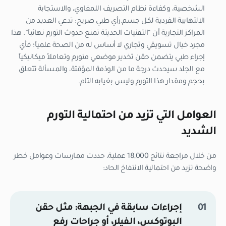
الشخصية، وكفاءة نظام التصريف اللمفاوي، والاستجابة
الالتهابية الفردية لكل جسم.
رأي طبي صريح:
تدعي العديد من
المراكز التجارية أن “التقنيات الحديثة تمنع حدوث التورم نهائياً”. هذا
مجرد خيال تسويقي وتجاري لا أساس له من الصحة علمياً؛ فأي
إجراء طبي يتضمن حقن تخدير موضعي متورم وتعاملاً ميكانيكياً
مع الجلد سيحدث درجة ما من الوذمة المؤقتة، والمسألة تتعلق
بحجم ومقدار هذا التورم وليس بغيابه التام.
العوامل التي تزيد من احتمالية التورم
الشديد
من خلال مراجعة نتائج 18,000 عملية، حددت ممارسات وعوامل خطر
واضحة تزيد من احتمالية الانتفاخ الحاد:
إجراءات سابقة في الجبهة:
مثل حقن
البوتوكس، الفيلر، أو جراحات رفع