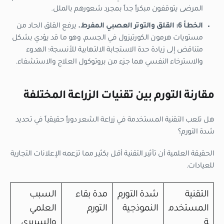
المرضى يتوقفون مبكراً جداً بمجرد شعورهم بالملل.
الخطأ 6: القلق والتوتر العصبي المفرط.
يرفع القلق الحاد من
مستويات هرمون الكورتيزول في الجسم، وهو ما قد يؤدي بشكل
متناقض إلى زيادة حدة الاستجابة الالتهابية للأنسجة؛ الهدوء
والاسترخاء النفسي هما جزء من بروتوكول العلاج والاستشفاء.
مقارنة التورم بين تقنيات الزراعة المختلفة
هل تلعب التقنية المستخدمة في زراعة الشعر دوراً حقيقياً في تحديد
شدة التورم؟
الحقيقة العلمية أن تأثير التقنية أقل بكثير مما تزعمه الإعلانات التجارية
للعيادات.
التقنية
شدة التورم
مدة بقاء
السبب
المستخدم
النموذجية
التورم
العلمي
ة
والسريري