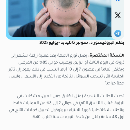
بقلم البروفيسور د. سونير تاتليديد •يوليو 202
6
النسخة المختصرة:
يصل تورم الجبهة بعد عملية زراعة الشعر إلى
ذروته في اليوم الثالث أو الرابع، ويصيب حوالي 85% من المرضى،
ويختفي تماماً في غضون 7 إلى 10 أيام. السبب في ذلك يعود إلى تأثير
الجاذبية التي تسحب السوائل الناتجة عن التخدير إلى الأسفل، وليس
خطأً جراحياً.
تحدث الحالات الشديدة (مثل انغلاق جفن العين، مشكلات في
الرؤية، غياب التناسق التام) في حوالي 2 إلى 3% من العمليات فقط
وتتطلب تدخلاً طبياً فورياً. الالتزام ببروتوكول تطبيق كمادات الثلج في
أول 48 ساعة يقلل من شدة التورم بنسبة تقارب 40%.