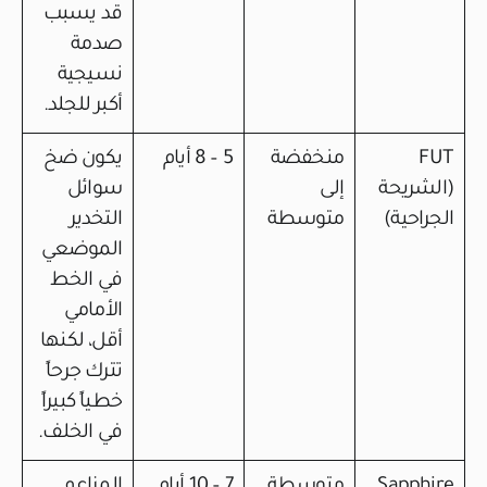
قد يسبب
صدمة
نسيجية
أكبر للجلد.
FUT
منخفضة
5 – 8 أيام
يكون ضخ
(الشريحة
إلى
سوائل
الجراحية)
متوسطة
التخدير
الموضعي
في الخط
الأمامي
أقل، لكنها
تترك جرحاً
خطياً كبيراً
في الخلف.
Sapphire
متوسطة
7 – 10 أيام
المزاعم