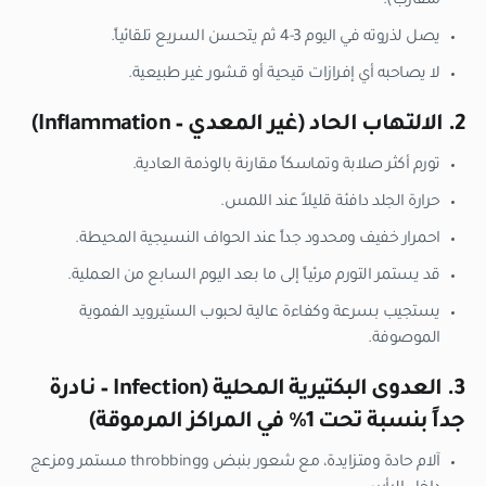
متقارب).
يصل لذروته في اليوم 3-4 ثم يتحسن السريع تلقائياً.
لا يصاحبه أي إفرازات قيحية أو قشور غير طبيعية.
2. الالتهاب الحاد (غير المعدي – Inflammation)
تورم أكثر صلابة وتماسكاً مقارنة بالوذمة العادية.
حرارة الجلد دافئة قليلاً عند اللمس.
احمرار خفيف ومحدود جداً عند الحواف النسيجية المحيطة.
قد يستمر التورم مرئياً إلى ما بعد اليوم السابع من العملية.
يستجيب بسرعة وكفاءة عالية لحبوب الستيرويد الفموية
الموصوفة.
3. العدوى البكتيرية المحلية (Infection – نادرة
جداً بنسبة تحت 1% في المراكز المرموقة)
آلام حادة ومتزايدة، مع شعور بنبض وthrobbing مستمر ومزعج