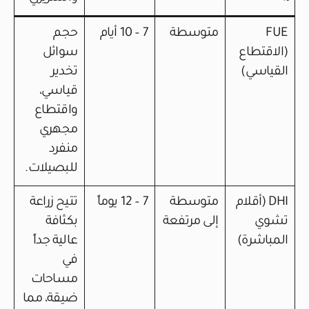
FUE
متوسطة
7 – 10 أيام
حجم
(الاقتطاع
سوائل
القياسي)
تخدير
قياسي،
واقتطاع
مجهري
منفرد
للبصيلات.
DHI (أقلام
متوسطة
7 – 12 يوماً
تتيح زراعة
تشوي
إلى مرتفعة
بكثافة
المباشرة)
عالية جداً
في
مساحات
ضيقة، مما