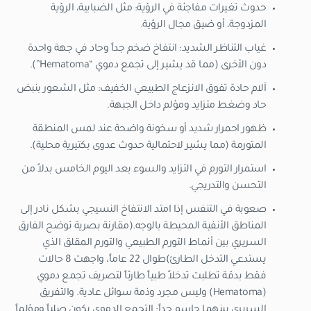
حدوث تغيرات مفاجئة في الرؤية: مثل الضبابية، الرؤية
المزدوجة، أو ضيق مجال الرؤية.
غياب التناظر الشديد: انتفاخ ضخم جداً وحاد في جهة واحدة
دون الأخرى (مما قد يشير إلى تجمع دموي “Hematoma”).
آلام حادة تفوق الانزعاج الطبيعي الخفيف: مثل الشعور بنبض
حاد وضغط متزايد ومؤلم داخل الجبهة.
ظهور احمرار شديد أو سخونة واضحة عند لمس المنطقة
المتورمة (مما يشير لاحتمالية حدوث عدوى بكتيرية محلية).
استمرار التورم في التزايد والسوء بعد اليوم الخامس بدلاً من
التحسن والتدريجي.
صعوبة في التنفس إذا امتد الانتفاخ النسيجي بشكل نادر إلى
المناطق الأنفية المحيطة بالوجه.
(مقارنة بصرية توضح الفارق
السريري بين أنماط التورم الطبيعي والتورم المقلق الذي
يستدعي التدخل الطارئ)
طوال 22 عاماً، واجهت 8 حالات
فقط بدقة تطلبت تدخلاً طبياً طارئاً لتصريف تجمع دموي
(Hematoma) وليس مجرد وذمة سوائل عادية. والتفريق
السريري بينهما حاسم جداً: التجمع الدموي يكون صلباً ومؤلماً