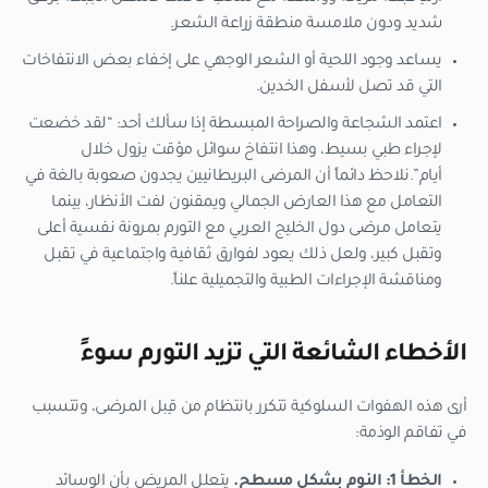
شديد ودون ملامسة منطقة زراعة الشعر.
يساعد وجود اللحية أو الشعر الوجهي على إخفاء بعض الانتفاخات
التي قد تصل لأسفل الخدين.
اعتمد الشجاعة والصراحة المبسطة إذا سألك أحد: “لقد خضعت
لإجراء طبي بسيط، وهذا انتفاخ سوائل مؤقت يزول خلال
أيام”.نلاحظ دائماً أن المرضى البريطانيين يجدون صعوبة بالغة في
التعامل مع هذا العارض الجمالي ويمقنون لفت الأنظار، بينما
يتعامل مرضى دول الخليج العربي مع التورم بمرونة نفسية أعلى
وتقبل كبير، ولعل ذلك يعود لفوارق ثقافية واجتماعية في تقبل
ومناقشة الإجراءات الطبية والتجميلية علناً.
الأخطاء الشائعة التي تزيد التورم سوءً
أرى هذه الهفوات السلوكية تتكرر بانتظام من قِبل المرضى، وتتسبب
في تفاقم الوذمة:
الخطأ 1: النوم بشكل مسطح.
يتعلل المريض بأن الوسائد