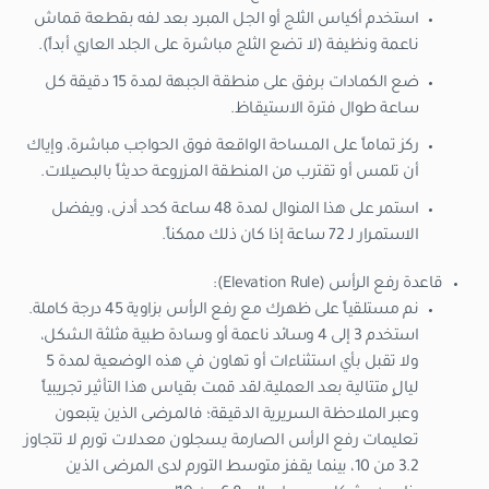
استخدم أكياس الثلج أو الجل المبرد بعد لفه بقطعة قماش
ناعمة ونظيفة (لا تضع الثلج مباشرة على الجلد العاري أبداً).
ضع الكمادات برفق على منطقة الجبهة لمدة 15 دقيقة كل
ساعة طوال فترة الاستيقاظ.
ركز تماماً على المساحة الواقعة فوق الحواجب مباشرة، وإياك
أن تلمس أو تقترب من المنطقة المزروعة حديثاً بالبصيلات.
استمر على هذا المنوال لمدة 48 ساعة كحد أدنى، ويفضل
الاستمرار لـ 72 ساعة إذا كان ذلك ممكناً.
قاعدة رفع الرأس (Elevation Rule):
نم مستلقياً على ظهرك مع رفع الرأس بزاوية 45 درجة كاملة.
استخدم 3 إلى 4 وسائد ناعمة أو وسادة طبية مثلثة الشكل،
ولا تقبل بأي استثناءات أو تهاون في هذه الوضعية لمدة 5
ليالٍ متتالية بعد العملية.لقد قمت بقياس هذا التأثير تجريبياً
وعبر الملاحظة السريرية الدقيقة؛ فالمرضى الذين يتبعون
تعليمات رفع الرأس الصارمة يسجلون معدلات تورم لا تتجاوز
3.2 من 10، بينما يقفز متوسط التورم لدى المرضى الذين