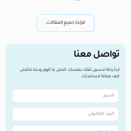
الجبهة كخط مستقيم تام دون مراعاة انحناءات الجمجمة
وتراجع الشعر الطبيعي مع العمر. مظهر اصطناعي جامد؛
الوقاية تعتمد على التعرجات المجهرية (Micro-
irregularities). مظهر شعر الدمية (Doll’s […]
…]
قراءة جميع المقالات
تواصل معنا
ابدأ رحلة تحسين ثقتك بنفسك. اتصل بنا اليوم ودعنا نناقش
كيف يمكننا مساعدتك.