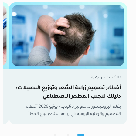
07 أغسطس 2026
06 أغسطس 6
أخطاء تصميم زراعة الشعر وتوزيع البصيلات:
دليلك لتجنب المظهر الاصطناعي
تق
بقلم البروفيسور د. سونير تاتليديد • يونيو 2026 أخطاء
التصميم والرعاية اليومية في زراعة الشعر نوع الخطأ
والتصميم السبب والآلية الجراحية/السلوكية النتيجة
الظاهرة والحل الطبي الوقائي خط شعر هندسي حاد رسم
مس