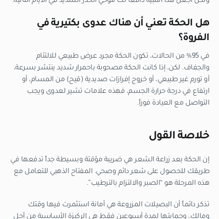
ولكن اجعل هذا التنبيه دافعاً لك لتوخي الحذر الشديد في الأيام التالية.
هل الحكة تعني أن هناك عدوى بكتيرية في
الفروة؟
في 95% من الحالات، تكون الحكة مجرد عرض طبيعي للالتئام
والجفاف. لكن، إذا كانت الحكة مصحوبة باحمرار شديد ينتشر بسرعة،
أو تورم غير طبيعي، أو خروج إفرازات صديدية (قيح) من المسام، أو
ارتفاع في درجة حرارة الجسم، فهذه علامات تشير لعدوى ويجب
التواصل مع العيادة فوراً.
خلاصة القول
إن الحكة بعد زراعة الشعر هي ضريبة مؤقتة وبسيطة جداً تدفعها في
طريقك للحصول على شعر دائم وصحي. المفتاح الذهبي للتعامل مع
هذه المرحلة هو “الصبر والالتزام بالترطيب”.
تذكر دائماً أن البصيلات المزروعة هي أمانة استثمرت فيها وقتك
ومالك، وحمايتها لمدة أسبوعين فقط هي الركيزة الأساسية من أجل