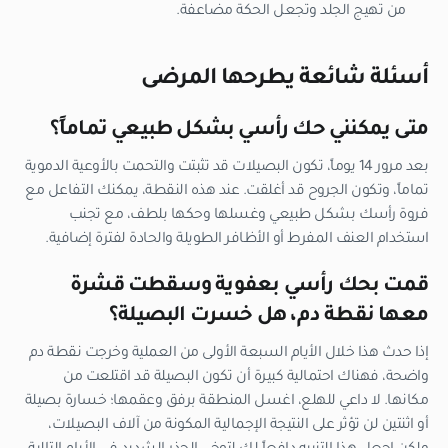
من تهيج الجلد وتجعل الحكة مضاعفة.
أسئلة شائعة يطرحها المرضى
متى يمكنني حك رأسي بشكل طبيعي تماماً؟
بعد مرور 14 يوماً، تكون البصيلات قد تثبتت والتحمت بالأوعية الدموية
تماماً، وتكون الجروح قد أغلقت. عند هذه النقطة، يمكنك التفاعل مع
فروة رأسك بشكل طبيعي وغسلها وحكها بلطف، مع تجنب
استخدام العنف المفرط أو الأظافر الطويلة والحادة لفترة إضافية.
قمت بحك رأسي بعفوية وسقطت قشرة
معها نقطة دم، هل خسرت البصيلة؟
إذا حدث هذا خلال الأيام السبعة الأولى من العملية وخرجت نقطة دم
واضحة، فهناك احتمالية كبيرة أن تكون البصيلة قد اقتلعت من
مكانها. لا داعي للهلع، اغسل المنطقة برفق وعقمها؛ خسارة بصيلة
أو اثنتين لن تؤثر على النتيجة الإجمالية المكونة من آلاف البصيلات،