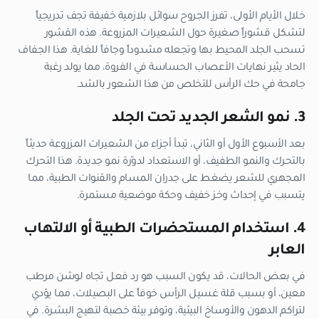
خلال الأيام الأولى، تفرز الجروح سوائل بلازمية خفيفة تجف تدريجياً
لتشكل قشوراً صغيرة حول الشعيرات المزروعة. هذه القشور
تسحب الجلد المحيط بها وتجعله مشدوداً وجافاً للغاية. هذا الجفاف
الحاد يثير نهايات الأعصاب الحساسة في الفروة، مما يولد رغبة
جامحة في حك الرأس للتخلص من هذا الشعور بالشد.
3. نمو الشعر الجديد تحت الجلد
بعد الأسبوع الأول أو الثاني، تبدأ أجزاء من الشعيرات المزروعة حديثاً
بالتحرك والنمو الطفيف، أو الاستعداد لدوّرة نمو جديدة. هذا التحرك
المجهري للشعر يضغط على جدران المسام والقنوات الطبية، مما
يتسبب في إحداث وخز خفيف وحكة موضعية مستمرة.
4. استخدام المستحضرات الطبية أو الالتهاب
العابر
في بعض الحالات، قد يكون السبب هو رد فعل تجاه لوشن مرطب
معين، أو بسبب قلة غسيل الرأس خوفاً على البصيلات، مما يؤدي
لتراكم الدهون والأوساخ البيئية، وتوفر بيئة خصبة لتهيج البشرة. في