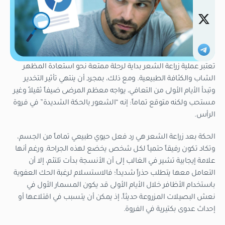
تعتبر عملية زراعة الشعر بداية لرحلة ممتعة نحو استعادة المظهر
الشاب والكثافة الطبيعية. ومع ذلك، بمجرد أن ينتهي تأثير التخدير
وتبدأ الأيام الأولى من التعافي، يواجه معظم المرضى ضيفاً ثقيلاً وغير
مستحب ولكنه متوقع تماماً: إنه “الشعور بالحكة الشديدة” في فروة
الرأس.
الحكة بعد زراعة الشعر هي رد فعل حيوي طبيعي تماماً من الجسم،
وتكاد تكون رفيقاً حتمياً لكل شخص يخضع لهذه الجراحة. ورغم أنها
علامة إيجابية تشير في الغالب إلى أن الأنسجة بدأت تلتئم، إلا أن
التعامل معها يتطلب حذراً شديداً؛ فالاستسلام لرغبة الحك العفوية
باستخدام الأظافر خلال الأيام الأولى قد يكون المسمار الأول في
نعش البصيلات المزروعة حديثاً، إذ يمكن أن يتسبب في اقتلاعها أو
إحداث عدوى بكتيرية في الفروة.