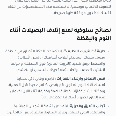
بخاخاً موضعياً يحتوي على نسبة ضئيلة جداً من الهيدروكورتيزون
لتخفيف الالتهاب موضعياً. لا تستخدم هذه المستحضرات من تلقاء
نفسك أبداً دون موافقة طبية صريحة.
نصائح سلوكية لمنع إتلاف البصيلات أثناء
النوم واليقظة
طريقة “التربيت اللطيف”:
إذا أصبحت الحكة لا تُطاق في منطقة
معينة، يمكنك استخدام أطراف أصابعك (وليس الأظافر)
والضغط برفق شديد (التربيت الهادئ) فوق المنطقة أو حولها
لتشتيت العصب، وتجنب تماماً حركات السحب أو الكشط.
قص الأظافر وارتداء القفازات:
كإجراء وقائي ذكي لحماية
نفسك أثناء النوم العفوي، قم بقص أظافرك جيداً قبل العملية،
ويمكنك ارتداء قفازات قطنية ناعمة وخفيفة أثناء الليل لضمان
عدم إلحاق الضرر برأسك إذا حككته لا إرادياً.
تجنب التعرق والحرارة:
ابتعد عن أشعة الشمس المباشرة،
والمجهود البدني الشاق، وغرف الساونا؛ فالتعرق يفرز أملاحاً تزيد