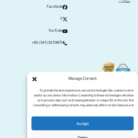
مقالات
Facebook
X
YouTube
+90 (541) 8259975
Manage Consent
To provide the best experiences, we use technologies like cookies to store
and/or access device information. Consenting to these technologies will allow
us to process data such as browsing behavior or unique IDs on this site. Not
consenting or withdrawing consent, may adversely affect certain features and
functions.
Accept
سياسة الخصوصية
شروط الخدمة
جميع الحقوق محفوظة لموقع كلينيكانا لعام 2026
Deny