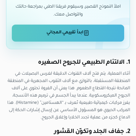
املأ النموذج القصير، وسيقوم فريقنا الطبي بمراجعة حالتك
والتواصل معك.
ابدأ تقييمي المجاني
1. الالتئام الطبيعي للجروح الصغيره
أثناء العملية، يتم فتح آلاف القنوات الدقيقة لغرس البصيلات في
المنطقة المستقبلة، بالتوازي مع آلاف الثقوب المجهرية في المنطقة
المانحة نتيجة اقتطاع الطعوم. هذا يعني أن الفروة تحتوي على آلاف
الجروح الميكروسكوبية. عندما يبدأ الجسم في ترميم هذه الأنسجة،
يفرز مركبات كيميائية طبيعية تُعرف بـ “الهستامين” (Histamine). هذا
المركب الحيوي هو المسؤول الأساسي عن إرسال إشارات الحكة إلى
الدماغ كجزء من عملية تجدد الخلايا وإغلاق الجروح.
2. جفاف الجلد وتكوّن القشور