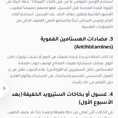
استخدم اللوشن الموصى به من قبل أطباء “كلينيكانا” بدقة؛ اتركه على
الفروة للمدة المحددة قبل الغسيل، فهو مصمم خصيصاً لتطريت
القشور القاسية وتقليل جفاف الجلد. عند الغسيل، استخدم الماء
الفاتر (وليس الساخن أبداً) والشامبو الطبي اللطيف الخالي من
الكيماويات القاسية.
3. مضادات الهستامين الفموية
(Antihistamines)
إذا كانت الحكة شديدة لدرجة تمنعك من النوم أو تشتت تركيزك خلال
اليوم، يمكنك استشارة طبيبك المعالج لوصف حبوب مضادة
للهستامين (مثل السيتريزين أو اللوراتادين). هذه الحبوب تقلل من رد
الفعل التحسسي للجسم وتساعدك على الاسترخاء والنوم الهادئ
دون التفكير في حك رأسك.
4. غسول أو بخاخات الستيرويد الخفيفة (بعد
الأسبوع الأول)
في الحالات التي تعاني من حكة مفرطة وعنيدة جداً، قد يصف الطبيب