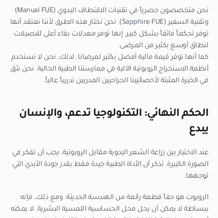
نحن متخصصون حصرياً في تقنيات الاقتطاف اليدوي (Manual FUE)
وتقنية السفير (Sapphire FUE). نحن نختار هذه الطرق لأننا نعتقد أنها
توفر تحكماً فائقاً بشكل كبير. إنها توفر معدلات بقاء أعلى للبصيلات
لنطاق أوسع بكثير من المرضى.
كما أنها توفر قيمة مالية أفضل بكثير لمرضانا. لذلك، نحن لا نستخدم
أنظمة الاستخراج الروبوتية الآلية في ممارستنا الطبية الحالية. نحن نثق
في الخبرة المثبتة لأخصائيينا الجراحيين المدربين تدريباً عالياً.
الحكم النهائي: التكنولوجيا تدعم، والإنسان
يبدع
عند الاختيار بين زراعة الشعر اليدوية مقابل الروبوتية، يجب أن تفكر في
الصورة الكبيرة. تذكر أن الأداة الطبية جيدة فقط بقدر جودة الأيدي التي
توجهها.
الروبوت هو حقاً قطعة رائعة من الهندسة الحديثة. ومع ذلك، فإنه
ببساطة لا يمكن أن يحل محل الحساسية اللمسية البشرية. لا يمكنه