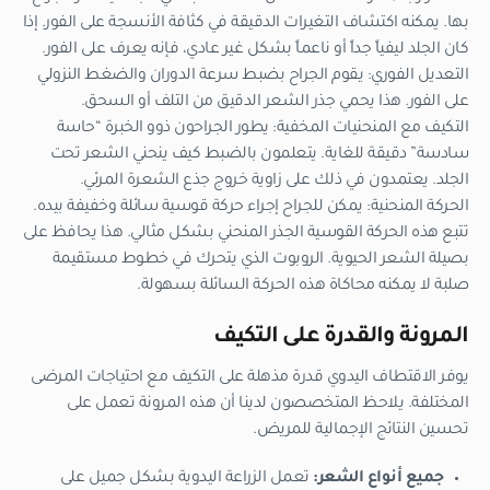
بها. يمكنه اكتشاف التغيرات الدقيقة في كثافة الأنسجة على الفور. إذا
كان الجلد ليفياً جداً أو ناعماً بشكل غير عادي، فإنه يعرف على الفور.
التعديل الفوري: يقوم الجراح بضبط سرعة الدوران والضغط النزولي
على الفور. هذا يحمي جذر الشعر الدقيق من التلف أو السحق.
التكيف مع المنحنيات المخفية: يطور الجراحون ذوو الخبرة “حاسة
سادسة” دقيقة للغاية. يتعلمون بالضبط كيف ينحني الشعر تحت
الجلد. يعتمدون في ذلك على زاوية خروج جذع الشعرة المرئي.
الحركة المنحنية: يمكن للجراح إجراء حركة قوسية سائلة وخفيفة بيده.
تتبع هذه الحركة القوسية الجذر المنحني بشكل مثالي. هذا يحافظ على
بصيلة الشعر الحيوية. الروبوت الذي يتحرك في خطوط مستقيمة
صلبة لا يمكنه محاكاة هذه الحركة السائلة بسهولة.
المرونة والقدرة على التكيف
يوفر الاقتطاف اليدوي قدرة مذهلة على التكيف مع احتياجات المرضى
المختلفة. يلاحظ المتخصصون لدينا أن هذه المرونة تعمل على
تحسين النتائج الإجمالية للمريض.
جميع أنواع الشعر:
تعمل الزراعة اليدوية بشكل جميل على