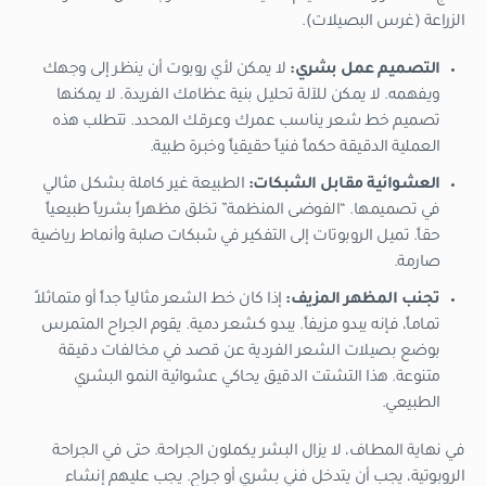
الزراعة (غرس البصيلات).
التصميم عمل بشري:
لا يمكن لأي روبوت أن ينظر إلى وجهك
ويفهمه. لا يمكن للآلة تحليل بنية عظامك الفريدة. لا يمكنها
تصميم خط شعر يناسب عمرك وعرقك المحدد. تتطلب هذه
العملية الدقيقة حكماً فنياً حقيقياً وخبرة طبية.
العشوائية مقابل الشبكات:
الطبيعة غير كاملة بشكل مثالي
في تصميمها. “الفوضى المنظمة” تخلق مظهراً بشرياً طبيعياً
حقاً. تميل الروبوتات إلى التفكير في شبكات صلبة وأنماط رياضية
صارمة.
تجنب المظهر المزيف:
إذا كان خط الشعر مثالياً جداً أو متماثلاً
تماماً، فإنه يبدو مزيفاً. يبدو كشعر دمية. يقوم الجراح المتمرس
بوضع بصيلات الشعر الفردية عن قصد في مخالفات دقيقة
متنوعة. هذا التشتت الدقيق يحاكي عشوائية النمو البشري
الطبيعي.
في نهاية المطاف، لا يزال البشر يكملون الجراحة. حتى في الجراحة
الروبوتية، يجب أن يتدخل فني بشري أو جراح. يجب عليهم إنشاء