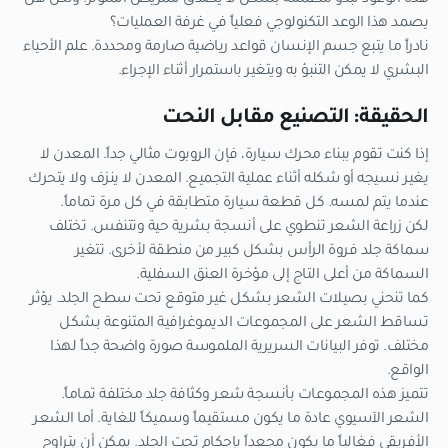
هذه الوعود تبدو مطمئنة بشكل لا يصدق للمريض المتوتر. ولكن هل
يصمد هذا الوعد التكنولوجي فعلياً في غرفة العمليات؟
نادراً ما يتبع جسم الإنسان قواعد رياضية صارمة ومحددة. علم الأحياء
البشري لا يمكن التنبؤ به ويتغير باستمرار أثناء الإجراء.
الحقيقة: التصنيع مقابل النحت
إذا كنت تقوم ببناء محرك سيارة، فإن الروبوت مثالي جداً. المعدن لا
يغير نسيجه أو شكله أثناء عملية التجميع. المعدن لا ينزف ولا يتحرك
عندما يتم لمسه. كل قطعة سيارة متطابقة في كل مرة تماماً.
لكن زراعة الشعر تنطوي على أنسجة بشرية حية وتتنفس. تختلف
سماكة جلد فروة الرأس بشكل كبير من منطقة لأخرى. تتغير
السماكة من أعلى التاج إلى مؤخرة العنق السفلية.
كما تنحني بصيلات الشعر بشكل غير متوقع تحت سطح الجلد. يؤثر
تساقط الشعر على المجموعات الديموغرافية المتنوعة بشكل
مختلف. توفر البيانات السريرية الملموسة صورة واضحة جداً لهذا
الواقع.
تتميز هذه المجموعات بأنسجة شعر وكثافة جلد مختلفة تماماً.
الشعر الآسيوي عادة ما يكون مستقيماً وسميكاً للغاية. أما الشعر
الأفريقي فغالباً ما يكون مجعداً بإحكام تحت الجلد. يمكن أن يتراوح