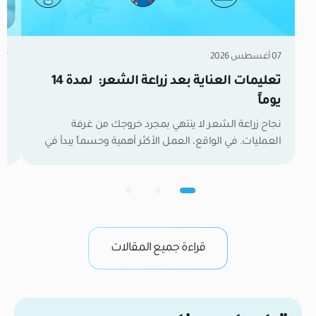
07 أغسطس 2026
07 أغسطس 6
تعليمات العناية بعد زراعة الشعر: لمدة 14
زر
يوماً
مل
نجاح زراعة الشعر لا ينتهي بمجرد خروجك من غرفة
العمليات. في الواقع، العمل الأكثر أهمية وحسماً يبدأ في
تع
اللحظة التي تغادر فيها العيادة. الأسبوعان الأولان هما
وا
الفترة الفاصلة التي تحدد نتائجك النهائية. خلال هذا الوقت،
لح
تكون بصيلات الشعر الجديدة كائنات حية وهشة تعمل
ال
بجد لتأسيس إمدادات الدم وتثبيت نفسها في فروة رأسك.
في
من واقع خبرتنا […]
وب
قراءة جميع المقالات