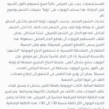
للمستشعرات. يجب على المرضى غالباً صبغ شعرهم باللون الأسود
قبل الجراحة. هذا يساعد الروبوت على “رؤية” بصيلات الشعر بوضوح
تام.
تحديات الشعر المجعد: يحسب الروبوت زاوية الشعر بناءً على الساق
المرئي. لا يمكنه رؤية كيف ينحني الشعر تحت الجلد. إذا انحنى الشعر
للداخل، كما هو الحال في الشعر الأفريقي، تنشأ مشاكل. يمكن
للثقب المستقيم للروبوت أن يقطع الجذر المخفي بسهولة. هذا
الضرر يسمى (القطع العرضي للبصيلة)، وهو يقتل البصيلة.
الافتقار إلى الملاحظة اللمسية: لا تستطيع الذراع الروبوتية “الشعور”
بالأنسجة البشرية. إذا كان الجلد قاسياً بشكل غير متوقع، فإن
الروبوت يدفع بشكل أعمى. يضبط الجراح البشري ضغطه أو زاويته
على الفور. يشرع الروبوت ببساطة في حسابه الرياضي المحدد
مسبقاً. يمكن أن يؤدي هذا النقص في الشعور إلى ارتفاع معدلات
التلف في فروة الرأس الصعبة.
التكلفة العالية: الآلات الروبوتية باهظة الثمن بشكل لا يصدق للبناء.
تكلف العيادات مئات الآلاف من الدولارات لتأجيرها وصيانتها. يتم تمرير
هذه التكلفة العامة المرتفعة مباشرة إلى المريض. هذا غالباً ما يجعل
الإجراء الروبوتي أكثر تكلفة بنسبة 30٪ إلى 50٪. هذه التكلفة الإضافية