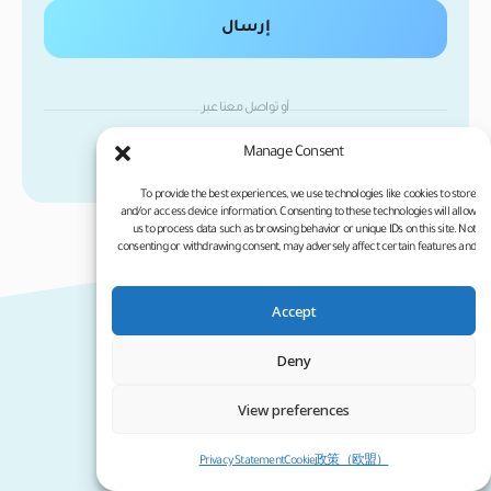
إرسال
أو تواصل معنا عبر
Manage Consent
To provide the best experiences, we use technologies like cookies to store
and/or access device information. Consenting to these technologies will allow
us to process data such as browsing behavior or unique IDs on this site. Not
consenting or withdrawing consent, may adversely affect certain features and
functions.
Accept
زراعة الشعر
معلومات مفيدة
Deny
عملية زرع الشعر بتقنية اقتطاف FUE
تجارب زراعة الشعر
View preferences
زراعة الشعر بتقنية DHI
التكلفة
زراعة اللحية والذقن
النتائج
Privacy Statement
Cookie政策（欧盟）
زراعة الحواجب
آراء المرضى