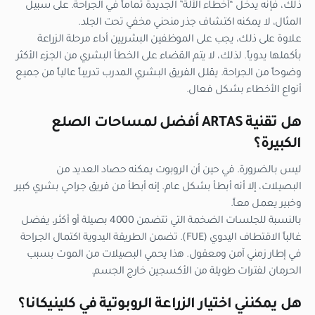
ذلك، فإنه يدخل “أخطاء الآلة” الجديدة تماماً في الجراحة. على سبيل
المثال، لا يمكنه اكتشاف جذر منحني مخفي تحت الجلد.
علاوة على ذلك، يجب على الموظفين البشريين أداء مرحلة الزراعة
بأكملها يدوياً. لذلك، لا يتم القضاء على الخطأ البشري من الجزء الأكثر
وضوحاً من الجراحة. يقلل الفريق البشري المدرب تدريباً عالياً من جميع
أنواع الأخطاء بشكل فعال.
هل تقنية ARTAS أفضل لمساحات الصلع
الكبيرة؟
ليس بالضرورة. في حين أن الروبوت يمكنه حصاد العديد من
البصيلات، إلا أنه أبطأ بشكل عام. إنه أبطأ من فريق جراحي بشري كبير
وخبير يعمل معاً.
بالنسبة للجلسات الضخمة التي تتضمن 4000 بصيلة أو أكثر، يفضل
غالباً الاقتطاف اليدوي (FUE). تضمن الطريقة اليدوية اكتمال الجراحة
في إطار زمني آمن ومعقول. هذا يحمي البصيلات من الموت بسبب
الحرمان لفترات طويلة من الأكسجين خارج الجسم.
هل يمكنني اختيار الزراعة الروبوتية في كلينيكانا؟