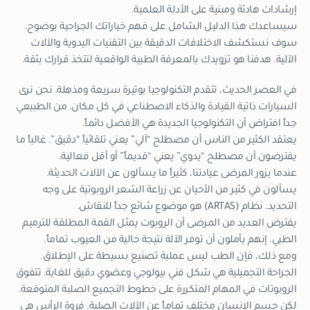
إرشادات هادئة ومبنية على الأدلة العلمية.
سيساعدك هذا الدليل الشامل على فهم خياراتك الجراحية بوضوح.
سوف نستكشف الاختلافات الدقيقة بين التقنيات اليدوية والآلات
الآلية. هدفنا هو تزويدك بالمعرفة الطبية الواقعية لتتخذ قرارك بثقة.
في العصر الحديث، تتقدم التكنولوجيا بوتيرة سريعة ومذهلة. نحن نرى
السيارات ذاتية القيادة والذكاء الاصطناعي في كل مكان. من الطبيعي
جداً افتراض أن التكنولوجيا الجديدة هي الأفضل دائماً.
يعتقد الكثير من الناس أن مصطلح “آلي” يعني تلقائياً “دقيق”. غالباً ما
يفترضون أن مصطلح “يدوي” يعني “قديماً” أو أقل فعالية.
عندما يزور المرضى عيادتنا، كثيراً ما يسألون عن الآلات الحديثة.
يسألون في كثير من الأحيان عن زراعة الشعر الروبوتية على وجه
التحديد. نظام (ARTAS) هو موضوع شائع جداً للنقاش.
يفترض العديد من المرضى أن الروبوت يمثل القمة المطلقة للترميم
الطبي. إنهم يأملون أن توفر الآلة نتيجة خالية من العيوب تماماً.
ومع ذلك، فإن الطب ليس عملية تصنيع بسيطة على الإطلاق.
الجراحة التجميلية هي شكل فني بيولوجي وعضوي دقيق للغاية. تتفوق
الروبوتات في المهام المتكررة على خطوط التجميع الصلبة المتوقعة.
لكن جسم الإنسان مختلف تماماً عن الآلات الصلبة. فروة الرأس هي