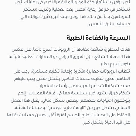
نحن نؤمن باستثمار هذه الموارد المالية مرة أخرى في رعايتك. نحن
نستثمر في مرافق رعاية أفضل بعد العملية وتدريب مستمر
للموظفين بدلاً من ذلك. هذا يوفر قيمة أكبر بكثير لأموالك التي
كسبتها بشق الأنفس.
السرعة والكفاءة الطبية
هناك أسطورة شائعة مفادها أن الروبوتات أسرع دائماً. على عكس
هذا الاعتقاد الشائع، فإن الفريق الجراحي ذو المهارات العالية غالباً ما
يكون أسرع بكثير.
تتطلب الروبوتات معايرة متكررة وإعادة تنظيم مستمرة. يجب على
الطاقم الطبي تنظيف عدسات الكاميرا بشكل متكرر. يجب عليهم
ضبط شبكة الشد غير المريحة على رأسك باستمرار.
يتدفق فريق بشري خبير بسلاسة معاً في غرفة العمليات. إنهم
يتوقعون احتياجات بعضهم البعض بشكل مثالي. يقلل هذا العمل
الجماعي بشكل كبير من “الوقت خارج الجسم” لبصيلاتك الهشة.
الحفاظ على البصيلات خارج الجسم لفترة أقل يحسن معدلات بقائها
على قيد الحياة بشكل كبير.