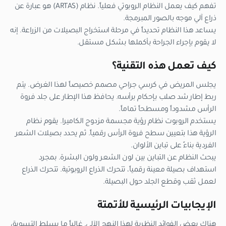
تفهم كيف يعمل النظام الروبوتي فعلياً. نظام (ARTAS) هو عبارة عن
ذراع آلي موجه بالصور المبرمجة.
يساعد هذا النظام تحديداً في مرحلة استخراج البصيلات من الزراعة. إنه
لا يقوم بإجراء الجراحة بأكملها بشكل مستقل.
كيف تعمل هذه التقنية؟
يجلس المريض في كرسي جراحي مصمم خصيصاً لهذا الغرض. يتم
ربط إطار شد صلب بإحكام برأسه. يحافظ هذا الإطار على جلد فروة
الرأس مشدوداً ومسطحاً تماماً.
يستخدم الروبوت نظام رؤية مجسمة مزدوج الكاميرا. يقوم نظام
الرؤية هذا بتعيين سطح فروة الرأس رقمياً. ثم يحدد بصيلات الشعر
الفردية بناءً على تباين الألوان.
يبحث النظام عن التباين بين لون الشعر ولون البشرة. بمجرد
استهداف بصيلة معينة رقمياً، تتحرك الذراع الروبوتية. تتحرك الذراع
لعمل ثقب وقطع الجلد حول البصيلة.
الإيجابيات الرئيسية للأتمتة
هناك بعض الفوائد النظرية لهذا النهج الآلي. غالباً ما يسلط التسويق