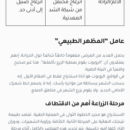
الألم/الراحة
انزعاج محتمل
انزعاج ضئيل
من شبكة الشد
إلى أدنى حد.
المعدنية.
عامل “المظهر الطبيعي”
يحمل العديد من المرضى مفهوماً خاطئاً شائعاً حول الجراحة. إنهم
يعتقدون أن “الروبوت يقوم بعملية الزرع بأكملها”. هذا غير صحيح
واقعياً في البيئة الطبية.
في الواقع، الروبوت هو أداة استخراج فقط في المقام الأول. إنه
يسحب الشعر ببساطة من مؤخرة رأسك. إنه لا يصمم خط شعرك
الأمامي الجديد. ولا يقوم بزرع الشعر في مناطق الصلع.
مرحلة الزراعة أهم من الاقتطاف
الاستخراج هو مجرد الخطوة الأولى في العملية الطبية. تعتمد طبيعة
نتيجتك النهائية على المرحلة الثانية. الكثافة، وزاوية الشعيرات، ودوران
التاج كلها أمور حاسمة. يتم تحديد هذه العناصر بالكامل أثناء مرحلة