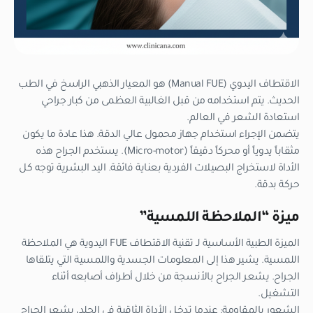
الاقتطاف اليدوي (Manual FUE) هو المعيار الذهبي الراسخ في الطب
الحديث. يتم استخدامه من قبل الغالبية العظمى من كبار جراحي
استعادة الشعر في العالم.
يتضمن الإجراء استخدام جهاز محمول عالي الدقة. هذا عادة ما يكون
مثقاباً يدوياً أو محركاً دقيقاً (Micro-motor). يستخدم الجراح هذه
الأداة لاستخراج البصيلات الفردية بعناية فائقة. اليد البشرية توجه كل
حركة بدقة.
ميزة “الملاحظة اللمسية”
الميزة الطبية الأساسية لـ تقنية الاقتطاف FUE اليدوية هي الملاحظة
اللمسية. يشير هذا إلى المعلومات الجسدية واللمسية التي يتلقاها
الجراح. يشعر الجراح بالأنسجة من خلال أطراف أصابعه أثناء
التشغيل.
الشعور بالمقاومة: عندما تدخل الأداة الثاقبة في الجلد، يشعر الجراح