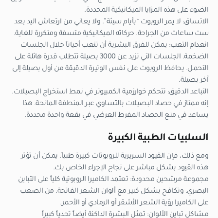
الضوء على هذه المزايا الميكانيكية المحددة.
الاتساق: لا يمر الروبوت “بأيام سيئة”. ولا يعاني من ارتعاش اليد بعد
ست ساعات من الجراحة. حركاته الميكانيكية متسقة ومتكررة للغاية.
انعدام التعب: يمكن للفرق البشرية أن تتعب أحياناً خلال الجلسات
الضخمة. الجلسات التي تزيد عن 3000 بصيلة تتطلب قدرة هائلة على
التحمل. يحافظ الروبوت على نفس الوتيرة الدقيقة من أول بصيلة إلى
آخر بصيلة.
التباعد الدقيق: تتحكم خوارزمية الكمبيوتر في نمط استخراج البصيلات.
إنه ممتاز في حصاد البصيلات بالتساوي عبر المنطقة المانحة. هذا
يساعد في منع الحصاد المفرط العرضي في بقعة واحدة محددة.
السلبيات الطبية الكبيرة
ومع ذلك، فإن القيود السريرية للروبوتات كبيرة طبياً. يمكن أن تؤثر
هذه القيود بشكل مباشر على نجاح الإجراء الخاص بك.
مجموعة مرشحين محدودة: تعتمد الكاميرا الروبوتية كلياً على التباين
البصري. وتكافح بشكل كبير مع ألوان الشعر الفاتحة. من الصعب
على الكاميرا رؤية الشعر الأشقر أو الرمادي أو الأحمر.
مشاكل تباين الألوان: تمثل البشرة الداكنة أيضاً تحدياً كبيراً