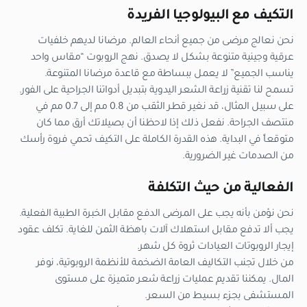
التكيف مع البيولوجيا الفريدة
نحن نعالج مرضى من جميع أنحاء العالم. مرضانا لديهم خلفيات
عرقية وجينية متنوعة بشكل لا يصدق. نهج الروبوت “مقاس واحد
يناسب الجميع” لا يعمل ببساطة مع قاعدة مرضانا المتنوعة.
تسمح لنا تقنية زراعة الشعر اليدوية بتبديل أدواتنا الجراحية على الفور.
على سبيل المثال، قد نغير قطر الثقب من 0.8 مم إلى 0.7 مم في
منتصف الجراحة. نفعل ذلك إذا لاحظنا أن بصيلاتك أرق مما كان
متوقعاً في البداية. هذه القدرة الكاملة على التكيف تحمي فروة رأسك
من الصدمات غير الضرورية.
الفعالية من حيث التكلفة
نحن نؤمن بأنه يجب على المرضى الدفع مقابل الخبرة الطبية الفعلية.
يجب ألا تدفع مقابل استهلاك آلات باهظة الثمن للغاية. تكلف عقود
إيجار الروبوتات العيادات ثروة كل شهر.
من خلال تجنب التكاليف العامة الضخمة للأنظمة الروبوتية، نوفر
المال. يمكننا تقديم عمليات زراعة شعر متميزة على مستوى
المستشفى بجزء بسيط من السعر.