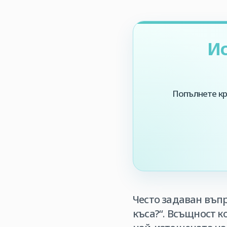
Ис
Попълнете кр
Често задаван въпр
къса?“. Всъщност к