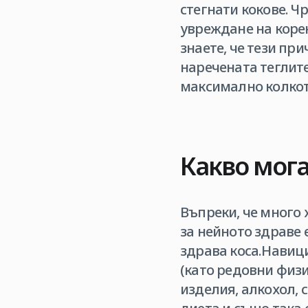
стегнати кокове. Ч
увреждане на корен
знаете, че тези пр
наречената теглите
максимално колкото
Какво мога
Въпреки, че много 
за нейното здраве 
здрава коса.Навици
(като редовни физ
изделия, алкохол, 