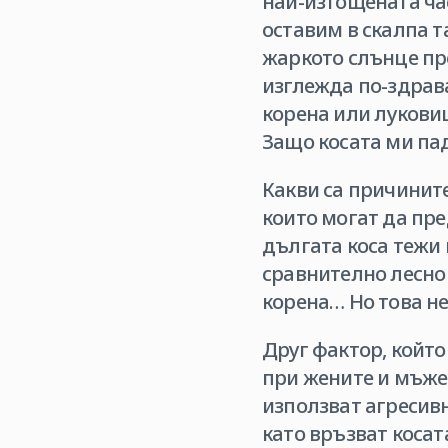
най-изтощената час
оставим в скалпа т
жаркото слънце пр
изглежда по-здрав
корена или луковиц
Защо косата ми пад
Какви са причините
които могат да пре
дългата коса тежи п
сравнително лесно 
корена… Но това не
Друг фактор, който
при жените и мъжет
използват агресивн
като връзват косат