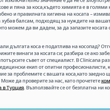
от изключително значение е да не се злоупотр
ове и пяна за коса,където химията е в голями
бено и правилната хигиена на косата – измиван
 хубав балсам, подходящ за нуждите на вашата
ито можем да ви дадем, за да запазите косата 
али дългата коса е податлива на косопад? Отго
рижите винаги за косата си; разбира се ако за
 потърсите съвет от специалист. В Clinicana ра
медицински екип от опитни професионалисти, 
ие за проблемите с вашата коса,като заедно 
 Може да проверите за нас, като прочетете
ком
а в Турция
. Възползвайте се от безплатна ни к