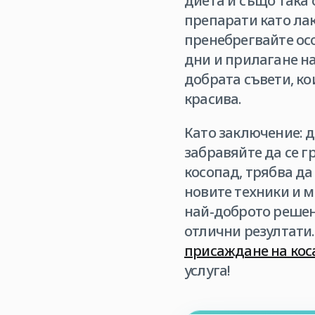
диета и също така 
препарати като лак
пренебрегвайте осо
дни и прилагане на
добрата съвети, ко
красива.
Като заключение: д
забравяйте да се г
косопад, трябва да
новите техники и 
най-доброто решен
отлични резултати.
присаждане на кос
услуга!