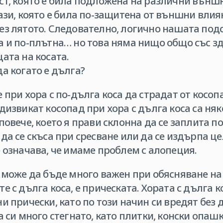
т, която е била подложена на различни външн
ази, която е била по-защитена от външни вли
ез лятото. Следователно, логично нашата под
а и по-плътна… но това няма нищо общо със з
ата на косата.
а когато е дълга?
 при хора с по-дълга коса да страдат от косоп
дизвикат косопад при хора с дълга коса са ня
овече, което я прави склонна да се заплита по-
да се скъса при сресване или да се издърпа це
 означава, че имаме проблем с алопеция.
 може да бъде много важен при обясняване на 
е с дълга коса, е прическата. Хората с дълга к
и прически, като по този начин си вредят без д
а си много стегнато, като плитки, конски опаш