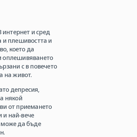
В интернет и сред
а и плешивостта и
во, което да
ри оплешивяването
ързани с в повечето
а на живот.
ато депресия,
на някой
 ви от приемането
 и най-вече
 може да бъде
н.