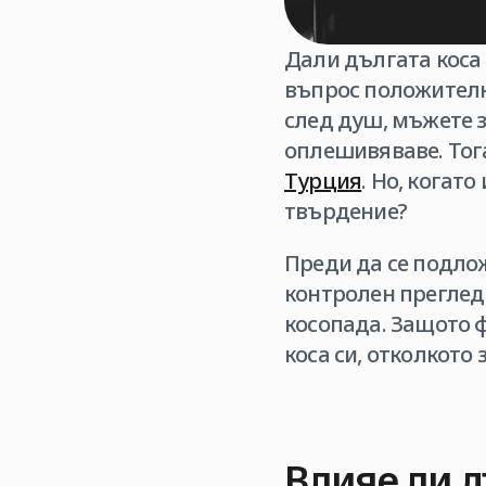
Дали дългата коса 
въпрос положителн
след душ, мъжете з
оплешивяваве. Тога
Турция
. Но, когат
твърдение?
Преди да се подлож
контролен преглед 
косопада. Защото ф
коса си, отколкото
Влияе ли д