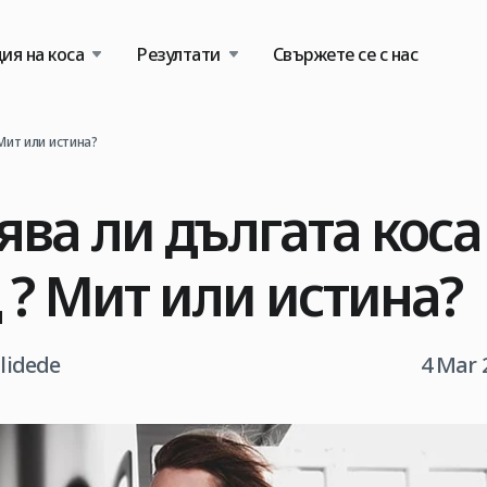
ия на коса
Резултати
Свържете се с нас
Мит или истина?
ва ли дългата коса
 ? Мит или истина?
tlidede
4 Mar 