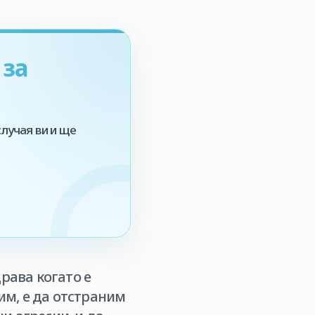
 за
лучая ви и ще
рава когато е
вим, е да отстраним