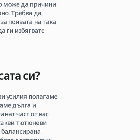
ето може да причини
вно. Трябва да
за появата на така
да ги избягвате
сата си?
кви усилия полагаме
маме дълга и
анат част от вас
якакви тютюневи
, балансирана