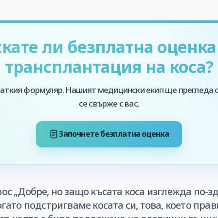
кате ли безплатна оценка
трансплантация на коса?
аткия формуляр. Нашият медицински екип ще прегледа с
се свърже с вас.
Започнете безплатна оценка
ос „Добре, но защо късата коса изглежда по-зд
огато подстригваме косата си, това, което пра