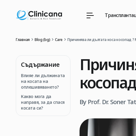
Трансплантац
Главная
Blog (bg)
Care
Причинява ли дългата коса косопад ? 
Причиня
Съдържание
косопад
Влияе ли дължината
на косата на
оплешивяването?
Какво мога да
By Prof. Dr. Soner Ta
направя, за да спася
косата си?