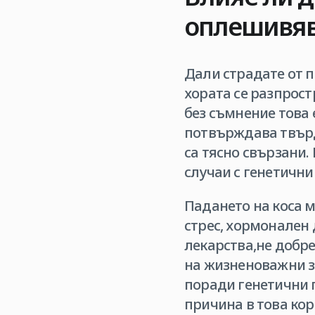
оплешивяв
Дали страдате от п
хората се разпрост
без съмнение това 
потвърждава твърд
са тясно свързани.
случаи с генетични
Падането на коса 
стрес, хормонален 
лекарства,не добр
на жизненоважни з
поради генетични 
причина в това кор