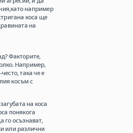
и агресии, и да
яния,като например
стригана коса ще
дравината на
ад? Факторите,
колко. Например,
често, така че е
лия косъм с
загубата на коса
оса понякога
а го осъзнават,
ки или различни