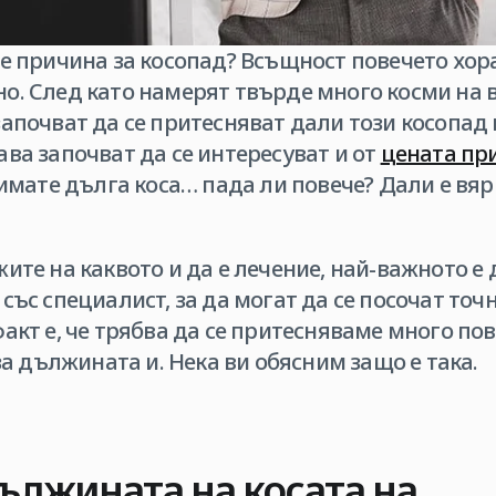
е причина за косопад? Всъщност повечето хора
о. След като намерят твърде много косми на 
апочват да се притесняват дали този косопад 
ва започват да се интересуват и от
цената при
о имате дълга коса… пада ли повече? Дали е вяр
ите на каквото и да е лечение, най-важното е
със специалист, за да могат да се посочат точ
акт е, че трябва да се притесняваме много пов
 за дължината и. Нека ви обясним защо е така.
ължината на косата на