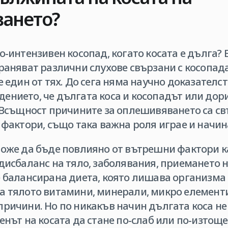
ането?
о-интензивен косопад, когато косата е дълга? 
раняват различни слухове свързани с косопад
е един от тях. До сега няма научно доказателст
ението, че дългата коса и косопадът или до
 Всъщност причините за оплешивяването са св
 фактори, също така важна роля играе и начин
може да бъде повлияно от вътрешни фактори к
дисбаланс на тяло, заболявания, приемането 
е балансирана диета, която лишава организма
а тялото витамини, минерали, микро елементи
причини. Но по никакъв начин дългата коса не
енът на косата да стане по-слаб или по-изтоще