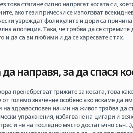
рез това стягане силно напрягат косата си, ко
ите, ако тези прически се използват всекидне
ически увреждат фоликулите и дори са причина 
лна алопеция. Така, че трябва да се стремите 
 и да са ви любими и да се харесвате с тях.
 да направя, за да спася ко
хора пренебрегват грижите за косата, това ка
е от голямо значение особено ако искаме да и
 на здравословен начин на живот трябва да ст
ически упражнения, избягване на цигари и вс
стрес и не на последно място достатъчно сън…)