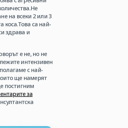
ебява с агресивни
 количества.Не
е на всеки 2 или 3
 коса.Това са най-
си здрава и
ворът е не, но не
бележите интензивен
зполагаме с най-
които ще намерят
ще постигним
ентарите за
онсултантска