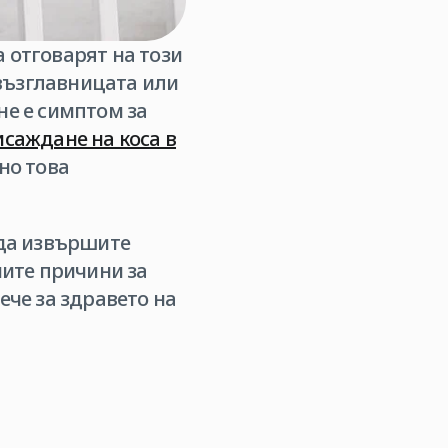
 отговарят на този
възглавницата или
не е симптом за
саждане на коса в
но това
 да извършите
ните причини за
ече за здравето на