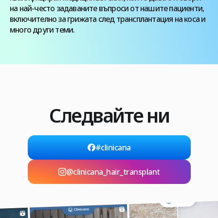
на най-често задаваните въпроси от нашите пациенти,
включително за грижата след трансплантация на коса и
много други теми.
Следвайте ни
#clinicana
@clinicana_hair_transplant