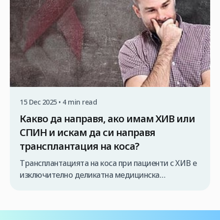
15 Dec 2025 • 4 min read
Какво да направя, ако имам ХИВ или
СПИН и искам да си направя
трансплантация на коса?
Трансплантацията на коса при пациенти с ХИВ е
изключително деликатна медицинска
процедура, която трябва да се извършва
единствено от специализиран медицински екип
и при строго контролирани условия. В противен