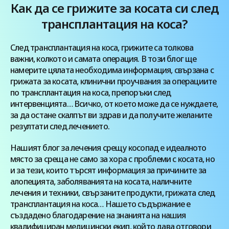
случай съществува риск от предаване на вируса
Как да се грижите за косата си след
по време на операцията. Затова, ако обмисляте
трансплантация на коса?
трансплантация на коса по метода FUE в Турция,
първата и най-важна стъпка […]
След трансплантация на коса, грижите са толкова
важни, колкото и самата операция. В този блог ще
намерите цялата необходима информация, свързана с
грижата за косата, клинични проучвания за операциите
по трансплантация на коса, препоръки след
интервенцията… Всичко, от което може да се нуждаете,
за да остане скалпът ви здрав и да получите желаните
резултати след лечението.
Нашият блог за лечения срещу косопад е идеалното
място за среща не само за хора с проблеми с косата, но
и за тези, които търсят информация за причините за
алопецията, заболяванията на косата, наличните
лечения и техники, свързаните продукти, грижата след
трансплантация на коса… Нашето съдържание е
създадено благодарение на знанията на нашия
квалифициран медицински екип, който дава отговори