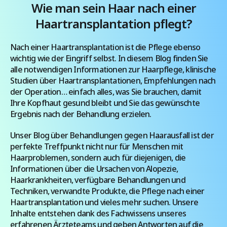
Andernfalls besteht das Risiko, dass das Virus
Wie man sein Haar nach einer
während der Operation übertragen wird. Wenn
Haartransplantation pflegt?
Sie daher eine Haartransplantation mit der FUE-
Methode in der Türkei in Erwägung ziehen, sollten
Nach einer Haartransplantation ist die Pflege ebenso
Sie zunächst […]
wichtig wie der Eingriff selbst. In diesem Blog finden Sie
alle notwendigen Informationen zur Haarpflege, klinische
Studien über Haartransplantationen, Empfehlungen nach
der Operation… einfach alles, was Sie brauchen, damit
Ihre Kopfhaut gesund bleibt und Sie das gewünschte
Ergebnis nach der Behandlung erzielen.
Unser Blog über Behandlungen gegen Haarausfall ist der
perfekte Treffpunkt nicht nur für Menschen mit
Haarproblemen, sondern auch für diejenigen, die
Informationen über die Ursachen von Alopezie,
Haarkrankheiten, verfügbare Behandlungen und
Techniken, verwandte Produkte, die Pflege nach einer
Haartransplantation und vieles mehr suchen. Unsere
Inhalte entstehen dank des Fachwissens unseres
erfahrenen Ärzteteams und geben Antworten auf die