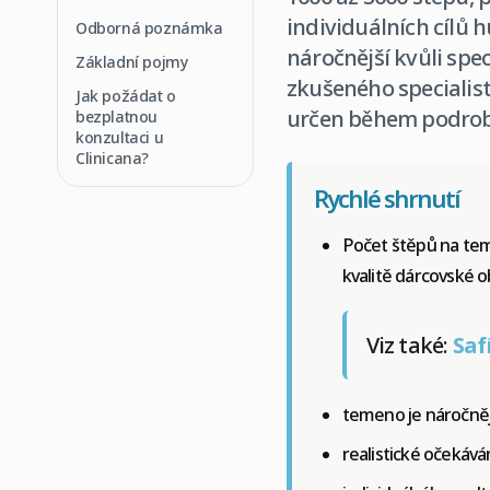
individuálních cílů h
Odborná poznámka
náročnější kvůli sp
Základní pojmy
zkušeného specialist
Jak požádat o
určen během podrob
bezplatnou
konzultaci u
Clinicana?
Rychlé shrnutí
Počet štěpů na teme
kvalitě dárcovské o
Viz také:
Saf
temeno je náročnějš
realistické očekává