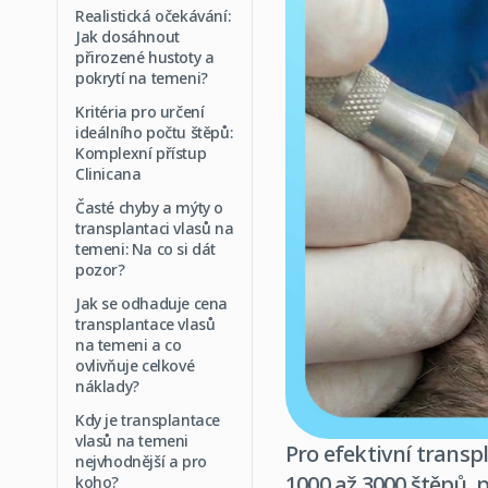
Realistická očekávání:
Jak dosáhnout
přirozené hustoty a
pokrytí na temeni?
Kritéria pro určení
ideálního počtu štěpů:
Komplexní přístup
Clinicana
Časté chyby a mýty o
transplantaci vlasů na
temeni: Na co si dát
pozor?
Jak se odhaduje cena
transplantace vlasů
na temeni a co
ovlivňuje celkové
náklady?
Kdy je transplantace
vlasů na temeni
Pro efektivní transp
nejvhodnější a pro
1000 až 3000 štěpů, 
koho?