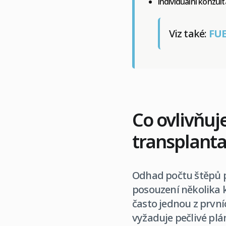
individuální konzu
Viz také:
FUE
Co ovlivňuj
transplanta
Odhad počtu štěpů 
posouzení několika k
často jednou z první
vyžaduje pečlivé plá