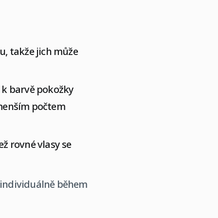
u, takže jich může
 k barvě pokožky
s menším počtem
ež rovné vlasy se
n individuálně během