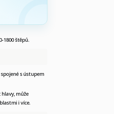
0-1800 štěpů.
o spojené s ústupem
t hlavy, může
lastmi i více.