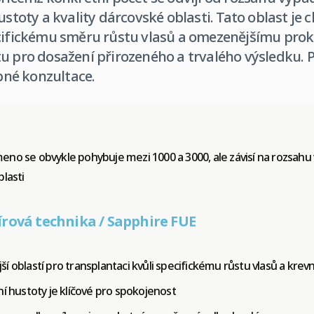
ustoty a kvality dárcovské oblasti. Tato oblast je 
ecifickému směru růstu vlasů a omezenějšímu prok
u pro dosažení přirozeného a trvalého výsledku. 
né konzultace.
no se obvykle pohybuje mezi 1000 a 3000, ale závisí na rozsahu
blasti
írová technika / Sapphire FUE
í oblastí pro transplantaci kvůli specifickému růstu vlasů a kre
ní hustoty je klíčové pro spokojenost