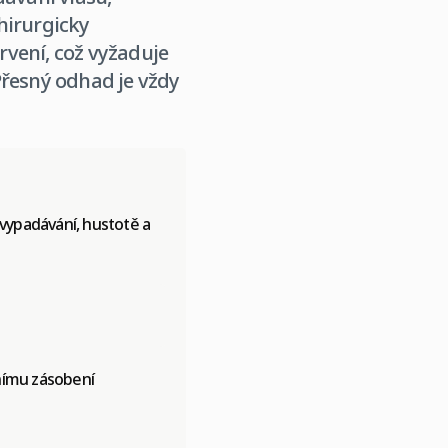
chirurgicky
rvení, což vyžaduje
Přesný odhad je vždy
 vypadávání, hustotě a
vnímu zásobení