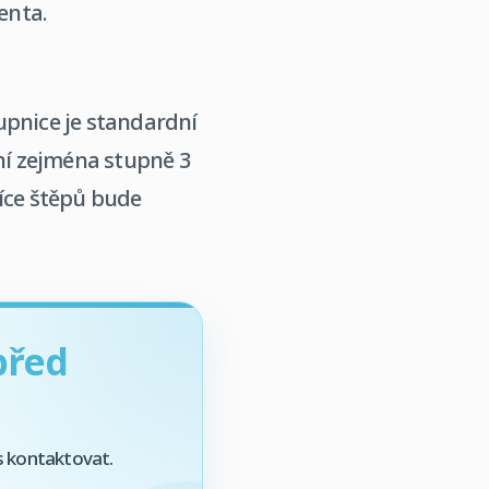
enta.
upnice je standardní
tní zejména stupně 3
více štěpů bude
před
s kontaktovat.