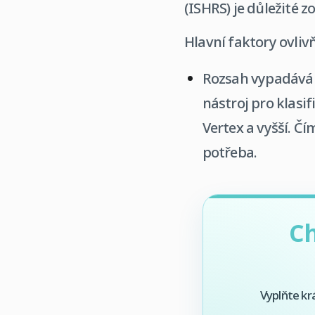
(ISHRS) je důležité 
Hlavní faktory ovliv
Rozsah vypadáván
nástroj pro klasi
Vertex a vyšší. Čí
potřeba.
Ch
Vyplňte kr