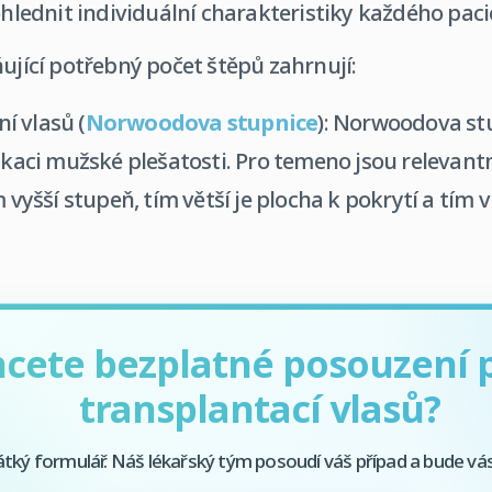
zohlednit individuální charakteristiky každého paci
ňující potřebný počet štěpů zahrnují:
í vlasů (
Norwoodova stupnice
): Norwoodova st
fikaci mužské plešatosti. Pro temeno jsou relevan
m vyšší stupeň, tím větší je plocha k pokrytí a tím 
cete bezplatné posouzení 
transplantací vlasů?
átký formulář. Náš lékařský tým posoudí váš případ a bude vá