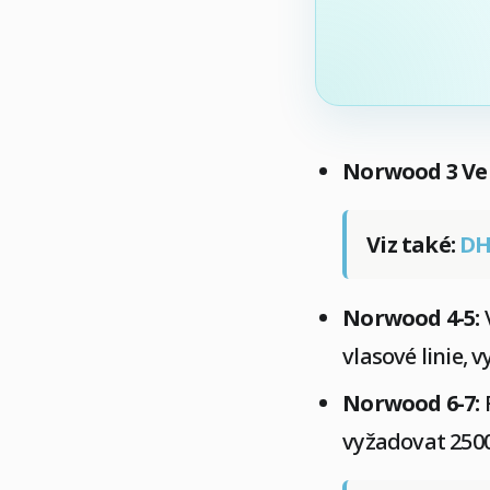
Norwood 3 Ve
Viz také:
DH
Norwood 4-5:
V
vlasové linie, 
Norwood 6-7:
R
vyžadovat 2500