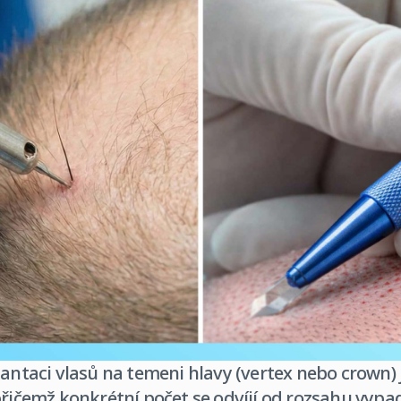
lantaci vlasů na temeni hlavy (vertex nebo crown)
přičemž konkrétní počet se odvíjí od rozsahu vypa