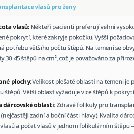
ansplantace vlasů pro ženy
ota vlasů:
Někteří pacienti preferují velmi vysok
zené pokrytí, které zakryje pokožku. Vyšší požado
á potřebu většího počtu štěpů. Na temeni se obv
 30-45 štěpů na cm², což je považováno za přiroz
ané plochy:
Velikost plešaté oblasti na temeni je
štěpů. Větší oblast vyžaduje více štěpů k pokrytí
a dárcovské oblasti:
Zdravé folikuly pro transplan
(nejčastěji zadní a boční části hlavy). Kvalita dárco
 vlasů a počet vlasů v jednom folikulárním štěpu –