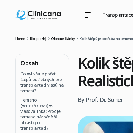
Transplantace
Home
Blog (czh)
Obecné články
Kolik štěpů je potřeba na temeno
Kolik št
Obsah
Realisti
Co ovlivňuje počet
štěpů potřebných pro
transplantaci vlasů na
temeni?
By Prof. Dr. Soner
Temeno
(vertex/crown) vs.
vlasová linka: Proč je
temeno náročnější
oblastí pro
transplantaci?