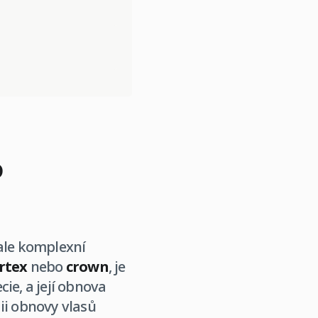
o
ale komplexní
rtex
nebo
crown
, je
ie, a její obnova
ii obnovy vlasů