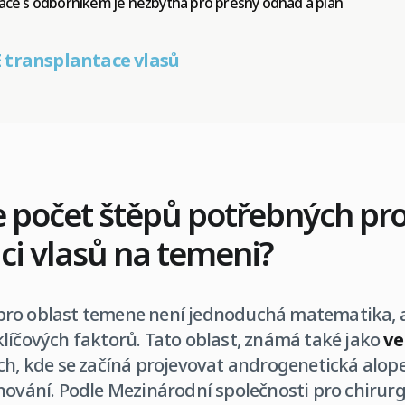
ltace s odborníkem je nezbytná pro přesný odhad a plán
 transplantace vlasů
e počet štěpů potřebných pr
ci vlasů na temeni?
pro oblast temene není jednoduchá matematika, 
líčových faktorů. Tato oblast, známá také jako
ve
ch, kde se začíná projevovat androgenetická alopec
nování. Podle Mezinárodní společnosti pro chirurg