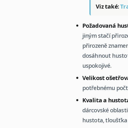
Viz také:
Tr
Požadovaná hust
jiným stačí přiro
přirozeně znamen
dosáhnout hustoty
uspokojivé.
Velikost ošetřov
potřebnému počtu 
Kvalita a hustot
dárcovské oblasti 
hustota, tloušťka