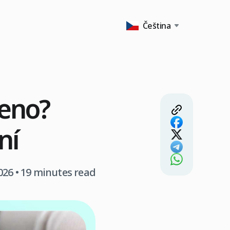
Čeština
meno?
ní
026
• 19 minutes read