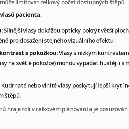
 může limitovat celkový počet dostupných štěpů.
vlasů pacienta:
:
Silnější vlasy dokážou opticky pokrýt větší ploch
ně pro dosažení stejného vizuálního efektu.
 kontrast s pokožkou:
Vlasy s nízkým kontrastem
vlasy na světlé pokožce) mohou vypadat hustěji i 
Kudrnaté nebo vlnité vlasy poskytují lepší krytí n
m štěpů.
rů hraje roli v celkovém plánování a je posuzová