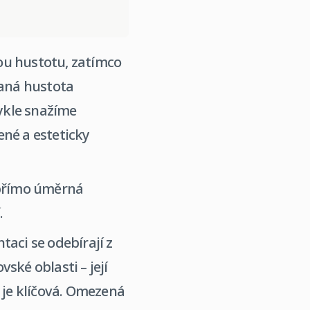
ou hustotu, zatímco
vaná hustota
ykle snažíme
ené a esteticky
 přímo úměrná
.
taci se odebírají z
vské oblasti – její
 je klíčová. Omezená