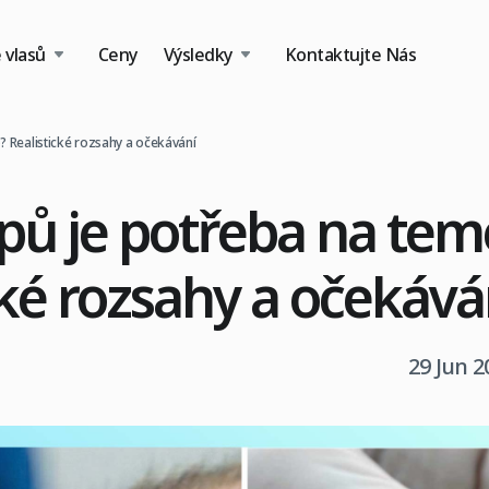
 vlasů
Ceny
Výsledky
Kontaktujte Nás
? Realistické rozsahy a očekávání
ěpů je potřeba na te
cké rozsahy a očekává
29 Jun 2