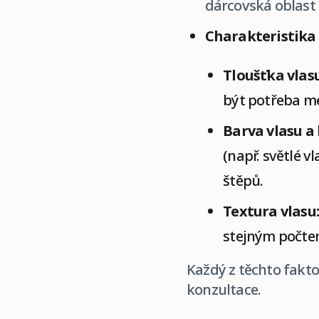
dárcovská oblast
Charakteristika 
Tloušťka vlasu
být potřeba mé
Barva vlasu a
(např. světlé 
štěpů.
Textura vlasu:
stejným počte
Každý z těchto fakto
konzultace.