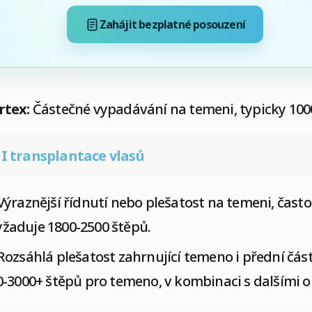
Zahájit bezplatné posouzení
rtex:
Částečné vypadávání na temeni, typicky 100
I transplantace vlasů
ýraznější řídnutí nebo plešatost na temeni, čast
vyžaduje 1800-2500 štěpů.
ozsáhlá plešatost zahrnující temeno i přední čás
-3000+ štěpů pro temeno, v kombinaci s dalšími ob