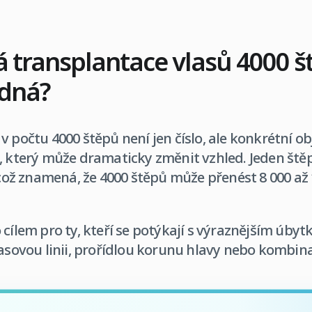
transplantace vlasů 4000 š
odná?
v počtu 4000 štěpů není jen číslo, ale konkrétní o
k, který může dramaticky změnit vzhled. Jeden ště
, což znamená, že 4000 štěpů může přenést 8 000 až 
cílem pro ty, kteří se potýkají s výraznějším úbyt
lasovou linii, prořídlou korunu hlavy nebo kombina