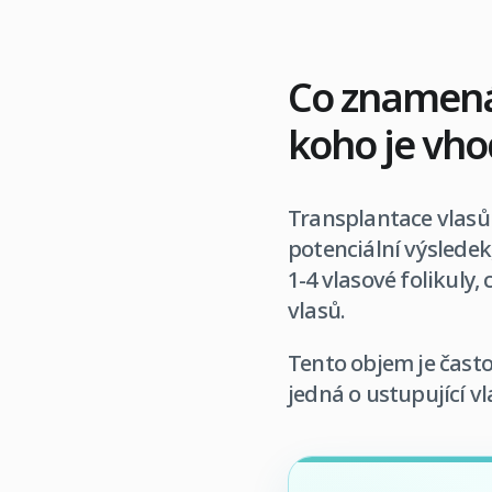
Co znamená 
koho je vh
Transplantace vlasů 
potenciální výslede
1-4 vlasové folikuly
vlasů.
Tento objem je často 
jedná o ustupující v