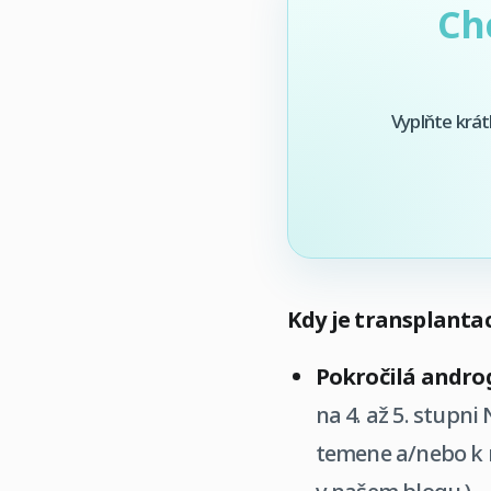
Ch
Vyplňte krát
Kdy je transplantac
Pokročilá androg
na 4. až 5. stupn
temene a/nebo k r