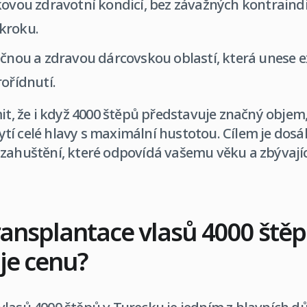
kovou zdravotní kondicí, bez závažných kontraindi
kroku.
ečnou a zdravou dárcovskou oblastí, která unese e
rořídnutí.
mit, že i když 4000 štěpů představuje značný obje
tí celé hlavy s maximální hustotou. Cílem je dos
 zahuštění, které odpovídá vašemu věku a zbývají
 transplantace vlasů 4000 ště
uje cenu?