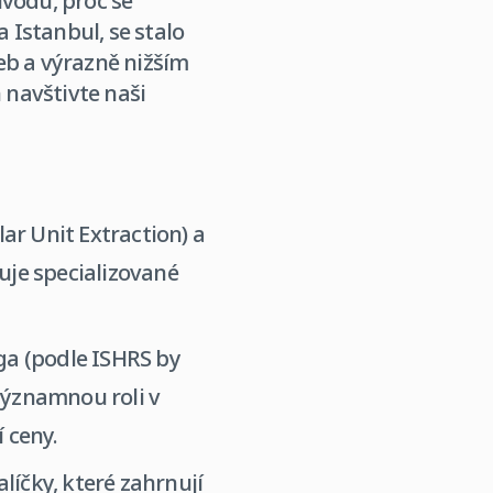
ůvodů, proč se
 Istanbul, se stalo
eb a výrazně nižším
navštivte naši
lar Unit Extraction) a
duje specializované
rga (podle ISHRS by
významnou roli v
 ceny.
alíčky, které zahrnují