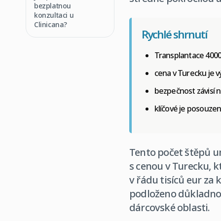
bezplatnou
konzultaci u
Clinicana?
Rychlé shrnutí
Transplantace 4000
cena v Turecku je v
bezpečnost závisí na
klíčové je posouze
Tento počet štěpů um
s cenou v Turecku, k
v řádu tisíců eur za
podloženo důkladnou
dárcovské oblasti.