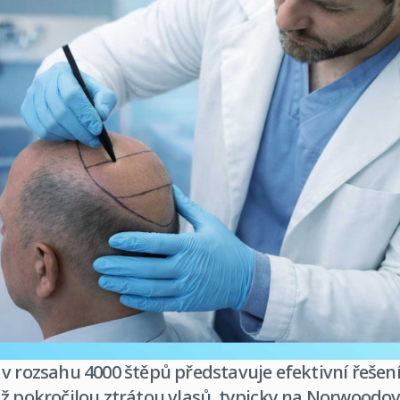
v rozsahu 4000 štěpů představuje efektivní řešení
ž pokročilou ztrátou vlasů, typicky na Norwoodově