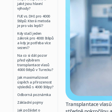
jaké jsou hlavní
výhody?
FUE vs. DHI pro 4000
štěpů: Která metoda
je pro vás lepší?
Kdy stačí jeden
zákrok pro 4000 štěpů
a kdy je potřeba více
sezení?
Na co si dát pozor
před výběrem
transplantace vlasů
4000 štěpů v Turecku?
Jak maximalizovat
úspěch a přirozenost
výsledků s 4000 štěpy?
Odborná poznámka
Základní pojmy
Transplantace vlasů 
Jak požádat o
středně pokročilou a