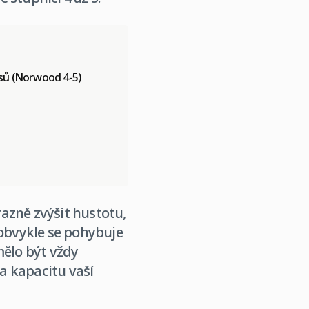
asů (Norwood 4-5)
azně zvýšit hustotu,
 obvykle se pohybuje
mělo být vždy
a kapacitu vaší