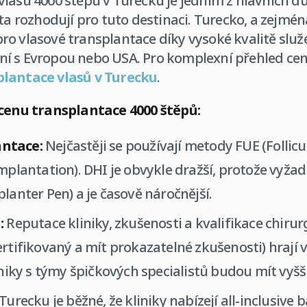
lasů 4000 štěpů v Turecku je jedním z hlavních d
ta rozhodují pro tuto destinaci. Turecko, a zejména
o vlasové transplantace díky vysoké kvalitě služ
í s Evropou nebo USA. Pro komplexní přehled cen 
plantace vlasů v Turecku
.
 cenu transplantace 4000 štěpů:
ntace:
Nejčastěji se používají metody FUE (Follicu
Implantation). DHI je obvykle dražší, protože vyža
lanter Pen) a je časově náročnější.
:
Reputace kliniky, zkušenosti a kvalifikace chiru
ertifikovaný a mít prokazatelné zkušenosti) hrají 
iniky s týmy špičkových specialistů budou mít vyšší
Turecku je běžné, že kliniky nabízejí all-inclusive b