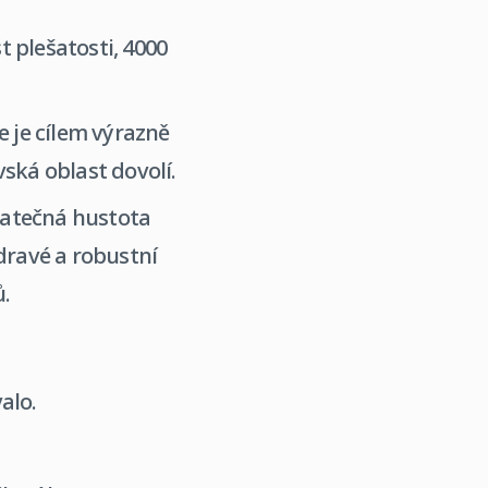
 plešatosti, 4000
e je cílem výrazně
ská oblast dovolí.
tatečná hustota
dravé a robustní
ů.
alo.