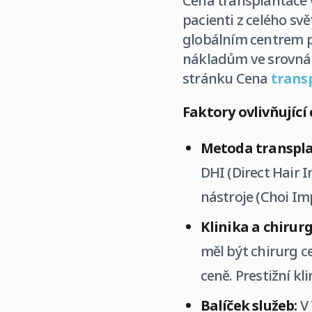
Cena transplantace v
pacienti z celého svě
globálním centrem pr
nákladům ve srovnán
stránku Cena
trans
Faktory ovlivňující
Metoda transpla
DHI (Direct Hair 
nástroje (Choi Imp
Klinika a chirurg
měl být chirurg c
ceně. Prestižní kl
Balíček služeb:
V 