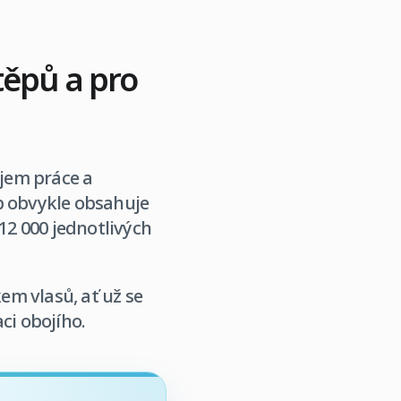
těpů a pro
bjem práce a
p obvykle obsahuje
12 000 jednotlivých
kem vlasů, ať už se
ci obojího.