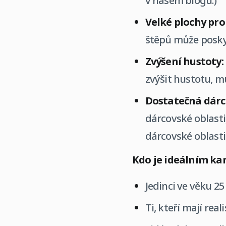
v našem blogu.)
Velké plochy pro
štěpů může posky
Zvýšení hustoty:
zvýšit hustotu, m
Dostatečná dárc
dárcovské oblasti
dárcovské oblast
Kdo je ideálním ka
Jedinci ve věku 25
Ti, kteří mají rea