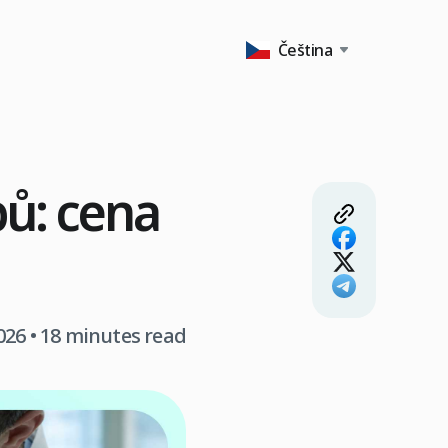
Čeština
pů: cena
026
• 18 minutes read