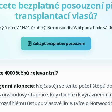
cete bezplatné posouzení p
transplantací vlasů?
ký formulář. Náš lékařský tým posoudí váš případ a bude vás
Zahájit bezplatné posouzení
e 4000 štěpů relevantní?
enní alopecie:
Nejčastěji se tento počet štěpů 
i Norwoodovy stupnice, kdy dochází k výraznému ú
ozsáhlému ústupu vlasové linie. (Více o Norwoodo