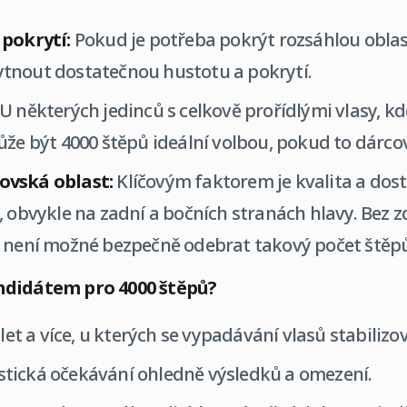
 pokrytí:
Pokud je potřeba pokrýt rozsáhlou oblast
tnout dostatečnou hustotu a pokrytí.
U některých jedinců s celkově prořídlými vlasy, kd
ůže být 4000 štěpů ideální volbou, pokud to dárcov
ovská oblast:
Klíčovým faktorem je kvalita a dos
, obvykle na zadní a bočních stranách hlavy. Bez z
i není možné bezpečně odebrat takový počet štěp
ndidátem pro 4000 štěpů?
 let a více, u kterých se vypadávání vlasů stabilizov
listická očekávání ohledně výsledků a omezení.