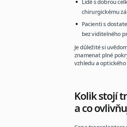
Lidé s dobrou cel
chirurgickému zá
Pacienti s dostat
bez viditelného p
Je důležité si uvědo
znamenat plné pokry
vzhledu a optického
Kolik stojí
a co ovlivň