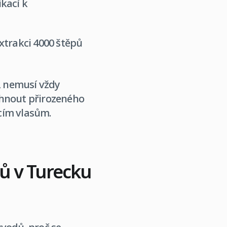
kací k
xtrakci 4000 štěpů
m, nemusí vždy
áhnout přirozeného
cím vlasům.
pů v Turecku