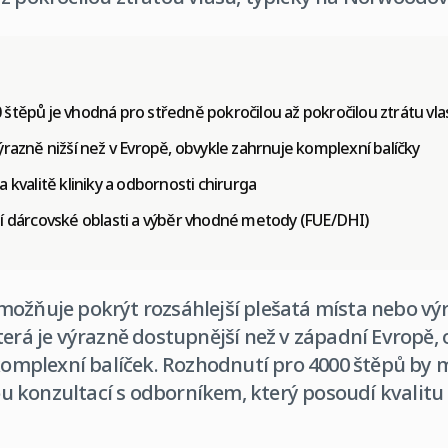
 štěpů je vhodná pro středně pokročilou až pokročilou ztrátu vl
ýrazně nižší než v Evropě, obvykle zahrnuje komplexní balíčky
 kvalitě kliniky a odbornosti chirurga
ní dárcovské oblasti a výběr vhodné metody (FUE/DHI)
ožňuje pokrýt rozsáhlejší plešatá místa nebo výr
terá je výrazně dostupnější než v západní Evropě,
 komplexní balíček. Rozhodnutí pro 4000 štěpů by 
 konzultací s odborníkem, který posoudí kvalitu 