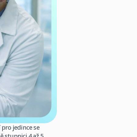
 pro jedince se
 stupnici 4 až 5.