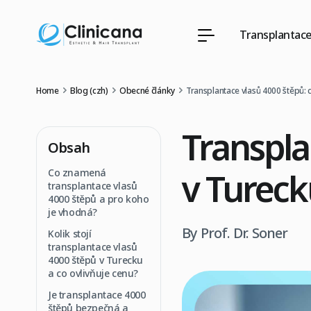
Transplantace
Home
Blog (czh)
Obecné články
Transplantace vlasů 4000 štěpů: 
Transpla
Obsah
v Tureck
Co znamená
transplantace vlasů
4000 štěpů a pro koho
je vhodná?
By Prof. Dr. Soner
Kolik stojí
transplantace vlasů
4000 štěpů v Turecku
a co ovlivňuje cenu?
Je transplantace 4000
štěpů bezpečná a