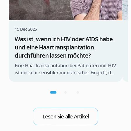
3
15 Dec 2025
A
Was ist, wenn ich HIV oder AIDS habe
und eine Haartransplantation
durchführen lassen möchte?
G
H
Eine Haartransplantation bei Patienten mit HIV
o
ist ein sehr sensibler medizinischer Eingriff, der
i
ausschließlich von einem spezialisierten
d
Ärzteteam und unter streng kontrollierten
b
Bedingungen durchgeführt werden darf.
v
Andernfalls besteht das Risiko, dass das Virus
H
während der Operation übertragen wird. Wenn
M
Sie daher eine Haartransplantation mit der
Lesen Sie alle Artikel
FUE-Methode in der Türkei in Erwägung ziehen,
sollten Sie zunächst […]