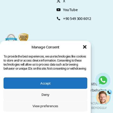
X
YouTube
+90 549 300 6012
Manage Consent
To provide the best experiences, we use technologies like cookies
to store and/or access device information. Consenting to these
technologies will allow us to process data such as browsing
behavior or unique IDs on this site. Not consenting or withdrawing
consent, may adversely affect certain features and functions.
Accept
Datenschutz-Bestimmungen
Nutzungsbedingungen
Copyright @ 2026 www.clinicana.com. Alle Rechte vorbehalten.
Deny
Clinicana Haartransplantation & Ästhetische Chirurgie | HACIAHMET
View preferences
MAH. KURTULUS DERESI CAD. NO: 15 -21 IC KAPI NO: 94 BEYOGLU/
ISTANBUL |
+90 549 3006069