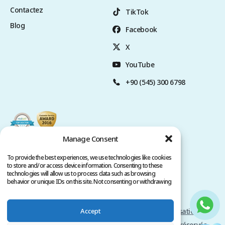
Contactez
TikTok
Blog
Facebook
X
YouTube
+90 (545) 300 6798
Manage Consent
To provide the best experiences, we use technologies like cookies
to store and/or access device information. Consenting to these
technologies will allow us to process data such as browsing
behavior or unique IDs on this site. Not consenting or withdrawing
consent, may adversely affect certain features and functions.
Accept
Politique de Confidentialité
Conditions d'utilisation
Copyright @ 2026 www.clinicana.com. Tous droits réservés.