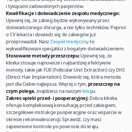
i tysiącami zadowolonych pacjentów.
Kwalifikacje i doświadczenie zespołu medycznego:
Upewnij się, że zabieg będzie wykonywany przez
doświadczonego chirurga, a nie tylko techników. Poproś
o CV lekarza i dowiedz się, ile zabiegów już
przeprowadził. Nasz
Zespół medyczny
to
wykwalifikowani specjaliści z bogatym doświadczeniem.
Stosowane metody przeszczepu:
Upewnij się, że
klinika stosuje najnowsze i najbardziej efektywne
metody, takie jak FUE (Follicular Unit Extraction) czy DHI
(Direct Hair Implantation). Dowiedz się, która metoda
jest dla Ciebie najlepsza. Więcej o tym,
przeszczep na
czym polega
, znajdziesz na naszym
blog
u.
Zakres opieki przed- i pooperacyjnej:
Dobra klinika
oferuje kompleksową konsultację przed zabiegiem,
szczegółowe instrukcje pooperacyjne oraz wsparcie w
okresie rekonwalescencji. Sprawdź, czy masz
zapewnione kontrole po powrocie do kraju.