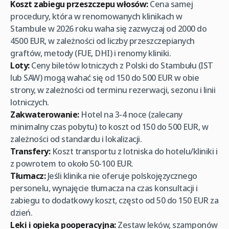
Koszt zabiegu przeszczepu włosów:
Cena samej
procedury, która w renomowanych klinikach w
Stambule w 2026 roku waha się zazwyczaj od 2000 do
4500 EUR, w zależności od liczby przeszczepianych
graftów, metody (FUE, DHI) i renomy kliniki.
Loty:
Ceny biletów lotniczych z Polski do Stambułu (IST
lub SAW) mogą wahać się od 150 do 500 EUR w obie
strony, w zależności od terminu rezerwacji, sezonu i linii
lotniczych.
Zakwaterowanie:
Hotel na 3-4 noce (zalecany
minimalny czas pobytu) to koszt od 150 do 500 EUR, w
zależności od standardu i lokalizacji.
Transfery:
Koszt transportu z lotniska do hotelu/kliniki i
z powrotem to około 50-100 EUR.
Tłumacz:
Jeśli klinika nie oferuje polskojęzycznego
personelu, wynajęcie tłumacza na czas konsultacji i
zabiegu to dodatkowy koszt, często od 50 do 150 EUR za
dzień.
Leki i opieka pooperacyjna:
Zestaw leków, szamponów