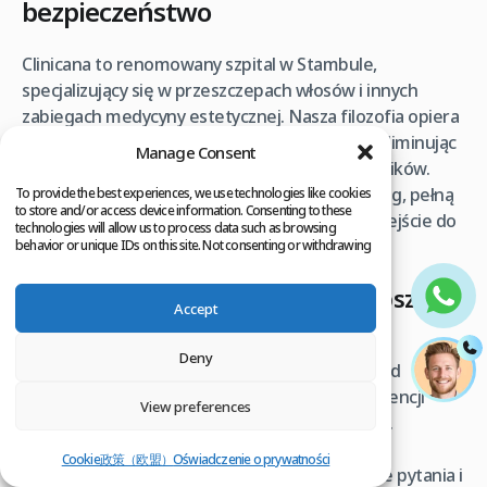
bezpieczeństwo
Clinicana to renomowany szpital w Stambule,
specjalizujący się w przeszczepach włosów i innych
zabiegach medycyny estetycznej. Nasza filozofia opiera
się na bezpośrednim kontakcie z pacjentem, eliminując
Manage Consent
potrzebę angażowania zewnętrznych pośredników.
Dzięki temu zapewniamy najwyższą jakość usług, pełną
To provide the best experiences, we use technologies like cookies
to store and/or access device information. Consenting to these
przejrzystość kosztów i spersonalizowane podejście do
technologies will allow us to process data such as browsing
każdego przypadku.
behavior or unique IDs on this site. Not consenting or withdrawing
consent, may adversely affect certain features and functions.
Dlaczego Clinicana to Twój najlepszy
Accept
wybór bez pośredników?
Deny
Bezpośredni kontakt i dedykowany opiekun: Od
pierwszej konsultacji aż do pełnej rekonwalescencji
View preferences
masz bezpośredni kontakt z naszym zespołem.
Przydzielamy Ci osobistego opiekuna (często
Cookie政策（欧盟）
Oświadczenie o prywatności
polskojęzycznego), który odpowie na wszystkie pytania i