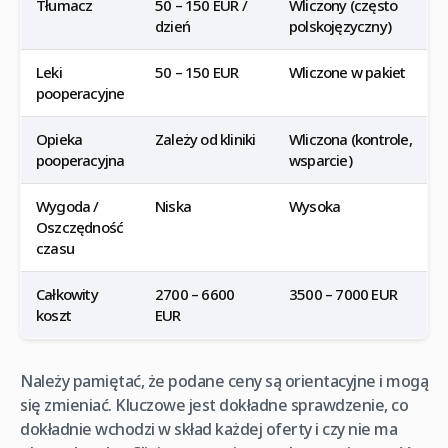
Tłumacz
50 – 150 EUR /
Wliczony (często
dzień
polskojęzyczny)
Leki
50 – 150 EUR
Wliczone w pakiet
pooperacyjne
Opieka
Zależy od kliniki
Wliczona (kontrole,
pooperacyjna
wsparcie)
Wygoda /
Niska
Wysoka
Oszczędność
czasu
Całkowity
2700 – 6600
3500 – 7000 EUR
koszt
EUR
Należy pamiętać, że podane ceny są orientacyjne i mogą
się zmieniać. Kluczowe jest dokładne sprawdzenie, co
dokładnie wchodzi w skład każdej oferty i czy nie ma