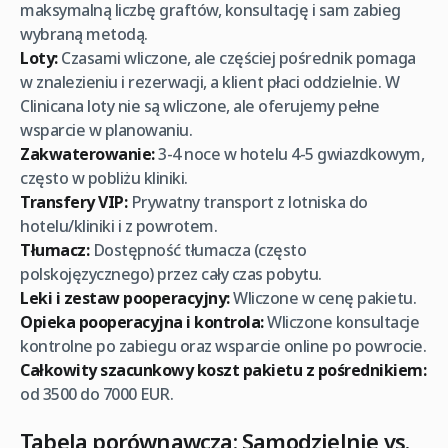
maksymalną liczbę graftów, konsultację i sam zabieg
wybraną metodą.
Loty:
Czasami wliczone, ale częściej pośrednik pomaga
w znalezieniu i rezerwacji, a klient płaci oddzielnie. W
Clinicana loty nie są wliczone, ale oferujemy pełne
wsparcie w planowaniu.
Zakwaterowanie:
3-4 noce w hotelu 4-5 gwiazdkowym,
często w pobliżu kliniki.
Transfery VIP:
Prywatny transport z lotniska do
hotelu/kliniki i z powrotem.
Tłumacz:
Dostępność tłumacza (często
polskojęzycznego) przez cały czas pobytu.
Leki i zestaw pooperacyjny:
Wliczone w cenę pakietu.
Opieka pooperacyjna i kontrola:
Wliczone konsultacje
kontrolne po zabiegu oraz wsparcie online po powrocie.
Całkowity szacunkowy koszt pakietu z pośrednikiem:
od 3500 do 7000 EUR.
Tabela porównawcza: Samodzielnie vs.