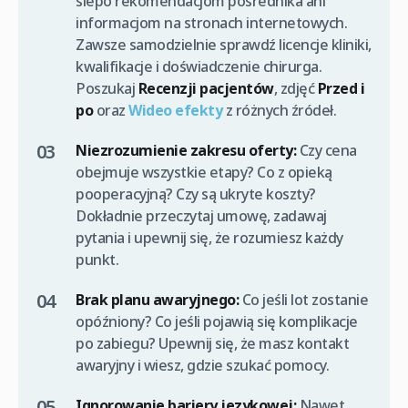
ślepo rekomendacjom pośrednika ani
informacjom na stronach internetowych.
Zawsze samodzielnie sprawdź licencje kliniki,
kwalifikacje i doświadczenie chirurga.
Poszukaj
Recenzji pacjentów
, zdjęć
Przed i
po
oraz
Wideo efekty
z różnych źródeł.
Niezrozumienie zakresu oferty:
Czy cena
obejmuje wszystkie etapy? Co z opieką
pooperacyjną? Czy są ukryte koszty?
Dokładnie przeczytaj umowę, zadawaj
pytania i upewnij się, że rozumiesz każdy
punkt.
Brak planu awaryjnego:
Co jeśli lot zostanie
opóźniony? Co jeśli pojawią się komplikacje
po zabiegu? Upewnij się, że masz kontakt
awaryjny i wiesz, gdzie szukać pomocy.
Ignorowanie bariery językowej:
Nawet