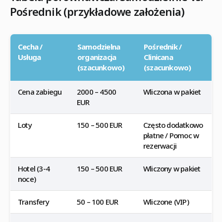
Pośrednik (przykładowe założenia)
Cecha /
Samodzielna
Pośrednik /
Usługa
organizacja
Clinicana
(szacunkowo)
(szacunkowo)
Cena zabiegu
2000 – 4500
Wliczona w pakiet
EUR
Loty
150 – 500 EUR
Często dodatkowo
płatne / Pomoc w
rezerwacji
Hotel (3-4
150 – 500 EUR
Wliczony w pakiet
noce)
Transfery
50 – 100 EUR
Wliczone (VIP)