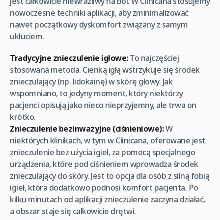
jest całkowicie niewrażliwy na ból. W Clinicana stosujemy
nowoczesne techniki aplikacji, aby zminimalizować
nawet początkowy dyskomfort związany z samym
ukłuciem.
Tradycyjne znieczulenie igłowe:
To najczęściej
stosowana metoda. Cienką igłą wstrzykuje się środek
znieczulający (np. lidokainę) w skórę głowy. Jak
wspomniano, to jedyny moment, który niektórzy
pacjenci opisują jako nieco nieprzyjemny, ale trwa on
krótko.
Znieczulenie bezinwazyjne (ciśnieniowe):
W
niektórych klinikach, w tym w Clinicana, oferowane jest
znieczulenie bez użycia igieł, za pomocą specjalnego
urządzenia, które pod ciśnieniem wprowadza środek
znieczulający do skóry. Jest to opcja dla osób z silną fobią
igieł, która dodatkowo podnosi komfort pacjenta. Po
kilku minutach od aplikacji znieczulenie zaczyna działać,
a obszar staje się całkowicie drętwi.