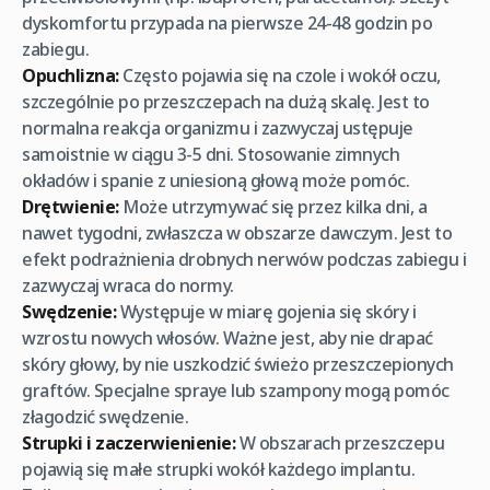
dyskomfortu przypada na pierwsze 24-48 godzin po
zabiegu.
Opuchlizna:
Często pojawia się na czole i wokół oczu,
szczególnie po przeszczepach na dużą skalę. Jest to
normalna reakcja organizmu i zazwyczaj ustępuje
samoistnie w ciągu 3-5 dni. Stosowanie zimnych
okładów i spanie z uniesioną głową może pomóc.
Drętwienie:
Może utrzymywać się przez kilka dni, a
nawet tygodni, zwłaszcza w obszarze dawczym. Jest to
efekt podrażnienia drobnych nerwów podczas zabiegu i
zazwyczaj wraca do normy.
Swędzenie:
Występuje w miarę gojenia się skóry i
wzrostu nowych włosów. Ważne jest, aby nie drapać
skóry głowy, by nie uszkodzić świeżo przeszczepionych
graftów. Specjalne spraye lub szampony mogą pomóc
złagodzić swędzenie.
Strupki i zaczerwienienie:
W obszarach przeszczepu
pojawią się małe strupki wokół każdego implantu.