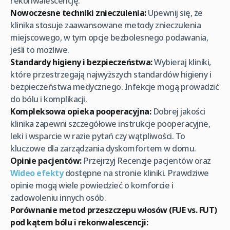
rekonwalescencję.
Nowoczesne techniki znieczulenia:
Upewnij się, że
klinika stosuje zaawansowane metody znieczulenia
miejscowego, w tym opcje bezbolesnego podawania,
jeśli to możliwe.
Standardy higieny i bezpieczeństwa:
Wybieraj kliniki,
które przestrzegają najwyższych standardów higieny i
bezpieczeństwa medycznego. Infekcje mogą prowadzić
do bólu i komplikacji.
Kompleksowa opieka pooperacyjna:
Dobrej jakości
klinika zapewni szczegółowe instrukcje pooperacyjne,
leki i wsparcie w razie pytań czy wątpliwości. To
kluczowe dla zarządzania dyskomfortem w domu.
Opinie pacjentów:
Przejrzyj Recenzje pacjentów oraz
Wideo efekty
dostępne na stronie kliniki. Prawdziwe
opinie mogą wiele powiedzieć o komforcie i
zadowoleniu innych osób.
Porównanie metod przeszczepu włosów (FUE vs. FUT)
pod kątem bólu i rekonwalescencji: