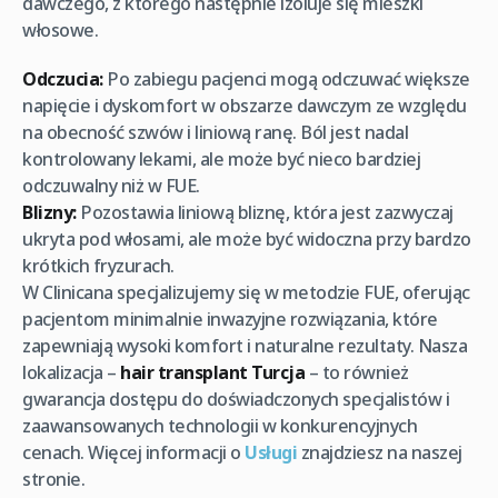
dawczego, z którego następnie izoluje się mieszki
włosowe.
Odczucia:
Po zabiegu pacjenci mogą odczuwać większe
napięcie i dyskomfort w obszarze dawczym ze względu
na obecność szwów i liniową ranę. Ból jest nadal
kontrolowany lekami, ale może być nieco bardziej
odczuwalny niż w FUE.
Blizny:
Pozostawia liniową bliznę, która jest zazwyczaj
ukryta pod włosami, ale może być widoczna przy bardzo
krótkich fryzurach.
W Clinicana specjalizujemy się w metodzie FUE, oferując
pacjentom minimalnie inwazyjne rozwiązania, które
zapewniają wysoki komfort i naturalne rezultaty. Nasza
lokalizacja –
hair transplant Turcja
– to również
gwarancja dostępu do doświadczonych specjalistów i
zaawansowanych technologii w konkurencyjnych
cenach. Więcej informacji o
Usługi
znajdziesz na naszej
stronie.