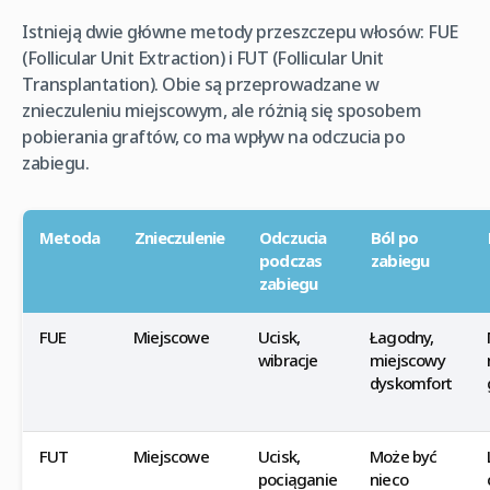
Istnieją dwie główne metody przeszczepu włosów: FUE
(Follicular Unit Extraction) i FUT (Follicular Unit
Transplantation). Obie są przeprowadzane w
znieczuleniu miejscowym, ale różnią się sposobem
pobierania graftów, co ma wpływ na odczucia po
zabiegu.
Metoda
Znieczulenie
Odczucia
Ból po
podczas
zabiegu
zabiegu
FUE
Miejscowe
Ucisk,
Łagodny,
wibracje
miejscowy
dyskomfort
FUT
Miejscowe
Ucisk,
Może być
pociąganie
nieco