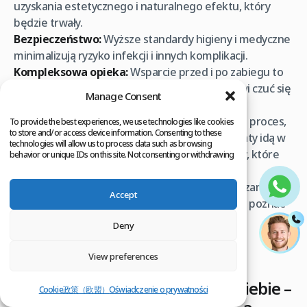
uzyskania estetycznego i naturalnego efektu, który
będzie trwały.
Bezpieczeństwo:
Wyższe standardy higieny i medyczne
minimalizują ryzyko infekcji i innych komplikacji.
Kompleksowa opieka:
Wsparcie przed i po zabiegu to
nieoceniona wartość, która pozwala pacjentowi czuć się
Manage Consent
bezpiecznie i komfortowo na każdym etapie.
W Clinicana wierzymy, że przeszczep włosów to proces,
To provide the best experiences, we use technologies like cookies
to store and/or access device information. Consenting to these
w którym komfort pacjenta i doskonałe rezultaty idą w
technologies will allow us to process data such as browsing
parze. Oferujemy transparentne ceny i pakiety, które
behavior or unique IDs on this site. Not consenting or withdrawing
consent, may adversely affect certain features and functions.
zapewniają kompleksową opiekę, od pierwszej
konsultacji po pełną rekonwalescencję. Zapraszamy do
Accept
sekcji Koszt przeszczepu na naszej stronie, aby poznać
szczegóły.
Deny
View preferences
Kiedy przeszczep włosów jest
najlepszym rozwiązaniem dla Ciebie –
Cookie政策（欧盟）
Oświadczenie o prywatności