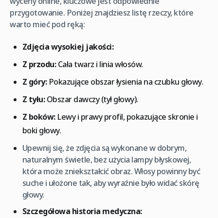
wyceny online, kluczowe jest odpowiednie
przygotowanie. Poniżej znajdziesz listę rzeczy, które
warto mieć pod ręką:
Zdjęcia wysokiej jakości:
Z przodu:
Cała twarz i linia włosów.
Z góry:
Pokazujące obszar łysienia na czubku głowy.
Z tyłu:
Obszar dawczy (tył głowy).
Z boków:
Lewy i prawy profil, pokazujące skronie i
boki głowy.
Upewnij się, że zdjęcia są wykonane w dobrym,
naturalnym świetle, bez użycia lampy błyskowej,
która może zniekształcić obraz. Włosy powinny być
suche i ułożone tak, aby wyraźnie było widać skórę
głowy.
Szczegółowa historia medyczna: