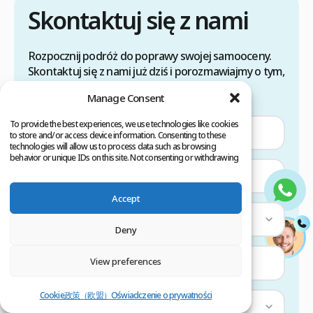
Skontaktuj się z nami
Rozpocznij podróż do poprawy swojej samooceny.
Skontaktuj się z nami już dziś i porozmawiajmy o tym,
jak możemy Ci pomóc.
Manage Consent
To provide the best experiences, we use technologies like cookies
to store and/or access device information. Consenting to these
technologies will allow us to process data such as browsing
behavior or unique IDs on this site. Not consenting or withdrawing
consent, may adversely affect certain features and functions.
Accept
Wybierz kraj
Deny
View preferences
—
Cookie政策（欧盟）
Oświadczenie o prywatności
Wybierz usługę