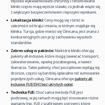
Wysoko wykwalifikowani chirurdzy i renomowane
kliniki często mają wyższe stawki, co jednak wiąże się
z większym bezpieczeństwem i lepszymi wynikami.
Lokalizacja kliniki:
Ceny mogą się różnić w
zależności od kraju i miasta, w którym znajduje się
klinika. Turcja, gdzie mieści się Clinicana, jest znana z
konkurencyjnych cen przy zachowaniu wysokich
standardów.
Zakres usług w pakiecie:
Niektóre kliniki oferują
pakiety all-inclusive, które mogą zawierać transport,
zakwaterowanie, opiekę pozabiegową, a nawet
tłumacza. Takie pakiety, choć początkowo wydają się
droższe, często są bardziej opłacalne niż sumowanie
pojedynczych usług. Clinicana oferuje
pakiety all-
inclusive FUE/DHI bez ukrytych opłat
.
Technika FUE:
Choć sama metoda FUE jest
podstawą, w jej ramach mogą być stosowane różne
warianty (np. FUE z szafirowym ostrzem), które