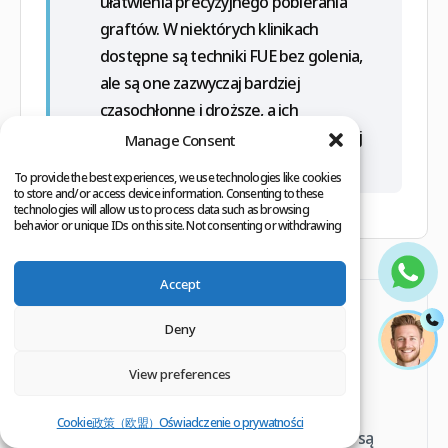
ułatwienia precyzyjnego pobierania
graftów. W niektórych klinikach
dostępne są techniki FUE bez golenia,
ale są one zazwyczaj bardziej
czasochłonne i droższe, a ich
zastosowanie zależy od indywidualnej
Manage Consent
oceny.
To provide the best experiences, we use technologies like cookies
to store and/or access device information. Consenting to these
technologies will allow us to process data such as browsing
behavior or unique IDs on this site. Not consenting or withdrawing
consent, may adversely affect certain features and functions.
Accept
Informacje dla pacjenta
Deny
Materiał przygotowano na podstawie
View preferences
wskazanych źródeł medycznych i
instytucjonalnych. Twierdzenia dotyczące
Cookie政策（欧盟）
Oświadczenie o prywatności
leczenia, bezpieczeństwa, ryzyka i wyników są