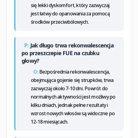
się lekki dyskomfort, który zazwyczaj
jest łatwy do opanowania za pomocą
środków przeciwbólowych.
P:
Jak długo trwa rekonwalescencja
po przeszczepie FUE na czubku
głowy?
O:
Bezpośrednia rekonwalescencja,
obejmująca gojenie się strupków, trwa
zazwyczaj około 7-10 dni. Powrót do
normalnych aktywności jest możliwy po
kilku dniach, jednak pełne rezultaty i
wzrost nowych włosów są widoczne po
12-18 miesiącach.