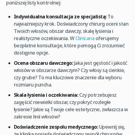
poniższej listy kontrolnej:
Indywidualna konsultacja ze specjalistą:
To
najważniejszy krok. Doświadczony chirurg oceni stan
Twoich włosów, obszar dawczy, skalę łysienia i
realistyczne oczekiwania. W
Clinicana
oferujemy
bezpłatne konsultacje, które pomogą Ci zrozumieć
dostępne opcje.
Ocena obszaru dawczego:
Jaka jest gęstość i jakość
włosów w obszarze dawczym? Czy włosy są cienkie,
czy grube? To ma kluczowe znaczenie dla wyboru
rozmiaru puncha.
Skala łysienia i oczekiwania:
Czy potrzebujesz
zagęścić niewielki obszar, czy pokryć rozległe
łysienie? Jakie są Twoje cele estetyczne, zwłaszcza w
zakresie linii włosów?
Doświadczenie zespołu medycznego:
Upewnij się,
że klinika posiada doświadczony zespół chirurgów