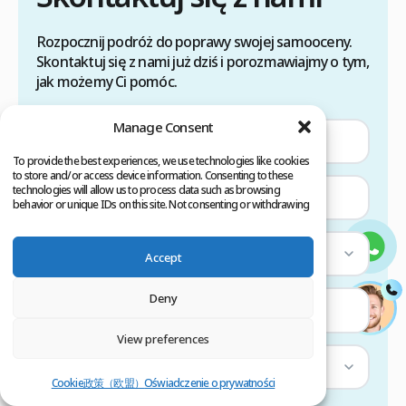
Rozpocznij podróż do poprawy swojej samooceny.
Skontaktuj się z nami już dziś i porozmawiajmy o tym,
jak możemy Ci pomóc.
Manage Consent
To provide the best experiences, we use technologies like cookies
to store and/or access device information. Consenting to these
technologies will allow us to process data such as browsing
behavior or unique IDs on this site. Not consenting or withdrawing
consent, may adversely affect certain features and functions.
Wybierz kraj
Accept
Deny
—
View preferences
Wybierz usługę
Cookie政策（欧盟）
Oświadczenie o prywatności