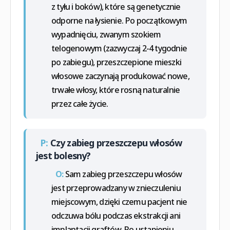
z tyłu i boków), które są genetycznie
odporne na łysienie. Po początkowym
wypadnięciu, zwanym szokiem
telogenowym (zazwyczaj 2-4 tygodnie
po zabiegu), przeszczepione mieszki
włosowe zaczynają produkować nowe,
trwałe włosy, które rosną naturalnie
przez całe życie.
P:
Czy zabieg przeszczepu włosów
jest bolesny?
O:
Sam zabieg przeszczepu włosów
jest przeprowadzany w znieczuleniu
miejscowym, dzięki czemu pacjent nie
odczuwa bólu podczas ekstrakcji ani
implantacji graftów. Po ustąpieniu