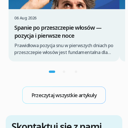
06 Aug 2026
0
Spanie po przeszczepie włosów —
P
pozycja i pierwsze noce
P
z
Prawidłowa pozycja snu w pierwszych dniach po
l
przeszczepie włosów jest fundamentalna dla
p
pomyślnego procesu gojenia i ochrony świeżo
w
wszczepionych graftów. Odpowiednie ułożenie
t
głowy pomaga zminimalizować obrzęk,
T
zapobiega przypadkowemu dotknięciu lub
d
uszkodzeniu delikatnych cebulek włosowych
o
oraz wspiera prawidłową integrację
Przeczytaj wszystkie artykuły
przeszczepów z nowym miejscem. Kluczowe
jest unikanie nacisku na obszary biorcze i
utrzymanie głowy w podwyższonej pozycji. […]
Skontaktuj się z nami