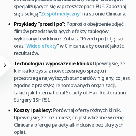
specjalizujących się w przeszczepach FUE. Zapoznaj
się z sekcją “
Zespół medyczny
” na stronie Clinicana.
Przykłady “przed i po”:
Poproś o obejrzenie zdjęć i
filmów przedstawiających efekty zabiegów
wykonanych w klinice. Zobacz “Przed i po (zdjęcia)”
oraz “
Wideo efekty
” w Clinicana, aby ocenić jakość
rezultatów.
Technologia i wyposażenie kliniki:
Upewnij się, że
klinika korzysta z nowoczesnego sprzętu i
przestrzega najwyższych standardów higieny, co jest
zgodne z praktyką renomowanych organizacji,
takich jak International Society of Hair Restoration
Surgery (ISHRS).
Koszty i pakiety:
Porównaj oferty różnych klinik.
Upewnij się, że rozumiesz, co jest wliczone w cenę.
Clinicana oferuje pakiety all-inclusive bez ukrytych
opłat.