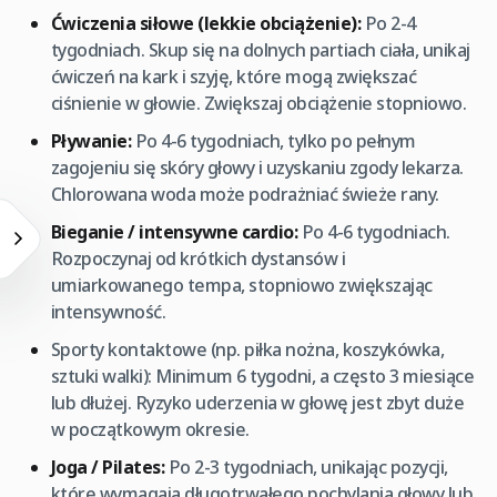
Ćwiczenia siłowe (lekkie obciążenie):
Po 2-4
tygodniach. Skup się na dolnych partiach ciała, unikaj
ćwiczeń na kark i szyję, które mogą zwiększać
ciśnienie w głowie. Zwiększaj obciążenie stopniowo.
Pływanie:
Po 4-6 tygodniach, tylko po pełnym
zagojeniu się skóry głowy i uzyskaniu zgody lekarza.
Chlorowana woda może podrażniać świeże rany.
Bieganie / intensywne cardio:
Po 4-6 tygodniach.
Rozpoczynaj od krótkich dystansów i
umiarkowanego tempa, stopniowo zwiększając
intensywność.
Sporty kontaktowe (np. piłka nożna, koszykówka,
sztuki walki): Minimum 6 tygodni, a często 3 miesiące
lub dłużej. Ryzyko uderzenia w głowę jest zbyt duże
w początkowym okresie.
Joga / Pilates:
Po 2-3 tygodniach, unikając pozycji,
które wymagają długotrwałego pochylania głowy lub