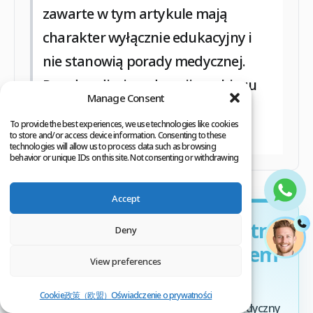
zawarte w tym artykule mają
charakter wyłącznie edukacyjny i
nie stanowią porady medycznej.
Przed podjęciem decyzji o zabiegu
Manage Consent
skonsultuj się z lekarzem lub
To provide the best experiences, we use technologies like cookies
specjalistą.
to store and/or access device information. Consenting to these
technologies will allow us to process data such as browsing
behavior or unique IDs on this site. Not consenting or withdrawing
consent, may adversely affect certain features and functions.
Accept
Chcesz otrzymać bezpłatną
Deny
ocenę przed przeszczepem
View preferences
włosów?
Cookie政策（欧盟）
Oświadczenie o prywatności
Wypełnij krótki formularz. Nasz zespół medyczny