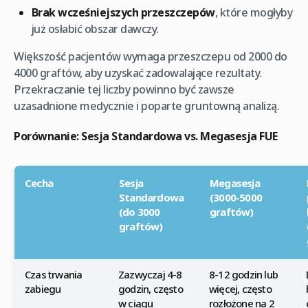
Brak wcześniejszych przeszczepów
, które mogłyby
już osłabić obszar dawczy.
Większość pacjentów wymaga przeszczepu od 2000 do
4000 graftów, aby uzyskać zadowalające rezultaty.
Przekraczanie tej liczby powinno być zawsze
uzasadnione medycznie i poparte gruntowną analizą.
Porównanie: Sesja Standardowa vs. Megasesja FUE
Cecha
Sesja
Megasesja
Standardowa
(3000-5000
(do 3000
graftów)
graftów)
Czas trwania
Zazwyczaj 4-8
8-12 godzin lub
zabiegu
godzin, często
więcej, często
w ciągu
rozłożone na 2