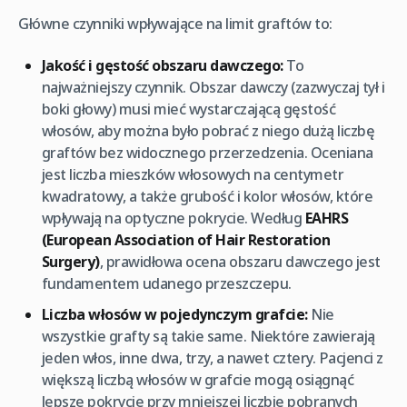
Główne czynniki wpływające na limit graftów to:
Jakość i gęstość obszaru dawczego:
To
najważniejszy czynnik. Obszar dawczy (zazwyczaj tył i
boki głowy) musi mieć wystarczającą gęstość
włosów, aby można było pobrać z niego dużą liczbę
graftów bez widocznego przerzedzenia. Oceniana
jest liczba mieszków włosowych na centymetr
kwadratowy, a także grubość i kolor włosów, które
wpływają na optyczne pokrycie. Według
EAHRS
(European Association of Hair Restoration
Surgery)
, prawidłowa ocena obszaru dawczego jest
fundamentem udanego przeszczepu.
Liczba włosów w pojedynczym grafcie:
Nie
wszystkie grafty są takie same. Niektóre zawierają
jeden włos, inne dwa, trzy, a nawet cztery. Pacjenci z
większą liczbą włosów w grafcie mogą osiągnąć
lepsze pokrycie przy mniejszej liczbie pobranych