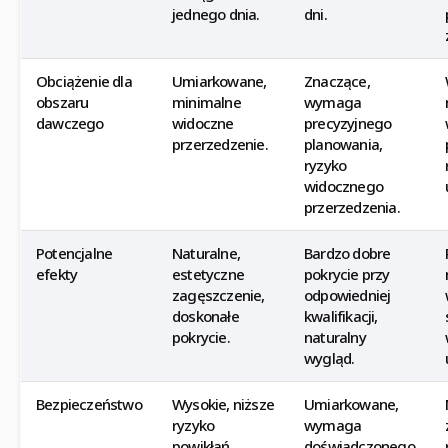
jednego dnia.
dni.
Obciążenie dla
Umiarkowane,
Znaczące,
obszaru
minimalne
wymaga
dawczego
widoczne
precyzyjnego
przerzedzenie.
planowania,
ryzyko
widocznego
przerzedzenia.
Potencjalne
Naturalne,
Bardzo dobre
efekty
estetyczne
pokrycie przy
zagęszczenie,
odpowiedniej
doskonałe
kwalifikacji,
pokrycie.
naturalny
wygląd.
Bezpieczeństwo
Wysokie, niższe
Umiarkowane,
ryzyko
wymaga
powikłań.
doświadczonego