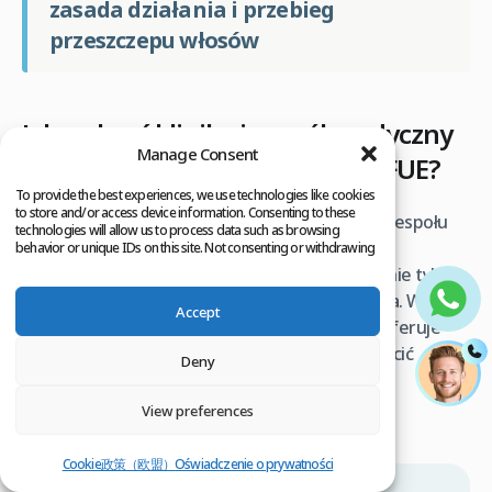
zasada działania i przebieg
przeszczepu włosów
Jak wybrać klinikę i zespół medyczny
Manage Consent
dla bezpiecznego przeszczepu FUE?
To provide the best experiences, we use technologies like cookies
to store and/or access device information. Consenting to these
Wybór odpowiedniej kliniki i doświadczonego zespołu
technologies will allow us to process data such as browsing
medycznego jest kluczowy dla sukcesu i
behavior or unique IDs on this site. Not consenting or withdrawing
consent, may adversely affect certain features and functions.
bezpieczeństwa przeszczepu włosów FUE. To nie tylko
kwestia estetyki, ale przede wszystkim zdrowia. W
Accept
obliczu rosnącej popularności zabiegu, rynek oferuje
wiele opcji, dlatego warto wiedzieć, na co zwrócić
Deny
szczególną uwagę.
View preferences
Kryteria wyboru profesjonalnej kliniki:
Cookie政策（欧盟）
Oświadczenie o prywatności