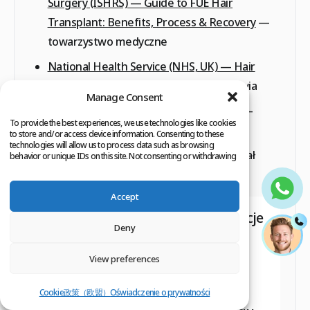
Surgery (ISHRS) — Guide to FUE Hair
Transplant: Benefits, Process & Recovery
—
towarzystwo medyczne
National Health Service (NHS, UK) — Hair
transplant
— publiczna instytucja zdrowia
Manage Consent
Clinicana – Koszt Przeszczepu Włosów
—
To provide the best experiences, we use technologies like cookies
materiał Clinicana
to store and/or access device information. Consenting to these
technologies will allow us to process data such as browsing
Clinicana – Umów Konsultację
— materiał
behavior or unique IDs on this site. Not consenting or withdrawing
consent, may adversely affect certain features and functions.
Clinicana
Accept
Zastrzeżenie medyczne:
Informacje
Deny
zawarte w tym artykule mają
View preferences
charakter wyłącznie edukacyjny i
nie stanowią porady medycznej.
Cookie政策（欧盟）
Oświadczenie o prywatności