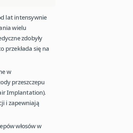
od lat intensywnie
ania wielu
edyczne zdobyły
o przekłada się na
ne w
tody przeszczepu
air Implantation).
ji i zapewniają
czepów włosów w