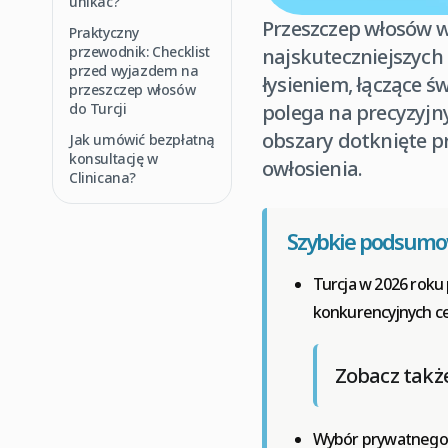
unikać?
Przeszczep włosów w
Praktyczny
przewodnik: Checklist
najskuteczniejszych 
przed wyjazdem na
łysieniem, łączące 
przeszczep włosów
do Turcji
polega na precyzyjn
obszary dotknięte p
Jak umówić bezpłatną
konsultację w
owłosienia.
Clinicana?
Szybkie podsum
Turcja w 2026 roku
konkurencyjnych c
Zobacz takż
Wybór prywatnego s