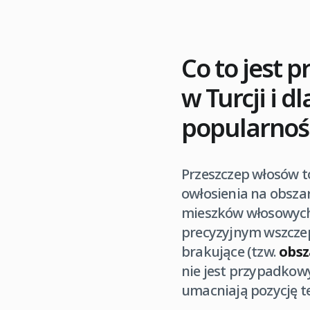
Co to jest 
w Turcji i d
popularnoś
Przeszczep włosów t
owłosienia na obsza
mieszków włosowych,
precyzyjnym wszczepi
brakujące (tzw.
obsz
nie jest przypadkowy
umacniają pozycję te