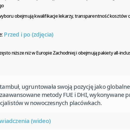
go
wyboru obejmują kwalifikacje lekarzy, transparentność kosztów 
e:
Przed i po (zdjęcia)
zęsto niższe niż w Europie Zachodniej i obejmują pakiety all-inclus
 Stambuł, ugruntowała swoją pozycję jako globaln
c zaawansowane metody FUE i DHI, wykonywane p
cjalistów w nowoczesnych placówkach.
wiadczenia (wideo)