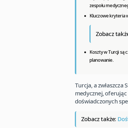
zespołu medyczne
Kluczowe kryteria 
Zobacz takż
Koszty w Turcji są c
planowanie.
Turcja, a zwłaszcza
medycznej, oferują
doświadczonych spe
Zobacz także:
Doś