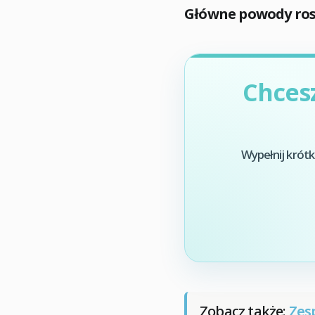
Główne powody rosn
Chces
Wypełnij krótk
Zobacz także:
Zes