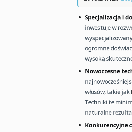
Specjalizacja i d
inwestuje w rozwó
wyspecjalizowanych
ogromne doświadcz
wysoką skuteczno
Nowoczesne tech
najnowocześniejs
włosów, takie jak
Techniki te minim
naturalne rezulta
Konkurencyjne c