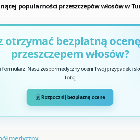
ącej popularności przeszczepów włosów w Turc
z otrzymać bezpłatną ocenę
przeszczepem włosów?
i formularz. Nasz zespół medyczny oceni Twój przypadek i sk
Tobą.
Rozpocznij bezpłatną ocenę
pół medyczny