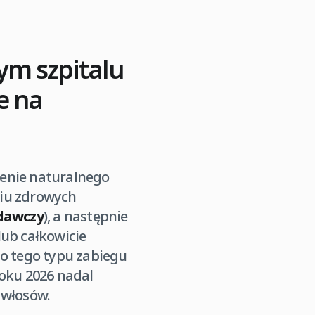
ym szpitalu
e na
cenie naturalnego
niu zdrowych
dawczy
), a następnie
lub całkowicie
do tego typu zabiegu
roku 2026 nadal
 włosów.