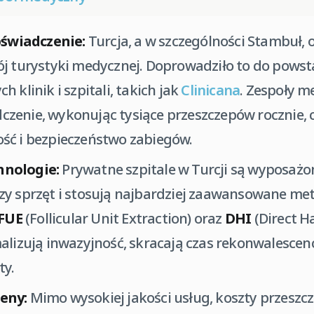
oświadczenie:
Turcja, a w szczególności Stambuł, 
j turystyki medycznej. Doprowadziło to do powst
 klinik i szpitali, takich jak
Clinicana
. Zespoły m
enie, wykonując tysiące przeszczepów rocznie, c
ść i bezpieczeństwo zabiegów.
nologie:
Prywatne szpitale w Turcji są wyposażo
zy sprzęt i stosują najbardziej zaawansowane me
FUE
(Follicular Unit Extraction) oraz
DHI
(Direct H
alizują inwazyjność, skracają czas rekonwalescenc
ty.
eny:
Mimo wysokiej jakości usług, koszty przesz