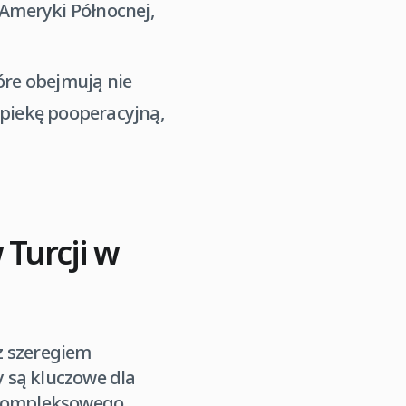
 Ameryki Północnej,
óre obejmują nie
opiekę pooperacyjną,
 Turcji w
z szeregiem
y są kluczowe dla
z kompleksowego