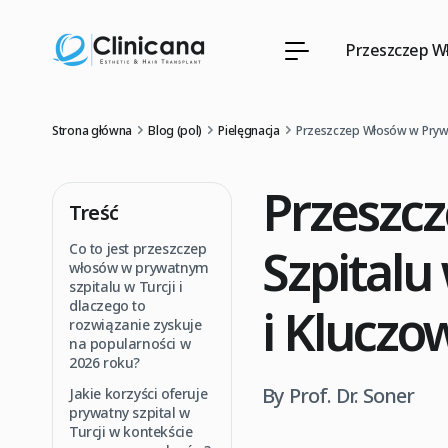
Przeszczep W
Strona główna
Blog (pol)
Pielęgnacja
Przeszczep Włosów w Prywat
Przeszc
Treść
Szpitalu
Co to jest przeszczep
włosów w prywatnym
szpitalu w Turcji i
dlaczego to
i Kluczo
rozwiązanie zyskuje
na popularności w
2026 roku?
By Prof. Dr. Soner
Jakie korzyści oferuje
prywatny szpital w
Turcji w kontekście