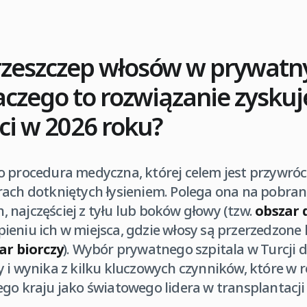
przeszczep włosów w prywatn
laczego to rozwiązanie zyskuj
ci w 2026 roku?
o procedura medyczna, której celem jest przywró
rach dotkniętych łysieniem. Polega ona na pobra
 najczęściej z tyłu lub boków głowy (tzw.
obszar 
eniu ich w miejsca, gdzie włosy są przerzedzone 
ar biorczy
). Wybór prywatnego szpitala w Turcji 
 i wynika z kilku kluczowych czynników, które w 
go kraju jako światowego lidera w transplantacji