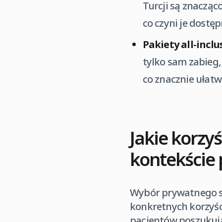
Turcji są znacząc
co czyni je dostę
Pakiety all-inclu
tylko sam zabieg,
co znacznie ułatw
Jakie korzyś
kontekście
Wybór prywatnego sz
konkretnych korzyści
pacjentów poszukują