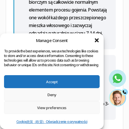
biorczym są całkowicie normalnym
elementem procesu gojenia. Powstają
one wokół każdego przeszczepionego
mieszka włosowego i zazwyczaj
odpadają naturalnie w ciągu 7-14 dni.
Manage Consent
Ważne jest, aby ich nie zdrapywać.
To provide the best experiences, we use technologies like cookies
to store and/or access device information. Consenting to these
technologies will allow us to process data such as browsing
P:
Kiedy przeszczepione włosy
behavior or unique IDs on this site. Not consenting or withdrawing
zaczną rosnąć?
consent, may adversely affect certain features and functions.
O:
Po fazie „szokowego wypadania”
Accept
(zazwyczaj 2-4 tygodnie po zabiegu),
Deny
nowe włosy zaczną wyrastać z
przeszczepionych mieszków po około 3-
View preferences
4 miesiącach. Pełne
Cookie政策（欧盟）
Oświadczenie o prywatności