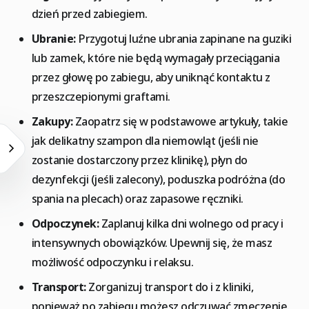
dzień przed zabiegiem.
Ubranie:
Przygotuj luźne ubrania zapinane na guziki
lub zamek, które nie będą wymagały przeciągania
przez głowę po zabiegu, aby uniknąć kontaktu z
przeszczepionymi graftami.
Zakupy:
Zaopatrz się w podstawowe artykuły, takie
jak delikatny szampon dla niemowląt (jeśli nie
zostanie dostarczony przez klinikę), płyn do
dezynfekcji (jeśli zalecony), poduszka podróżna (do
spania na plecach) oraz zapasowe ręczniki.
Odpoczynek:
Zaplanuj kilka dni wolnego od pracy i
intensywnych obowiązków. Upewnij się, że masz
możliwość odpoczynku i relaksu.
Transport:
Zorganizuj transport do i z kliniki,
ponieważ po zabiegu możesz odczuwać zmęczenie.