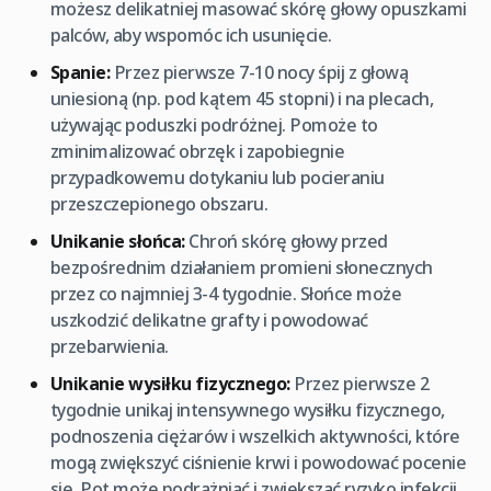
możesz delikatniej masować skórę głowy opuszkami
palców, aby wspomóc ich usunięcie.
Spanie:
Przez pierwsze 7-10 nocy śpij z głową
uniesioną (np. pod kątem 45 stopni) i na plecach,
używając poduszki podróżnej. Pomoże to
zminimalizować obrzęk i zapobiegnie
przypadkowemu dotykaniu lub pocieraniu
przeszczepionego obszaru.
Unikanie słońca:
Chroń skórę głowy przed
bezpośrednim działaniem promieni słonecznych
przez co najmniej 3-4 tygodnie. Słońce może
uszkodzić delikatne grafty i powodować
przebarwienia.
Unikanie wysiłku fizycznego:
Przez pierwsze 2
tygodnie unikaj intensywnego wysiłku fizycznego,
podnoszenia ciężarów i wszelkich aktywności, które
mogą zwiększyć ciśnienie krwi i powodować pocenie
się. Pot może podrażniać i zwiększać ryzyko infekcji.