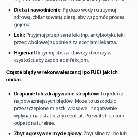
Dieta i nawodnienie:
Pij dużo wody i utrzymuj
zdrową, zbilansowaną dietę, aby wspomóc proces
gojenia.
Leki:
Przyjmuj przepisane leki (np. antybiotyki, leki
przeciwbólowe) zgodnie z zaleceniami lekarza.
Higiena:
Utrzymuj obszar dawczy i biorczy w
czystości, aby zapobiec infekcjom.
Częste błędy w rekonwalescencji po FUE i jak ich
unikać:
Drapanie lub zdrapywanie strupków:
To jeden z
najpoważniejszych błędów. Może to uszkodzić
przeszczepione mieszki włosowe i negatywnie
wpłynąć na ostateczny rezultat. Pozwól strupkom
odpaść naturalnie.
Zbyt agresywne mycie głowy:
Zbyt silne tarcie lub