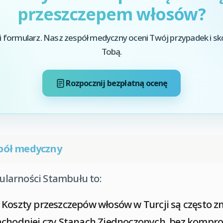
przeszczepem włosów?
i formularz. Nasz zespół medyczny oceni Twój przypadek i sk
Tobą.
Rozpocznij bezpłatną ocenę
pół medyczny
larności Stambułu to:
Koszty przeszczepów włosów w Turcji są często zn
achodniej czy Stanach Zjednoczonych, bez kompr