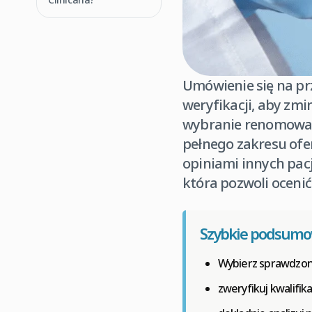
Umówienie się na p
weryfikacji, aby zmi
wybranie renomowan
pełnego zakresu ofer
opiniami innych pacj
która pozwoli ocenić
Szybkie podsum
Wybierz sprawdzoną
zweryfikuj kwalifik