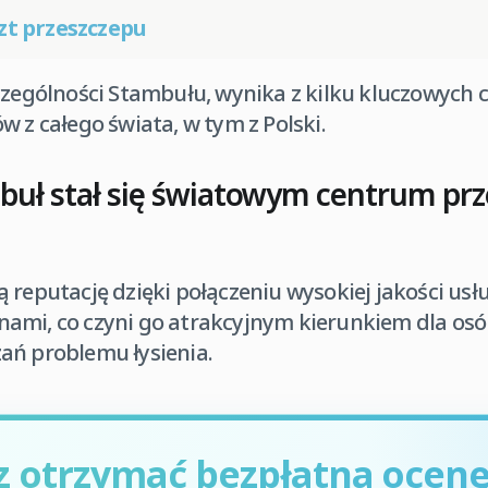
zt przeszczepu
czególności Stambułu, wynika z kilku kluczowych 
w z całego świata, w tym z Polski.
buł stał się światowym centrum pr
 reputację dzięki połączeniu wysokiej jakości us
ami, co czyni go atrakcyjnym kierunkiem dla os
ań problemu łysienia.
z otrzymać bezpłatną ocenę