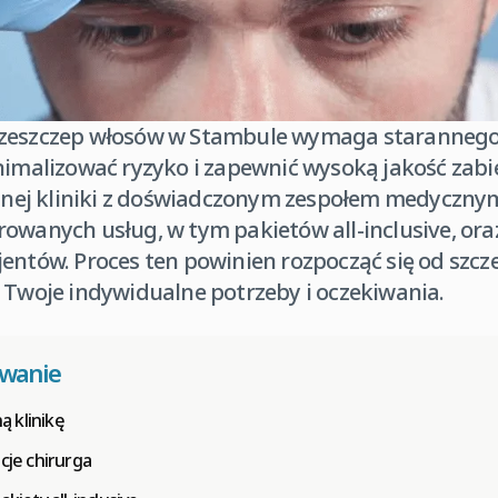
rzeszczep włosów w Stambule wymaga starannego
nimalizować ryzyko i zapewnić wysoką jakość zabi
ej kliniki z doświadczonym zespołem medycznym
owanych usług, w tym pakietów all-inclusive, ora
entów. Proces ten powinien rozpocząć się od szcze
 Twoje indywidualne potrzeby i oczekiwania.
owanie
 klinikę
acje chirurga