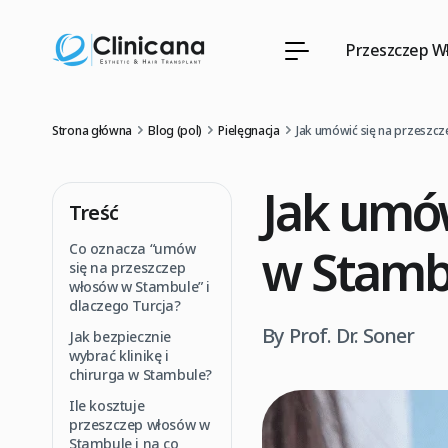
Przeszczep W
Strona główna
Blog (pol)
Pielęgnacja
Jak umówić się na przeszc
Jak umów
Treść
w Stamb
Co oznacza “umów
się na przeszczep
włosów w Stambule” i
dlaczego Turcja?
By Prof. Dr. Soner
Jak bezpiecznie
wybrać klinikę i
chirurga w Stambule?
Ile kosztuje
przeszczep włosów w
Stambule i na co