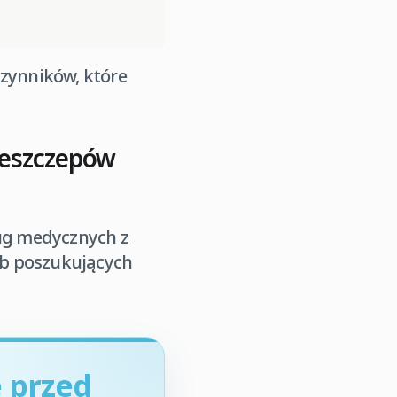
czynników, które
zeszczepów
ług medycznych z
ób poszukujących
 przed