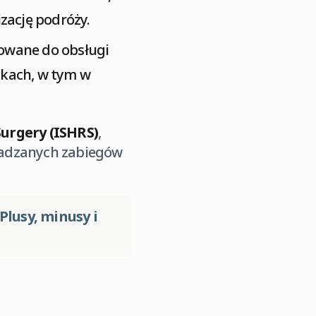
zację podróży.
towane do obsługi
ykach, w tym w
Surgery (ISHRS)
,
wadzanych zabiegów
Plusy, minusy i