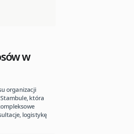
osów w
u organizacji
w Stambule, która
o kompleksowe
ultacje, logistykę