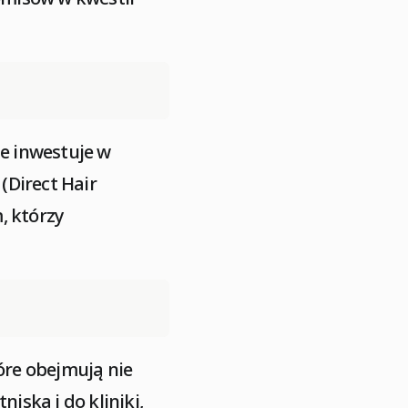
e inwestuje w
(Direct Hair
, którzy
óre obejmują nie
iska i do kliniki,