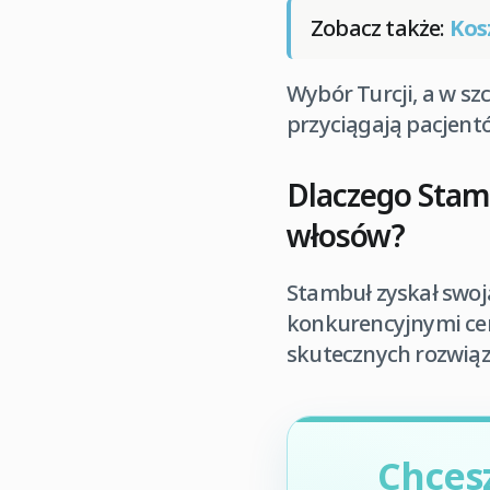
Zobacz także:
Kos
Wybór Turcji, a w sz
przyciągają pacjentó
Dlaczego Stam
włosów?
Stambuł zyskał swoją
konkurencyjnymi cen
skutecznych rozwiąz
Chces