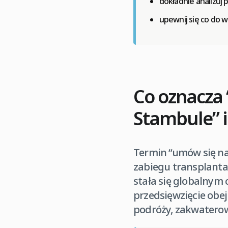
dokładnie analizuj p
upewnij się co do 
Co oznacza
Stambule” i
Termin “umów się na
zabiegu transplantac
stała się globalnym
przedsięwzięcie obej
podróży, zakwaterow