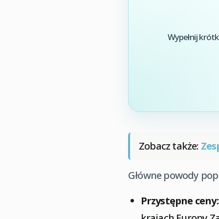
Wypełnij krótk
Zobacz także:
Zes
Główne powody popu
Przystępne ceny:
krajach Europy Z