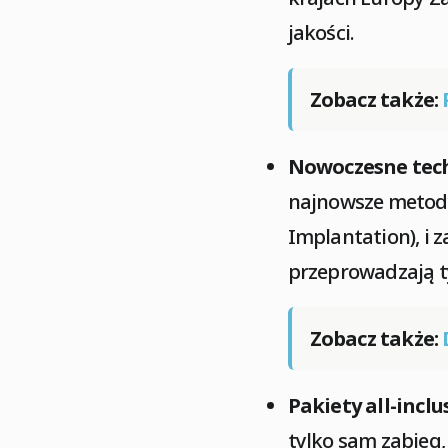
jakości.
Zobacz także:
Nowoczesne tech
najnowsze metody, 
Implantation), i 
przeprowadzają t
Zobacz także:
Pakiety all-inclu
tylko sam zabieg, 