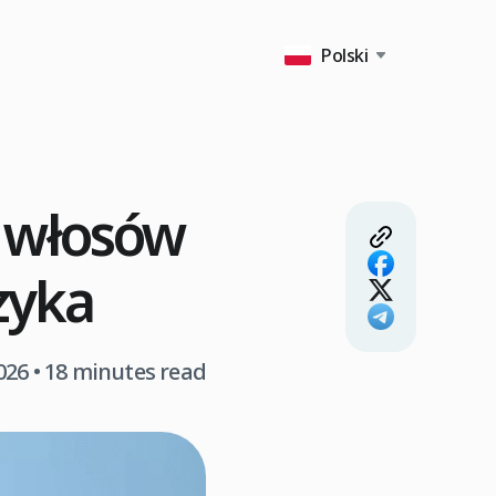
Polski
p włosów
zyka
026
• 18 minutes read