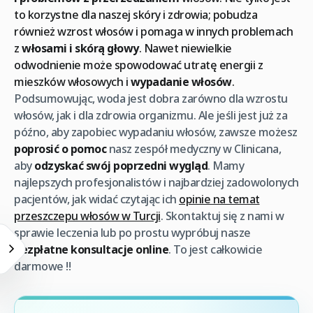
to korzystne dla naszej skóry i zdrowia; pobudza
również wzrost włosów i pomaga w innych problemach
z
włosami i skórą głowy
. Nawet niewielkie
odwodnienie może spowodować utratę energii z
mieszków włosowych i
wypadanie włosów
.
Podsumowując, woda jest dobra zarówno dla wzrostu
włosów, jak i dla zdrowia organizmu. Ale jeśli jest już za
późno, aby zapobiec wypadaniu włosów, zawsze możesz
poprosić o pomoc
nasz zespół medyczny w Clinicana,
aby
odzyskać swój poprzedni wygląd
. Mamy
najlepszych profesjonalistów i najbardziej zadowolonych
pacjentów, jak widać czytając ich
opinie na temat
przeszczepu włosów w Turcji
. Skontaktuj się z nami w
sprawie leczenia lub po prostu wypróbuj nasze
bezpłatne konsultacje online
. To jest całkowicie
darmowe !!