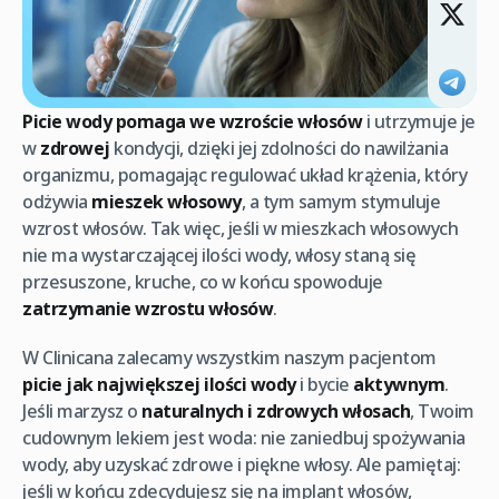
Picie wody pomaga we wzroście włosów
i utrzymuje je
w
zdrowej
kondycji, dzięki jej zdolności do nawilżania
organizmu, pomagając regulować układ krążenia, który
odżywia
mieszek włosowy
, a tym samym stymuluje
wzrost włosów. Tak więc, jeśli w mieszkach włosowych
nie ma wystarczającej ilości wody, włosy staną się
przesuszone, kruche, co w końcu spowoduje
zatrzymanie wzrostu włosów
.
W Clinicana zalecamy wszystkim naszym pacjentom
picie jak największej ilości wody
i bycie
aktywnym
.
Jeśli marzysz o
naturalnych i zdrowych włosach
, Twoim
cudownym lekiem jest woda: nie zaniedbuj spożywania
wody, aby uzyskać zdrowe i piękne włosy. Ale pamiętaj:
jeśli w końcu zdecydujesz się na implant włosów,