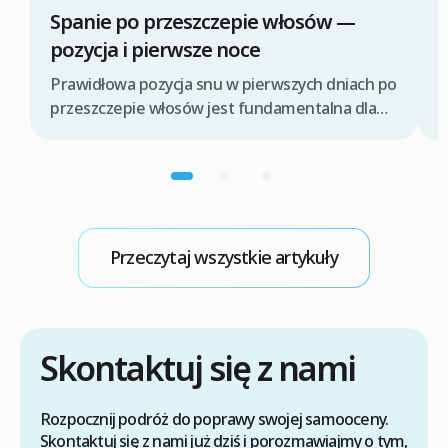
Spanie po przeszczepie włosów —
P
pozycja i pierwsze noce
P
z
Prawidłowa pozycja snu w pierwszych dniach po
l
przeszczepie włosów jest fundamentalna dla
p
pomyślnego procesu gojenia i ochrony świeżo
w
wszczepionych graftów. Odpowiednie ułożenie
t
głowy pomaga zminimalizować obrzęk,
T
zapobiega przypadkowemu dotknięciu lub
d
uszkodzeniu delikatnych cebulek włosowych
o
oraz wspiera prawidłową integrację
Przeczytaj wszystkie artykuły
przeszczepów z nowym miejscem. Kluczowe
jest unikanie nacisku na obszary biorcze i
utrzymanie głowy w podwyższonej pozycji. […]
Skontaktuj się z nami
Rozpocznij podróż do poprawy swojej samooceny.
Skontaktuj się z nami już dziś i porozmawiajmy o tym,