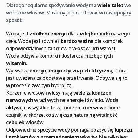
Dlatego regularne spożywanie wody ma
wiele zalet
we
wzroście włosów. Możemy je posortować w następujący
sposób:
Woda jest
źródłem energii
dla każdej komórki naszego
ciała. Woda jest również
bardzo ważna
dla komórek
odpowiedzialnych za zdrowie włosów i ich wzrost.
Woda odżywia komórki i dostarcza niezbędnych
witamin.
Wytwarza
energię magnetyczną i elektryczną
, która
jest uważana za podstawę przetrwania. Odbywa się to
w procesie zwanym hydrolizą.
Korzenie włosów i włosy mają wiele
zakończeń
nerwowych
wrażliwych na energię i światło. Woda
aktywuje wszystkie te zakończenia nerwowe i inne
czujniki w skórze, co zwiększa naturalną witalność
cebulek włosów
.
Odpowiednie spożycie wody pomaga pozbyć się
łupieżu
i problemów z przerzedzaniem
włosów. Nie tylko jest