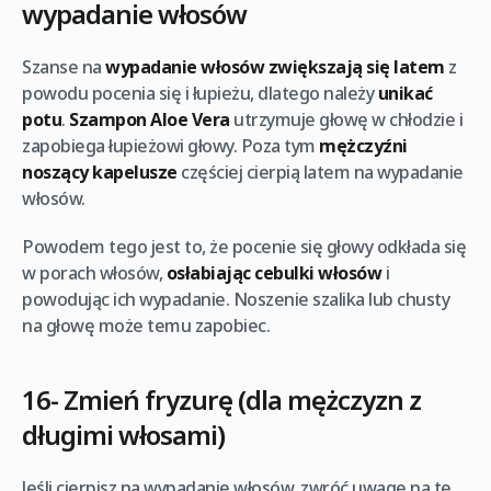
wypadanie włosów
Szanse na
wypadanie włosów zwiększają się latem
z
powodu pocenia się i łupieżu, dlatego należy
unikać
potu
.
Szampon
Aloe Vera
utrzymuje głowę w chłodzie i
zapobiega łupieżowi głowy. Poza tym
mężczyźni
noszący kapelusze
częściej cierpią latem na wypadanie
włosów.
Powodem tego jest to, że pocenie się głowy odkłada się
w porach włosów,
osłabiając cebulki włosów
i
powodując ich wypadanie. Noszenie szalika lub chusty
na głowę może temu zapobiec.
16- Zmień fryzurę (dla mężczyzn z
długimi włosami)
Jeśli cierpisz na wypadanie włosów, zwróć uwagę na tę