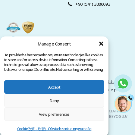
+90 (541) 3006093
Manage Consent
To provide the best experiences, we use technologies like cookies
to store and/or access device information. Consenting to these
technologies will allow us to process data such as browsing
behavior or unique IDs on this site. Not consenting or withdrawing
consent, may adversely affect certain features and functions.
Polityka Prywatności
Warunki świadczenia Usług
Accept
Prawa autorskie @ 2026 www.clinicana.com. Wszelkie prawa
zastrzeżone.
Deny
Clinicana Przeszczep Włosów & Chirurgia Estetyczna | HACIAHMET
View preferences
MAH. KURTULUS DERESI CAD. NO: 15 -21 IC KAPI NO: 94 BEYOGLU/
ISTANBUL |
+90 549 3006069
Cookie政策（欧盟）
Oświadczenie o prywatności