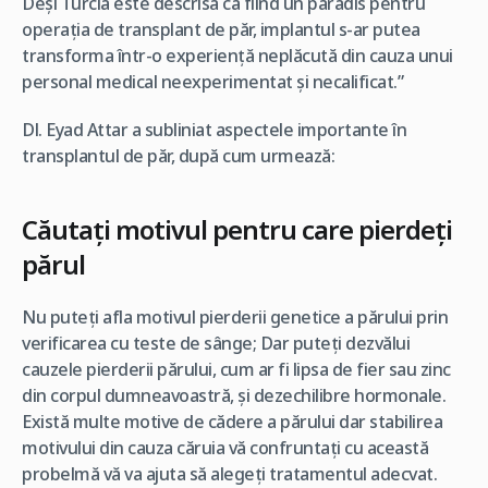
Deşi Turcia este descrisă ca fiind un paradis pentru
operaţia de transplant de păr, implantul s-ar putea
transforma într-o experienţă neplăcută din cauza unui
personal medical neexperimentat şi necalificat.”
Dl. Eyad Attar a subliniat aspectele importante în
transplantul de păr, după cum urmează:
Căutaţi motivul pentru care pierdeţi
părul
Nu puteţi afla motivul pierderii genetice a părului prin
verificarea cu teste de sânge; Dar puteţi dezvălui
cauzele pierderii părului, cum ar fi lipsa de fier sau zinc
din corpul dumneavoastră, şi dezechilibre hormonale.
Există multe motive de cădere a părului dar stabilirea
motivului din cauza căruia vă confruntaţi cu această
probelmă vă va ajuta să alegeţi tratamentul adecvat.