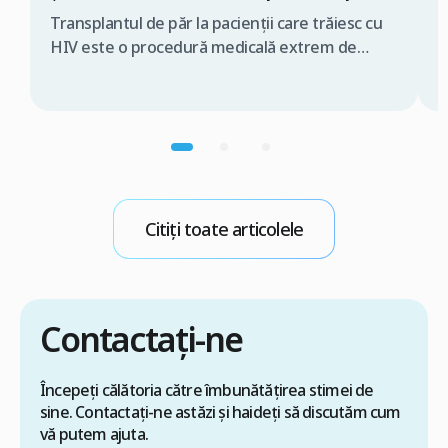
p
Transplantul de păr la pacienții care trăiesc cu
HIV este o procedură medicală extrem de
M
delicată, ce trebuie realizată exclusiv de o
f
echipă medicală specializată și în condiții strict
n
controlate. În caz contrar, există riscul
p
transmiterii virusului în timpul intervenției
v
chirurgicale. De aceea, dacă te gândești să faci
d
un transplant de păr prin tehnica FUE […]
s
n
Citiți toate articolele
M
Contactați-ne
Începeți călătoria către îmbunătățirea stimei de
sine. Contactați-ne astăzi și haideți să discutăm cum
vă putem ajuta.