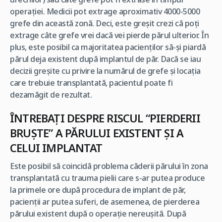
operaţiei. Medicii pot extrage aproximativ 4000-5000
grefe din această zonă. Deci, este greşit crezi că poţi
extrage câte grefe vrei dacă vei pierde părul ulterior. În
plus, este posibil ca majoritatea pacienţilor să-şi piardă
părul deja existent după implantul de păr. Dacă se iau
decizii greşite cu privire la numărul de grefe şi locaţia
care trebuie transplantată, pacientul poate fi
dezamăgit de rezultat.
ÎNTREBAŢI DESPRE RISCUL “PIERDERII
BRUȘTE” A PĂRULUI EXISTENT ŞI A
CELUI IMPLANTAT
Este posibil să coincidă problema căderii părului în zona
transplantată cu trauma pielii care s-ar putea produce
la primele ore după procedura de implant de păr,
pacienţii ar putea suferi, de asemenea, de pierderea
părului existent după o operaţie nereuşită. După