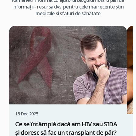
Rămâneți informat cu ajutorul blogului nostru plin de
informații - resursa dvs. pentru cele mai recente știri
medicale și sfaturi de sănătate
15 Dec 2025
Ce se întâmplă dacă am HIV sau SIDA
0
și doresc să fac un transplant de păr?
M